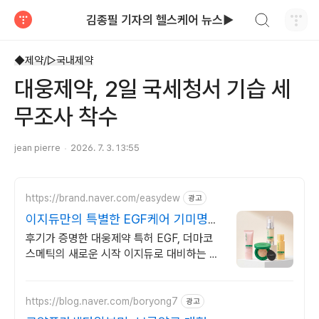
검색하기
김종필 기자의 헬스케어 뉴스▶
티스토리
◆제약/▷국내제약
대웅제약, 2일 국세청서 기습 세
무조사 착수
jean pierre
2026. 7. 3. 13:55
https://brand.naver.com/easydew
광고
이지듀만의 특별한 EGF케어 기미명가
이지듀 최대 혜택
후기가 증명한 대웅제약 특허 EGF, 더마코
스메틱의 새로운 시작 이지듀로 대비하는 여
름! 지금 역대급 할인중
https://blog.naver.com/boryong7
광고