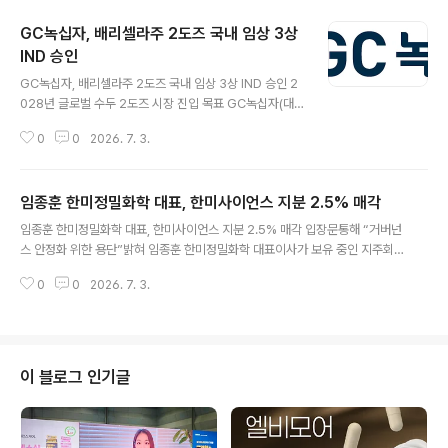
GC녹십자, 배리셀라주 2도즈 국내 임상 3상
IND 승인
글 내용
GC녹십자, 배리셀라주 2도즈 국내 임상 3상 IND 승인 2
028년 글로벌 수두 2도즈 시장 진입 목표 GC녹십자(대
표 허은철)는 자사의 수두백신 ‘배리셀라주’ 2도즈(2회 접
0
0
2026. 7. 3.
종) 임상 3상 시험계획서(IND)가 국내 식품의약품안전처
로부터 승인을 획득했다고 2일 밝혔다 이번 임상은 현재
태국과 베트남에서 수행 중인 글로벌 임상에 한국을 추가
임종훈 한미정밀화학 대표, 한미사이언스 지분 2.5% 매각
하여, 생후 12개월 이상부터 12세 이하의 건강한 소아 47
글 내용
4명을 대상으로 진행된다. 해당 연구는 미국 머크(MSD)
임종훈 한미정밀화학 대표, 한미사이언스 지분 2.5% 매각 입장문통해 “거버넌
의 수두백신 바리박스(Varivax)와 직접 비교하도록 설계
스 안정화 위한 용단”밝혀 임종훈 한미정밀화학 대표이사가 보유 중인 지주회
됐으며, 이를 통해 배리셀라주의 면역원성과 안전성을 객
사 한미사이언스의 지분 일부를 매각하며 그룹 거버넌스 안정화와 경영 효율성
관적으로 검증하고 글로벌 경쟁력을 입증할 계획이다. 현
0
0
2026. 7. 3.
제고에 대한 의지를 표명했다. 3일 업계에 따르면, 임 대표는 최근 자신이 보유
재 전 세계 수두 예방접종 시장은 1회 접종 후 발생하는 돌
하고 있던 한미사이언스 지분의 2.50%에 해당하는 1,709,788주를 매각했다
파 감염을 방지하기 위해..
고 공시했다. 이번 지분 매각은 한미그룹 내 경영권과 관련된 다양한 해석이 오
가는 가운데, 불필요한 시장의 우려를 불식시키고 책임경영을 강화하기 위한 전
략적 선택으로 풀이된다. 임 대표는 이번 지분 매각과 관련해 공식 입장을 밝히
이 블로그 인기글
며 “아버님(한미그룹 창업주 임성기 선대회장)의 경영 철학과 뜻을 가장 진정성
있게 계속 이어가기..