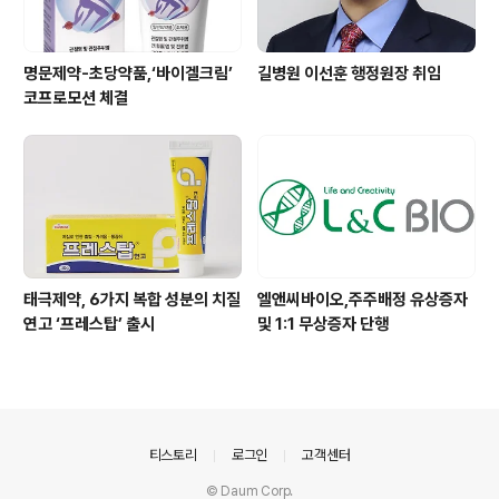
명문제약-초당약품,‘바이겔크림’
길병원 이선훈 행정원장 취임
코프로모션 체결
태극제약, 6가지 복합 성분의 치질
엘앤씨바이오,주주배정 유상증자
연고 ‘프레스탑’ 출시
및 1:1 무상증자 단행
의안내
티스토리
로그인
고객센터
© Daum Corp.