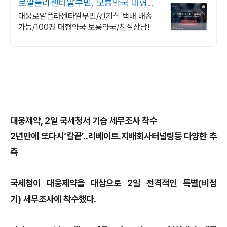
로얄플라센타알부민, 보룡약국 대형약
국/태릉입구,육사 근처
대웅로얄플라센타알부민/건기식 택배 배송
가능/100평 대형약국 보룡약국/친절상담!
대웅제약, 2일 국세청서 기습 세무조사 착수
2년만에 또다시‘칼끝’..리베이트.지배회사터널링등 다양한 추
측
국세청이 대웅제약을 대상으로 2일 전격적인 특별(비정
기) 세무조사에 착수했다.