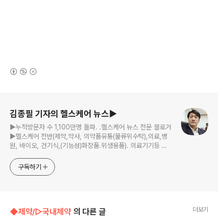
(새창열림)
로그 정보
김종필 기자의 헬스케어 뉴스▶
▶누적방문자 수 1,100만명 돌파. .헬스케어 뉴스 전문 블로거
▶헬스케어 전반(제약,약사, 의약품유통(물류위수탁),의료,병
원, 바이오, 건기식,(기능성)화장품.위생용품). 의료기기등 ☞
제보 및 보도 자료, 제품 홍보.마케팅 문의 이메일:
jp11222@naver.com
구독하기
더보기
◆제약/▷국내제약
의 다른 글