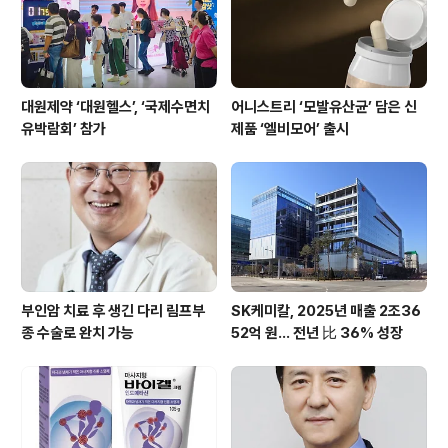
대원제약 ‘대원헬스’, ‘국제수면치
어니스트리 ‘모발유산균’ 담은 신
유박람회’ 참가
제품 ‘엘비모어’ 출시
부인암 치료 후 생긴 다리 림프부
SK케미칼, 2025년 매출 2조36
종 수술로 완치 가능
52억 원… 전년 比 36% 성장