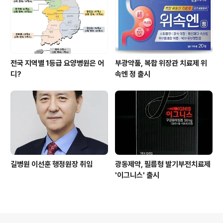
전국 지역별 1등급 요양병원은 어
부광약품, 복합 위장관 치료제 위
디?
속엔 정 출시
길병원 이선훈 행정원장 취임
광동제약, 필름형 발기부전치료제
'이그니스' 출시