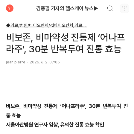
검색하기
김종필 기자의 헬스케어 뉴스▶
티스토리
◆의료/병원/바이오벤처/◁바이오벤처,의료기기
비보존, 비마약성 진통제 ‘어나프
라주’, 30분 반복투여 진통 효능
jean pierre
2026. 6. 2. 07:05
비보존, 비마약성 진통제 ‘어나프라주’, 30분 반복투여 진
통 효능
서울아산병원 연구자 임상, 유의한 진통 효능 확인