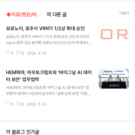
더보기
◆의료/병원/바이오벤처/◁바이오벤처,의료기기
의 다른 글
보로노이, 호주서 VRN11 1/2상 확대 승인
글 내용
보로노이, 호주서 VRN11 1/2상 확대 승인 선진국 EGFR
naive 환자 임상 본격화 보로노이(310210)가 차세대 EG
FR 표적치료제 ‘VRN11’의 글로벌 임상 확대에 속도를 내
0
0
2026. 5. 31.
고 있다. 보로노이는 최근 호주 인체연구윤리위원회(HRE
C)로부터 제1/2상 임상시험계획 변경 승인을 획득했다고
28일 밝혔다. 이번 승인으로 치료 경험이 없는(Treatme
HEM파마, 아우토크립트와 ‘바이그널 AI 데이
nt-naive) EGFR 변이 비소세포폐암(NSCLC) 환자까지
임상 대상군에 포함됐다 현재 선진국 EGFR 변이 폐암 1차
터 보안’ 업무협약
글 내용
시장은 아스트라제네카의 3세대 EGFR 저해제 타그리소
HEM파마, 아우토크립트와 ‘바이그널 AI 데이터 보안’ 업
(Tagrisso)가 사실상 표준치료로 자리잡고 있다. 이런 가
무협약 데이터 수집부터 분석까지 ‘설계 단계 보안’ 적용 마
운데, 타그리소 등장 이후 글로벌 선진국에서 EGFR 변이
이크로바이옴 전문기업 HEM파마(대표 지요셉)가 피지컬
폐암 naive(1차) 환자를 대상으로 임상이..
0
0
2026. 5. 31.
AI 보안 전문기업 아우토크립트(대표 이석우, 김덕수)와
‘빅데이터 기반 피지컬 AI 플랫폼 바이그널(BIGNAL) 보
안 강화를 위한 업무협약’을 체결했다고 28일 밝혔다. 양
사는 HEM파마가 독자 개발한 ‘바이그널’의 데이터 수집·
분석 과정의 ‘설계 단계 보안(Security by Design)’을 적
이 블로그 인기글