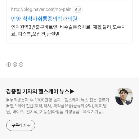
http://blog.naver.com/no-pain
광고
안양 척척마취통증의학과의원
인덕원역3번출구바로앞. 비수술통증치료. 재활,물리,도수치
료. 디스크,오십견,관절염
(새창열림)
로그 정보
김종필 기자의 헬스케어 뉴스▶
▶누적방문자 수 1,100만명 돌파. .헬스케어 뉴스 전문 블로거
▶헬스케어 전반(제약,약사, 의약품유통(물류위수탁),의료,병
원, 바이오, 건기식,(기능성)화장품.위생용품). 의료기기등 ☞
제보 및 보도 자료, 제품 홍보.마케팅 문의 이메일:
jp11222@naver.com
구독하기