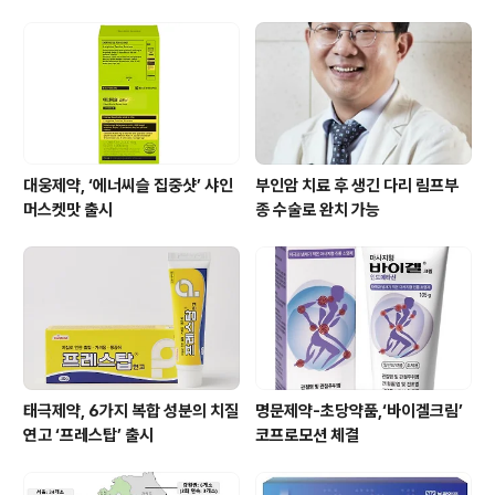
용하기 위해 협력에 나선다. 아우토크립트는 내부 레드팀
(보안 점검 조직)의 검증 체계로 플랫폼 보안성을 점검하
고, 데이터와 핵심 기술의 외부 유출을 차단하는 방안도 함
께 검토한다. HEM파마는 검증 결과를 개발에 반영할 계획
이다. 바이..
대웅제약, ‘에너씨슬 집중샷’ 샤인
부인암 치료 후 생긴 다리 림프부
머스켓맛 출시
종 수술로 완치 가능
태극제약, 6가지 복합 성분의 치질
명문제약-초당약품,‘바이겔크림’
연고 ‘프레스탑’ 출시
코프로모션 체결