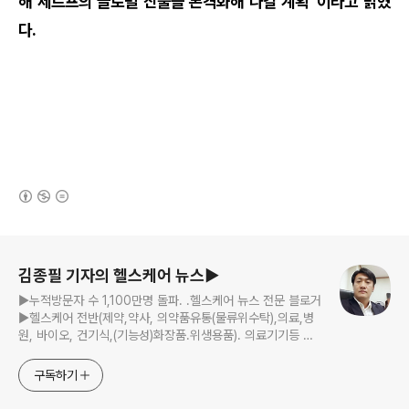
해 세르프의 글로벌 진출을 본격화해 나갈 계획”이라고 밝혔
다.
(새창열림)
로그 정보
김종필 기자의 헬스케어 뉴스▶
▶누적방문자 수 1,100만명 돌파. .헬스케어 뉴스 전문 블로거
▶헬스케어 전반(제약,약사, 의약품유통(물류위수탁),의료,병
원, 바이오, 건기식,(기능성)화장품.위생용품). 의료기기등 ☞
제보 및 보도 자료, 제품 홍보.마케팅 문의 이메일:
jp11222@naver.com
구독하기