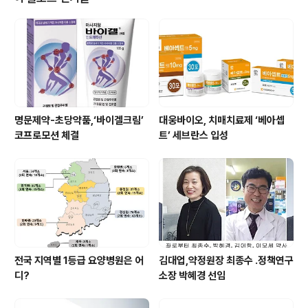
로벌 의료기기 회사인 메드트로닉(Medtronic)의 미국 본
사 및 유럽 본사에서 근무했던 중국계 임직원들이 설립한
중국의 대표적인 척추·외상 전문 의료기기 기업 중 하나다.
이번 합작법인은 단순한 제품 판매가 아닌, 시지바이오 및
자회사 시지메드텍의 주요 ..
명문제약-초당약품,‘바이겔크림’
대웅바이오, 치매치료제 ‘베아셉
코프로모션 체결
트’ 세브란스 입성
전국 지역별 1등급 요양병원은 어
김대업,약정원장 최종수 .정책연구
디?
소장 박혜경 선임