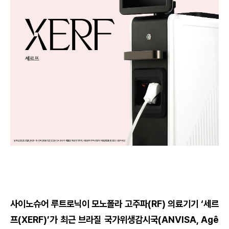
사이노슈어 루트로닉이 모노폴라 고주파(RF) 의료기기 ‘세르
프(XERF)’가 최근 브라질 국가위생감시국(ANVISA, Agê