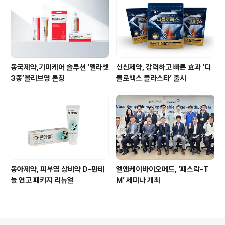
동국제약,기미케어 솔루션 ‘멜라셋
신신제약, 강력하고 빠른 효과 ‘디
3종’올리브영 론칭
클로맥스 플라스타’ 출시
동아제약, 피부염 상비약 D-판테
엘앤케이바이오메드, ‘패스락-T
놀 연고 패키지 리뉴얼
M’ 세미나 개최