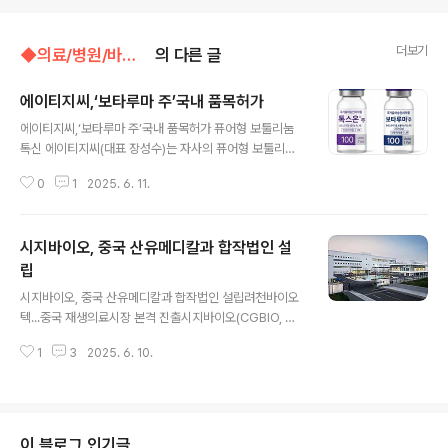
더보기
◆의료/병원/바이오벤처/◁바이오벤처,의료기기
의 다른 글
에이티지씨,‘보타루마 주’국내 품목허가
글 내용
에이티지씨,‘보타루마 주’국내 품목허가 퓨어형 보툴리눔
톡신 에이티지씨(대표 장성수)는 자사의 퓨어형 보툴리눔
톡신 ‘보타루마 주’가 10일자로 식품의약품안전처로부터
0
1
2025. 6. 11.
국내 품목허가를 획득했다고 밝혔다. ‘보타루마 주’는 독일
멀츠(Merz)의 ‘제오민’과 동일한 150kDa 단일 신경독소
만을 정제한 퓨어형 톡신 제제로, 고순도 기반의 차세대 보
시지바이오, 중국 산유메디칼과 합작법인 설
툴리눔 톡신으로 주목받고 있다. 비독소 단백질을 제거한
정제 기술을 통해 면역원성을 최소화하며, 반복 투여 시에
립
글 내용
도 효능 지속성과 안전성이 유지될 수 있다는 것이 특징이
시지바이오, 중국 산유메디칼과 합작법인 설립려천바이오
다. 이번 품목허가는 국내에서 세번째, 전 세계에서 네번째
텍...중국 재생의료시장 본격 진출시지바이오(CGBIO, 대
로 승인된 퓨어형 보툴리눔 톡신 제제로, 에이티지씨는 올
표이사 유현승)가 중국 정형외과 의료기기 전문기업 상하
해 2월 콤플렉스형 톡신 ‘톡스온 주’에 이어 두번째 보툴리
1
3
2025. 6. 10.
이 산유 메디칼(SHANGHAI SANYOU MEDICAL)과
눔 톡신 제품의 상업화에 성..
함께 중국 현지에 합작법인(JV, Joint Venture) ‘려천바
이오텍유한공사(丽天生物科技有限公司)’를 설립하고
중국 재생의료 시장 공략에 본격 나선다고 9일 밝혔다. 상
하이 산유 메디칼은 상해 증권거래소에 상장된 회사로 글
이 블로그 인기글