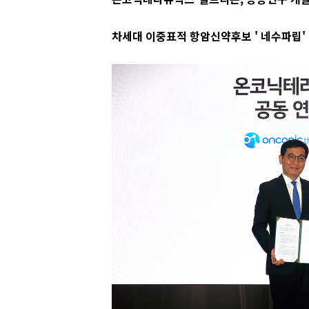
차세대 이중표적 항암신약후보 ' 네수파립'