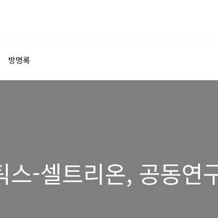
방명록
스-셀트리온, 공동연