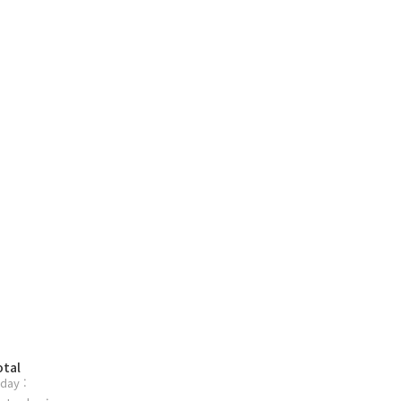
otal
day :