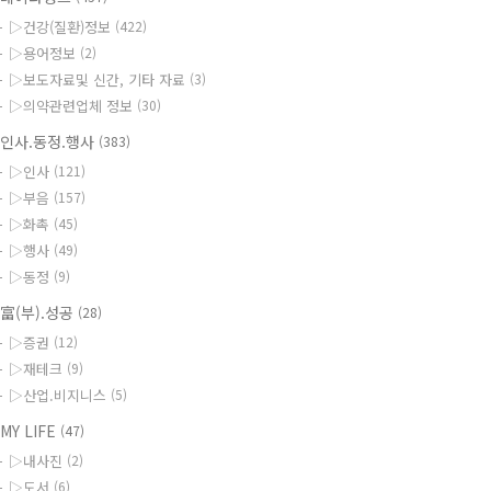
▷건강(질환)정보
(422)
▷용어정보
(2)
▷보도자료및 신간, 기타 자료
(3)
▷의약관련업체 정보
(30)
인사.동정.행사
(383)
▷인사
(121)
▷부음
(157)
▷화촉
(45)
▷행사
(49)
▷동정
(9)
富(부).성공
(28)
▷증권
(12)
▷재테크
(9)
▷산업.비지니스
(5)
MY LIFE
(47)
▷내사진
(2)
▷도서
(6)