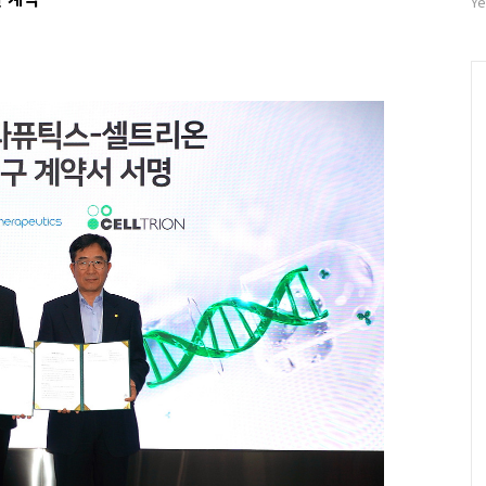
자
Ye
수