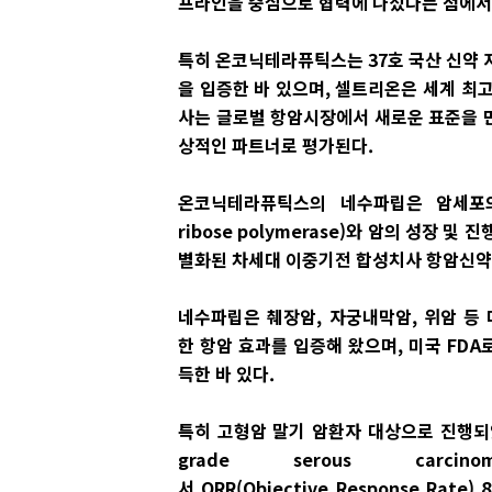
프라인을 중심으로 협력에 나섰다는 점에서
특히 온코닉테라퓨틱스는 37호 국산 신약 
을 입증한 바 있으며, 셀트리온은 세계 최
사는 글로벌 항암시장에서 새로운 표준을 
상적인 파트너로 평가된다.
온코닉테라퓨틱스의 네수파립은 암세포의 D
ribose polymerase)와 암의 성장 및
별화된 차세대 이중기전 합성치사 항암신약
네수파립은 췌장암, 자궁내막암, 위암 등
한 항암 효과를 입증해 왔으며, 미국 FDA로
득한 바 있다.
특히 고형암 말기 암환자 대상으로 진행되었
grade serous carci
서 ORR(Objective Response Rate) 