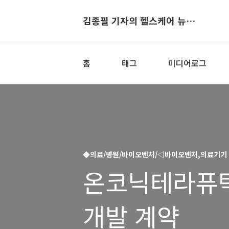
김종필 기자의 헬스케어 뉴스▶
홈
태그
미디어로그
◆의료/병원/바이오벤처/◁바이오벤처,의료기기
온코닉테라퓨틱
개발 계약