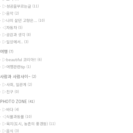
▷성공을부르는글
(11)
▷음악
(2)
▷나의 살던 고향은...
(10)
◁자동차
(5)
▷공감과 생각
(8)
▷일상에서..
(3)
◆여행
(7)
▷beautiful 코리아!!
(6)
▷여행관련tip
(1)
사람과 사람사이~
(2)
▷사회, 일관계
(2)
▷친구
(0)
PHOTO ZONE
(41)
▷바다
(4)
◁식물과동물
(10)
▷육지(도시, 농촌의 풍경등)
(11)
▷음식
(3)