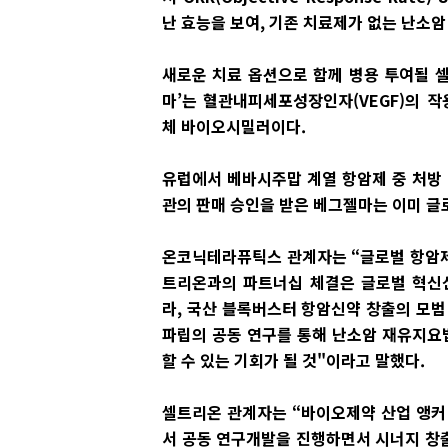
난 효능을 보여, 기존 치료제가 없는 난소
새로운 치료 옵션으로 함께 병용 투여될 
마’는 혈관내피세포성장인자(VEGF)의 
체 바이오시밀러이다.
유럽에서 베바시주맙 계열 항암제 중 처방 
관의 판매 승인을 받은 베그젤마는 이미 글
온코닉테라퓨틱스 관계자는 “글로벌 항암제
트리온과의 파트너십 체결은 글로벌 혁신
라, 국산 블록버스터 항암신약 창출의 모범
파립의 공동 연구를 통해 난소암 재유지요
할 수 있는 기회가 될 것"이라고 말했다.
셀트리온 관계자는 “바이오제약 산업 앵
서 공동 연구개발을 진행하면서 시너지 창