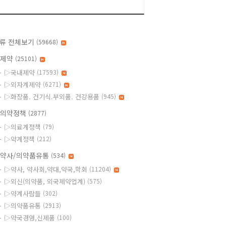
류 전체보기
(59668)
◆제약
(25101)
▷국내제약
(17593)
▷외자계제약
(6271)
▷화장품. 건기식.부외품. 건강용품
(945)
의약정책
(2877)
▷의료계정책
(79)
▷약계정책
(212)
약사/의약품유통
(534)
▷약사, 약사회,약대,약국,학회
(11204)
▷외신(의약품, 외국제약업계)
(575)
▷약계사람들
(302)
▷의약품유통
(2913)
▷약국경영,신제품
(100)