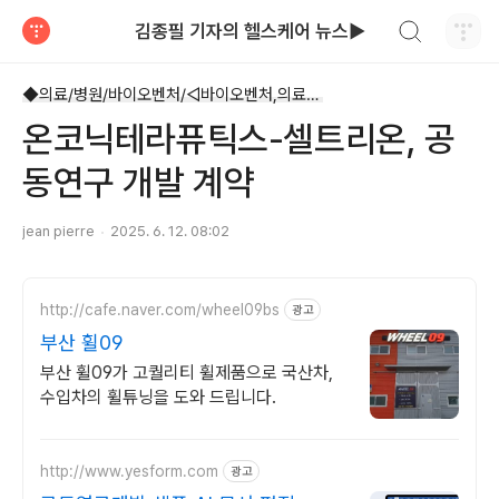
검색하기
김종필 기자의 헬스케어 뉴스▶
티스토리
◆의료/병원/바이오벤처/◁바이오벤처,의료기기
온코닉테라퓨틱스-셀트리온, 공
동연구 개발 계약
jean pierre
2025. 6. 12. 08:02
http://cafe.naver.com/wheel09bs
광고
부산 휠09
부산 휠09가 고퀄리티 휠제품으로 국산차,
수입차의 휠튜닝을 도와 드립니다.
http://www.yesform.com
광고