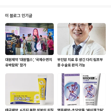
워크 학술대회(IDEN 2025, International Digestive
Endoscopy Network 2025)’에서 첫 공개될 예정이
다.EU-ME3은 췌장, 담관, 위 등 체내 깊숙한 곳에 있어 일
이 블로그 인기글
반 내시경으로는 관찰이 어려운 병변의 진단을 위해 사용
되는 초음파 내시경(Endoscopic Ultrasonography, E
US) 프로세서다. 내시경을 통해 신체 내부에서 직접 초음
파를 시행함으로써 공기나 뼈 등..
대원제약 ‘대원헬스’, ‘국제수면치
부인암 치료 후 생긴 다리 림프부
유박람회’ 참가
종 수술로 완치 가능
태극제약, 6가지 복합 성분의 치질
명문제약-초당약품,‘바이겔크림’