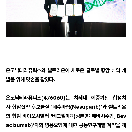
온코닉테라퓨틱스와 셀트리온이 새로운 글로벌 항암 신약 개
발을 위해 맞손을 잡았다.
온코닉테라퓨틱스(476060)는 차세대 이중기전 합성치
사 항암신약 후보물질 ‘네수파립(Nesuparib)’과 셀트리온
의 항암 바이오시밀러 ‘베그젤마®(성분명: 베바시주맙, Bev
acizumab)’와의 병용요법에 대한 공동연구개발 계약을 체