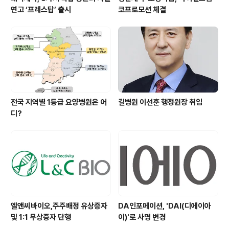
연고 ‘프레스탑’ 출시
코프로모션 체결
전국 지역별 1등급 요양병원은 어
길병원 이선훈 행정원장 취임
디?
엘앤씨바이오,주주배정 유상증자
DA인포메이션, 'DAI(디에이아
및 1:1 무상증자 단행
이)'로 사명 변경