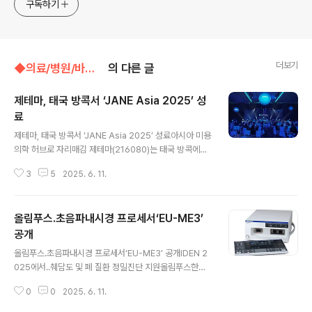
구독하기
더보기
◆의료/병원/바이오벤처/◁바이오벤처,의료기기
의 다른 글
제테마, 태국 방콕서 ‘JANE Asia 2025’ 성
료
글 내용
제테마, 태국 방콕서 ‘JANE Asia 2025’ 성료아시아 미용
의학 허브로 자리매김 제테마(216080)는 태국 방콕에서
글로벌 단독 행사 ‘JANE Asia 2025’(JETEMA Aesth
3
5
2025. 6. 11.
etic Network for Experts 2025)를 성황리에 마무리
했다고 11일 밝혔다. 이번 행사는 제테마의 프리미엄 히알
루론산 필러 e.p.t.q.(에피티크)의 임상적 우수성과 시술
올림푸스.초음파내시경 프로세서‘EU-ME3’
노하우를 공유하고, 글로벌 의료진 및 파트너들과 네트워
크를 더욱 강화하는 의미 있는 자리였다.‘JANE’은 제테마
공개
글 내용
의 독자적인 글로벌 브랜딩 행사로, 지난 2월 프랑스 파리
올림푸스.초음파내시경 프로세서‘EU-ME3’ 공개IDEN 2
에서 열린 ’JANE in IMCAS Worldwide‘에 이어 이번에
025에서..췌담도 및 폐 질환 정밀진단 지원올림푸스한국
는 지난 4일부터 5일까지 태국에서 개최됐다. 행사에는 태
(대표 타마이 타케시)은 자사의 차세대 초음파내시경 프로
국과 베트남, 인도네시아, ..
0
0
2025. 6. 11.
세서 ‘EU-ME3’를 국내 출시 한다고 밝혔다. 제품은 오는
6월 12일부터 14일까지 열리는 ‘국제 소화기 내시경 네트