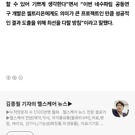
할 수 있어 기쁘게 생각한다”면서 “이번 네수파립 공동연
구 개발은 셀트리온에게도 의미가 큰 프로젝트인 만큼 성공적
인 결과 도출을 위해 최선을 다할 방침”이라고 말했다.
(새창열림)
로그 정보
김종필 기자의 헬스케어 뉴스▶
▶누적방문자 수 1,100만명 돌파. .헬스케어 뉴스 전문 블로거
▶헬스케어 전반(제약,약사, 의약품유통(물류위수탁),의료,병
원, 바이오, 건기식,(기능성)화장품.위생용품). 의료기기등 ☞
제보 및 보도 자료, 제품 홍보.마케팅 문의 이메일:
jp11222@naver.com