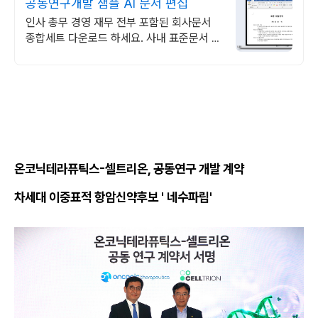
공동연구개발 샘플 AI 문서 편집
인사 총무 경영 재무 전부 포함된 회사문서
종합세트 다운로드 하세요. 사내 표준문서 바
로 사용
온코닉테라퓨틱스-셀트리온, 공동연구 개발 계약
차세대 이중표적 항암신약후보 ' 네수파립'