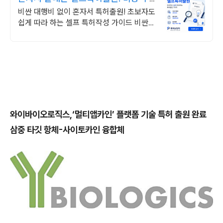
담 줄인 특허출원
비싼 대행비 없이 혼자서 특허출원! 초보자도
쉽게 따라 하는 셀프 특허작성 가이드 비싼
대행비 없이 단계별 가이드로 직접 특허출원
와이바이오로직스,‘멀티앱카인’ 플랫폼 기술 특허 출원 완료
삼중 타깃 항체-사이토카인 융합체