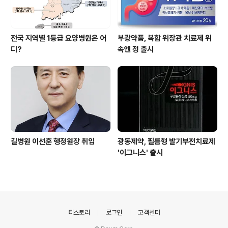
전국 지역별 1등급 요양병원은 어
부광약품, 복합 위장관 치료제 위
디?
속엔 정 출시
길병원 이선훈 행정원장 취임
광동제약, 필름형 발기부전치료제
'이그니스' 출시
의안내
티스토리
로그인
고객센터