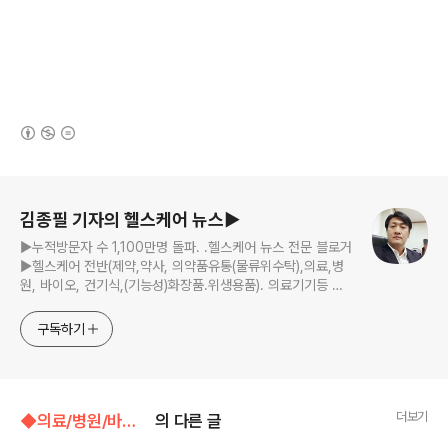
(새창열림)
로그 정보
김종필 기자의 헬스케어 뉴스▶
▶누적방문자 수 1,100만명 돌파. .헬스케어 뉴스 전문 블로거
▶헬스케어 전반(제약,약사, 의약품유통(물류위수탁),의료,병
원, 바이오, 건기식,(기능성)화장품.위생용품). 의료기기등 ☞
제보 및 보도 자료, 제품 홍보.마케팅 문의 이메일:
jp11222@naver.com
구독하기
더보기
◆의료/병원/바이오벤처/◁바이오벤처,의료기기
의 다른 글