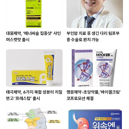
는 콜라겐, 엘라스틴, 히알루론산 등 피부 구조 유지에 필요
한 주요 성분이 포함됐..
대웅제약, ‘에너씨슬 집중샷’ 샤인
부인암 치료 후 생긴 다리 림프부
머스켓맛 출시
종 수술로 완치 가능
태극제약, 6가지 복합 성분의 치질
명문제약-초당약품,‘바이겔크림’
연고 ‘프레스탑’ 출시
코프로모션 체결