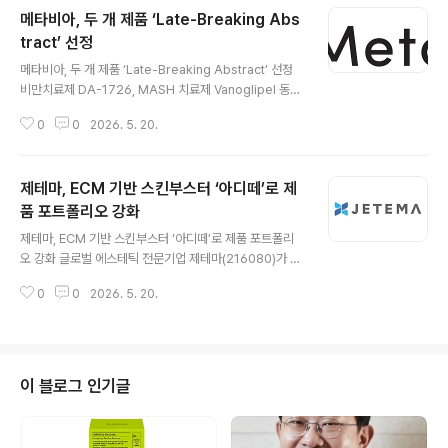
메타비아, 두 개 제품 ‘Late-Breaking Abs
tract’ 선정
글 내용
메타비아, 두 개 제품 ‘Late-Breaking Abstract’ 선정
비만치료제 DA-1726, MASH 치료제 Vanoglipel 동아
에스티 관계사 메타비아(MetaVia Inc., 대표 김형헌)는 G
0
0
2026. 5. 20.
LP-1, 글루카곤(Glucagon) 이중 작용 비만치료제 ‘DA-1
726’과 MASH 치료제 ‘Vanoglipel(바노글리펠, 프로젝
트명: DA-1241)’ 연구 결과가 미국당뇨병학회(America
제테마, ECM 기반 스킨부스터 ‘아디떼’로 제
n Diabetes Association, ADA) 과학세션(Scientific
Sessions)에서 ‘최신 연구 초록(Late-Breaking Abstr
품 포트폴리오 강화
글 내용
act, LBA)’으로 채택돼 3건의 포스터 발표를 진행한다고
제테마, ECM 기반 스킨부스터 ‘아디떼’로 제품 포트폴리
19일 밝혔다. 미국당뇨병학회는 당뇨병을 비롯한 비만, M
오 강화 글로벌 에스테틱 전문기업 제테마(216080)가 E
ASH 등 대사질환 분야의 최신 연..
CM(세포외기질) 기반 스킨부스터 ‘아디떼(ADITE)’를 앞
0
0
2026. 5. 20.
세워 재생의학 중심 포트폴리오 확대에 나선다고 18일 밝
혔다. 기존 에스테틱 중심 사업 구조에서 한 단계 나아가 미
용과 치료 영역을 동시에 겨냥하는 전략이다. 아디떼는 인
체 조직 유래 무세포 동종진피(hADM)를 기반으로 개발된
제품으로, 피부 구조를 구성하는 ECM 핵심 성분을 직접
이 블로그 인기글
보충하는 방식이 특징이다. 기존 스킨부스터 제품이 피부
자극을 통한 콜라겐 생성 유도 방식에 집중해온 것과 달리
아디떼는 피부 구조 복원과 재생에 초점을 맞췄다. 제품에