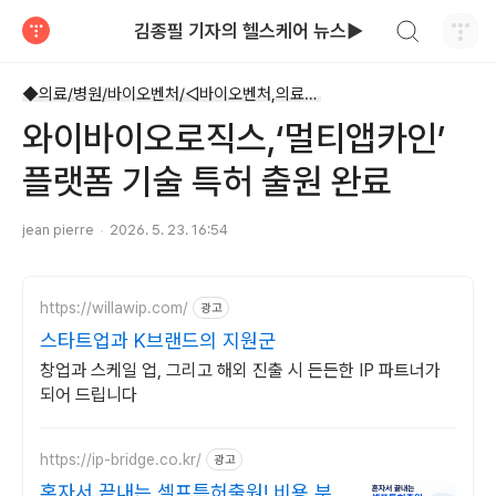
검색하기
김종필 기자의 헬스케어 뉴스▶
티스토리
◆의료/병원/바이오벤처/◁바이오벤처,의료기기
와이바이오로직스,‘멀티앱카인’
플랫폼 기술 특허 출원 완료
jean pierre
2026. 5. 23. 16:54
https://willawip.com/
광고
스타트업과 K브랜드의 지원군
창업과 스케일 업, 그리고 해외 진출 시 든든한 IP 파트너가
되어 드립니다
https://ip-bridge.co.kr/
광고
혼자서 끝내는 셀프특허출원! 비용 부