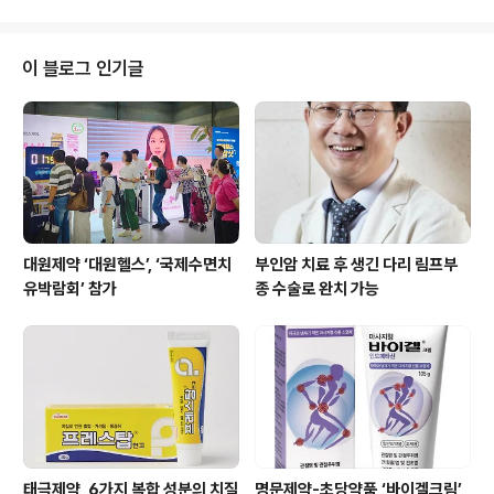
스피룰리나플라텐시스 등 잇몸건강..
물을 주원료로 사용하여, ▲혈중 콜레스테롤 개선 ▲식후
혈당상승 억제 ▲배변활동 원활 등 총 3가지 기능성을 갖
춘 제품이다. 센스밸런스 다운핏은 여성 소비자를 주 소비
이 블로그 인기글
층으로 개발했으며, 저당과 4가지 무첨가 제조(무지방, 무
나트륨, 무포화지방, 무콜레스테롤)를 기반으로 하여 풍부
한 식이섬유를 함유해 건강 및 체형 관리에 도움을 준다. 베
네오(BENEO)사의 식이섬유와 크리스찬한센의 락토바실
러스 엘.카제이(L.casei) 431 프..
대원제약 ‘대원헬스’, ‘국제수면치
부인암 치료 후 생긴 다리 림프부
유박람회’ 참가
종 수술로 완치 가능
태극제약, 6가지 복합 성분의 치질
명문제약-초당약품,‘바이겔크림’