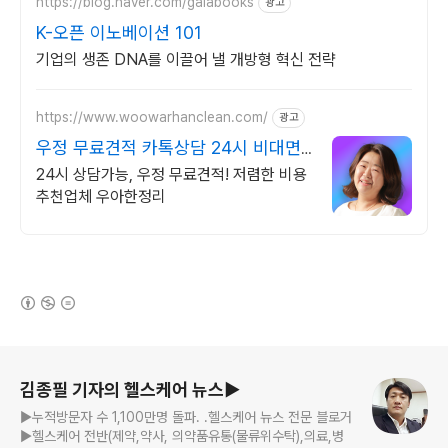
https://blog.naver.com/galabooks
광고
K-오픈 이노베이션 101
기업의 생존 DNA를 이끌어 낼 개방형 혁신 전략
https://www.woowarhanclean.com/
광고
우정 무료견적 카톡상담 24시 비대면
가능
24시 상담가능, 우정 무료견적! 저렴한 비용
추천업체 우아한정리
(새창열림)
로그 정보
김종필 기자의 헬스케어 뉴스▶
▶누적방문자 수 1,100만명 돌파. .헬스케어 뉴스 전문 블로거
▶헬스케어 전반(제약,약사, 의약품유통(물류위수탁),의료,병