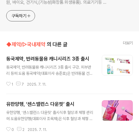
원, 바이오, 건기식,(기능성)화장품.위생용품). 의료기기등 ☞
제보 및 보도 자료, 제품 홍보.마케팅 문의 이메일:
jp11222@naver.com
구독하기
더보기
◆제약/▷국내제약
의 다른 글
동국제약, 반려동물용 캐니시리즈 3종 출시
글 내용
동국제약, 반려동물용 캐니시리즈 3종 출시 구강. 피부관
리 등에 도움 동국제약(대표이사 송준호)은 반려동물 건강
을 위한 ‘캐니시리즈’ 3종을 출시했다. 캐니시리즈는 반려
1
7
2025. 7. 11.
견과 반려묘의 구강청결, 구취 제거 등 구강 건강을 위한
‘캐니덴트’, 피부 건강을 위한 ‘캐니스킨’, 모기·진드기 기피
제 ‘캐니벅스’로 구성되었으며, 전국 약국과 네이버 팜스토
유한양행, ‘센스밸런스 다운핏’ 출시
어를 통해 판매를 시작했다. 캐니덴트는 반려동물 전용의
글 내용
동물용 의약외품 치약이다. 반려견과 반려묘는 사람보다
유한양행, ‘센스밸런스 다운핏’ 출시식후 혈당과 체형 관리
치석 생성 속도가 빨라 치주염과 구내염 등 구강질환에 취
에 도움유한양행(대표이사 조욱제)은 식후 혈당과 체형 관
약한데, 캐니덴트는 브로멜라인·덱스트라나아제·리소짐 등
리를 동시에 챙길 수 있는 기능성 표시식품 ‘센스밸런스 다
단백질 분해효소가 함유되어 구강 내 청결을 유지하고 세
0
2
2025. 7. 11.
운핏’을 출시했다고 밝혔다. 센스밸런스 다운핏은 식품의
균과 플라크를 분해하는데 도움을 준다. 또한 프로폴리스,
약품안전처로부터 기능성을 인정받은 이눌린/치커리 추출