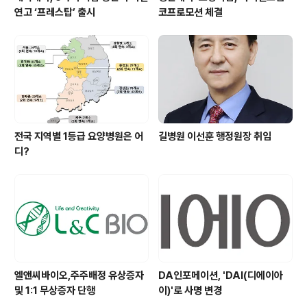
연고 ‘프레스탑’ 출시
코프로모션 체결
전국 지역별 1등급 요양병원은 어
길병원 이선훈 행정원장 취임
디?
엘앤씨바이오,주주배정 유상증자
DA인포메이션, 'DAI(디에이아
및 1:1 무상증자 단행
이)'로 사명 변경