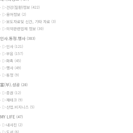
▷건강(질환)정보
(422)
▷용어정보
(2)
▷보도자료및 신간, 기타 자료
(3)
▷의약관련업체 정보
(30)
인사.동정.행사
(383)
▷인사
(121)
▷부음
(157)
▷화촉
(45)
▷행사
(49)
▷동정
(9)
富(부).성공
(28)
▷증권
(12)
▷재테크
(9)
▷산업.비지니스
(5)
MY LIFE
(47)
▷내사진
(2)
▷도서
(6)