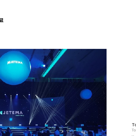
성료
방
T
To
문