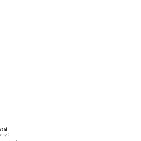
otal
day :