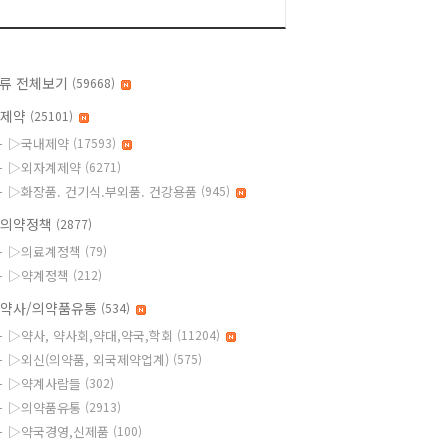
류 전체보기
(59668)
◆제약
(25101)
▷국내제약
(17593)
▷외자계제약
(6271)
▷화장품. 건기식.부외품. 건강용품
(945)
의약정책
(2877)
▷의료계정책
(79)
▷약계정책
(212)
약사/의약품유통
(534)
▷약사, 약사회,약대,약국,학회
(11204)
▷외신(의약품, 외국제약업계)
(575)
▷약계사람들
(302)
▷의약품유통
(2913)
▷약국경영,신제품
(100)