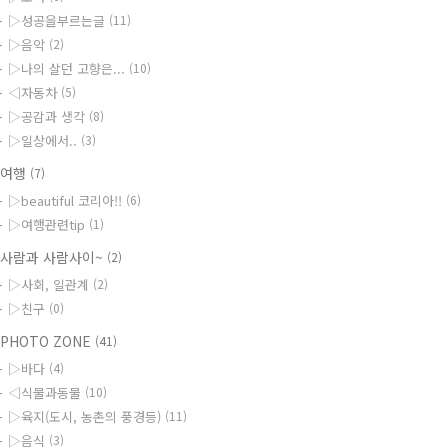
▷성공을부르는글
(11)
▷음악
(2)
▷나의 살던 고향은...
(10)
◁자동차
(5)
▷공감과 생각
(8)
▷일상에서..
(3)
◆여행
(7)
▷beautiful 코리아!!
(6)
▷여행관련tip
(1)
사람과 사람사이~
(2)
▷사회, 일관계
(2)
▷친구
(0)
PHOTO ZONE
(41)
▷바다
(4)
◁식물과동물
(10)
▷육지(도시, 농촌의 풍경등)
(11)
▷음식
(3)