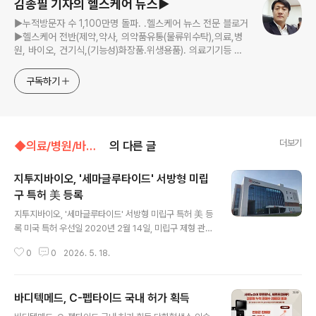
김종필 기자의 헬스케어 뉴스▶
▶누적방문자 수 1,100만명 돌파. .헬스케어 뉴스 전문 블로거
▶헬스케어 전반(제약,약사, 의약품유통(물류위수탁),의료,병
원, 바이오, 건기식,(기능성)화장품.위생용품). 의료기기등 ☞
제보 및 보도 자료, 제품 홍보.마케팅 문의 이메일:
jp11222@naver.com
구독하기
더보기
◆의료/병원/바이오벤처/◁바이오벤처,의료기기
의 다른 글
지투지바이오, '세마글루타이드' 서방형 미립
구 특허 美 등록
글 내용
지투지바이오, '세마글루타이드' 서방형 미립구 특허 美 등
록 미국 특허 우선일 2020년 2월 14일, 미립구 제형 관련
최선행 특허권 지투지바이오가 선제적 특허 등록에 성공하
0
0
2026. 5. 18.
며 글로벌 최대 의약품 시장인 미국 내 경쟁력을 강화했다.
지투지바이오는 최근 당뇨·비만치료제 주요 성분인 '세마
글루타이드' 제형에 대한 미국 내 특허(명칭:GLP-1 유사
바디텍메드, C-펩타이드 국내 허가 획득
체, 또는 이의 약학적으로 허용가능한 염을 포함하는 서방
글 내용
형 미립구를 포함하는 약학적 조성물) 등록을 완료했다고 1