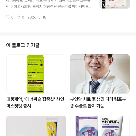
바디텍메드, C-펩타이드 국내 허가 획득 당화혈색소·인슐
8일 밝혔다. 이번 미국 특허의 우선일은 2020년 2월 14
린 이어 C-펩타이드까지 현장진단 전문기업 바디텍메드
일로, 현재까지 미국에서 세마글루타이드 함유 생분해성
(대표이사 최의열)가 C-펩타이드(C-peptide) 검사 제품
미립구 제형 관련 특허 중 우선일이 가장 앞서 있다. 우선일
0
0
2026. 5. 18.
의 국내 허가를 획득하며 당뇨 정밀진단 시장 공략을 강화
이 가장 앞서 있다는 점은 해당 제형에 대한 독점적 권리를
한다. 회사는 기존 당화혈색소(HbA1c)와 인슐린(Insulin)
20년간 보호하고, ..
검사에 이어 췌장 베타세포 기능 평가까지 아우르는 통합
진단 라인업을 구축하게 됐다. 바디텍메드는 지난 5월 8일
자사 현장진단 플랫폼 ‘아피아스(AFIAS)’ 기반의 C-펩타
이 블로그 인기글
이드 검사 제품에 대해 식품의약품안전처로부터 국내 제조
허가를 획득했다고 밝혔다. C-펩타이드는 혈액 내 C-펩타
이드 농도를 정량 측정해 체내 인슐린 분비 기능을 평가하
는 제품이다. 회사는 이번 허가를 통해 기존 당화혈색소 및
인슐린 검사 제품..
대웅제약, ‘에너씨슬 집중샷’ 샤인
부인암 치료 후 생긴 다리 림프부
머스켓맛 출시
종 수술로 완치 가능