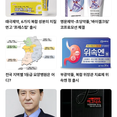
태극제약, 6가지 복합 성분의 치질
명문제약-초당약품,‘바이겔크림’
연고 ‘프레스탑’ 출시
코프로모션 체결
전국 지역별 1등급 요양병원은 어
부광약품, 복합 위장관 치료제 위
디?
속엔 정 출시