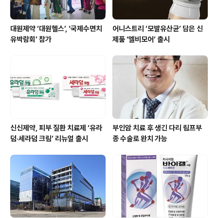
대원제약 ‘대원헬스’, ‘국제수면치
어니스트리 ‘모발유산균’ 담은 신
유박람회’ 참가
제품 ‘엘비모어’ 출시
신신제약, 피부 질환 치료제 ‘유라
부인암 치료 후 생긴 다리 림프부
덤·세라덤 크림’ 리뉴얼 출시
종 수술로 완치 가능