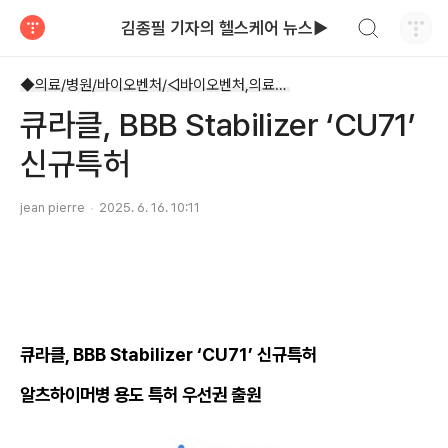
검색하기
김종필 기자의 헬스케어 뉴스▶
티스토리
◆의료/병원/바이오벤처/◁바이오벤처,의료기기
큐라클, BBB Stabilizer ‘CU71’
신규특허
jean pierre
2025. 6. 16. 10:11
큐라클, BBB Stabilizer ‘CU71’ 신규특허
알츠하이머병 용도 특허 우선권 출원