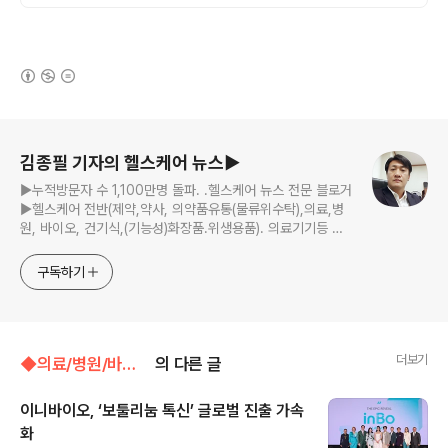
(새창열림)
로그 정보
김종필 기자의 헬스케어 뉴스▶
▶누적방문자 수 1,100만명 돌파. .헬스케어 뉴스 전문 블로거
▶헬스케어 전반(제약,약사, 의약품유통(물류위수탁),의료,병
원, 바이오, 건기식,(기능성)화장품.위생용품). 의료기기등 ☞
제보 및 보도 자료, 제품 홍보.마케팅 문의 이메일:
jp11222@naver.com
구독하기
더보기
◆의료/병원/바이오벤처/◁바이오벤처,의료기기
의 다른 글
이니바이오, ‘보툴리눔 톡신’ 글로벌 진출 가속
화
글 내용