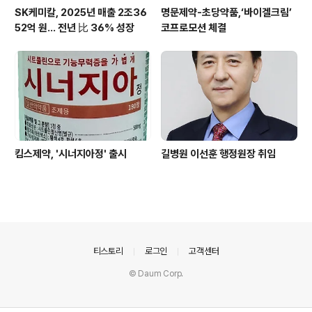
SK케미칼, 2025년 매출 2조36
명문제약-초당약품,‘바이겔크림’
52억 원… 전년 比 36% 성장
코프로모션 체결
킴스제약, '시너지아정' 출시
길병원 이선훈 행정원장 취임
의안내
티스토리
로그인
고객센터
© Daum Corp.