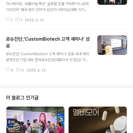
이니바이오, ‘보툴리눔 톡신’ 글로벌 진출 가속화'이니보주
100단위' 태국 정식 인허가 승인이니바이오(대표 이기세,
조익환)가 동남아 최대 미용·성형시장인 태국에 본격적으
1
1
2025. 6. 13.
로 진출한다. 회사는 지난 9일 태국 방콕 하얏트 리젠시 호
텔에서 보툴리눔 톡신 ‘이니보 (inibo)’의 론칭 심포지엄을
개최했다고 12일 밝혔다. 이번 심포지엄은 ‘이니보 (inib
로슈진단,‘CustomBiotech 고객 세미나’ 성
o)’ 의 태국 시장 성공적인 안착을 위해 마련된 행사로, 주
요 태국 대학병원 의료진과 저명한 현지 KOL 등 약 240
료
글 내용
여명의 의사가 참석하여 성황을 이뤘다. 이니보의 제품 경
로슈진단,‘CustomBiotech 고객 세미나’ 성료 국내 체외
쟁력, 보툴리눔 톡신의 주요 선택 기준에 대해 발표하였으
분자진단 기업 대상 한국로슈진단(대표이사 킷 탕)은 지난
며, 심포지엄의 성과를 반영하듯 사전 제품 발주가 예상 대
6월 12일 서울 소피텔 앰배서더 호텔에서 국내 주요 체외
비 2배에 이를 정도로 참석자들의 큰 관심을 받았다. 이니
0
0
2025. 6. 13.
분자진단 관련 제조사를 대상으로 고객 세미나를 성황리에
바이오는 앞..
개최했다. ‘분자진단 기술의 최신 동향 및 활용 사례'를 주
제로 한 이번 행사는 분자진단사업부 내 CustomBiotec
h 팀 주관으로 진행됐으며, 한국로슈진단이 제공하고 있는
진단 시약 제조에 사용되는 고품질 원료 및 기초소재(원자
이 블로그 인기글
재) 기반의 고객 맞춤형 솔루션과 협력 사례를 공유하는 자
리였다. 오전 세션에서는 로슈진단 아시아태평양지부 Cus
tomBiotech 담당 매니저인 Peter Tan이 로슈의 분자진
단 원자재 솔루션을 소개하고, 이를 통한 고객 맞춤형 제품
개발..