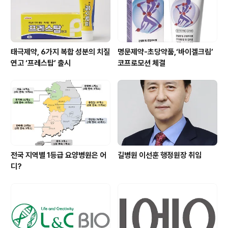
태극제약, 6가지 복합 성분의 치질
명문제약-초당약품,‘바이겔크림’
연고 ‘프레스탑’ 출시
코프로모션 체결
전국 지역별 1등급 요양병원은 어
길병원 이선훈 행정원장 취임
디?