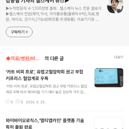
김종필 기자의 헬스케어 뉴스▶
▶누적방문자 수 1,100만명 돌파. .헬스케어 뉴스 전문 블로거
▶헬스케어 전반(제약,약사, 의약품유통(물류위수탁),의료,병
원, 바이오, 건기식,(기능성)화장품.위생용품). 의료기기등 ☞
제보 및 보도 자료, 제품 홍보.마케팅 문의 이메일:
jp11222@naver.com
구독하기
더보기
◆의료/병원/바이오벤처/◁바이오벤처,의료기기
의 다른 글
‘카트 비피 프로', 유럽고혈압학회 권고 부합
커프리스 혈압계로 우뚝
글 내용
‘카트 비피 프로', 유럽고혈압학회 권고 부합 커프리스 혈압
계로 우뚝 타사 웨어러블 기기 대비 높은 임상적 가치 입증
스카이랩스(대표 이병환)는 지난 15일 열린 아시아·태평양
0
0
2026. 5. 25.
심장학회(APSC 2026) ‘혈관 혈류역학(Vascular Hae
modynamics II)’ 세션에서 반지형 혈압계 ‘카트 비피 프
로(CART BP pro)’가 타사 기기 대비 차별화된 기술력과
와이바이오로직스,‘멀티앱카인’ 플랫폼 기술
임상적 신뢰성을 갖췄음을 다시 한번 입증했다고 밝혔다.
이번 학회에서 연세대학교 의과대학 박성하 교수는 ‘커프
특허 출원 완료