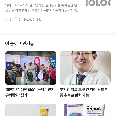
글 내용
리스 혈압 모니터링의 최신 지견’을 주제로 카트 비피 프로
와이바이오로직스,‘멀티앱카인’ 플랫폼 기술 특허 출원 완
의 최신 연구 데이터를 발표했다. 박 교수는 카트 비피 프로
료 삼중 타깃 항체-사이토카인 융합체다중항체 신약개발
가 전 세계 커프리스 제품 중 유일하게 유럽고혈압학회(ES
전문기업 와이바이오로직스는 독자적으로 확보한 IL-2 변
H) 2023 권고안의 엄격한 성능 지표를 충족하며, ..
0
0
2026. 5. 23.
이체(IL-2v)와 이를 활용한 멀티앱카인(Multi-AbKine)
기반의 주요 파이프라인 2종(AR166, AR170)에 대한 특
허 출원을 지난 달 완료했다고 19일 밝혔다. 이번 특허의
핵심인 멀티앱카인 기술은 면역세포 활성을 정교하게 조절
해 항암 효능을 극대화하면서도, 기존 사이토카인 치료제
이 블로그 인기글
의 한계로 지적되던 안전성을 개선한 것이 특징이다. 또한
자체 IL-2v 스크리닝 기술을 통해 각 파이프라인의 특성과
개발 방향에 최적화된 변이체를 선별하고 수용체 결합 부
위를 정밀하게 표적하는 3가지 형태의 IL-2v 변이체도 확
보했다. 멀티앱카인..
대원제약 ‘대원헬스’, ‘국제수면치
부인암 치료 후 생긴 다리 림프부
유박람회’ 참가
종 수술로 완치 가능