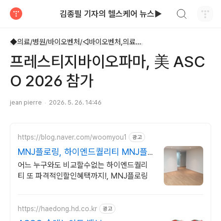
검색하기
김종필 기자의 헬스케어 뉴스▶
티스토리
◆의료/병원/바이오벤처/◁바이오벤처,의료기기
프레스티지바이오파마, 美 ASC
O 2026 참가
jean pierre
2026. 5. 26. 14:46
https://blog.naver.com/woomyou1
광고
MNJ플로링, 하이엔드퀄리티 MNJ플
로링
어느 누구와도 비교할수없는 하이엔드퀄리
티 또 파격적인할인혜택까지!, MNJ플로링
https://haedong.hd.co.kr
광고