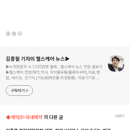
(새창열림)
로그 정보
김종필 기자의 헬스케어 뉴스▶
▶누적방문자 수 1,100만명 돌파. .헬스케어 뉴스 전문 블로거
▶헬스케어 전반(제약,약사, 의약품유통(물류위수탁),의료,병
원, 바이오, 건기식,(기능성)화장품.위생용품). 의료기기등 ☞
제보 및 보도 자료, 제품 홍보.마케팅 문의 이메일:
jp11222@naver.com
구독하기
더보기
◆제약/▷국내제약
의 다른 글