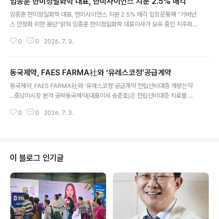
임종훈 한미정밀화학 대표, 한미사이언스 지분 2.5% 매각
글 내용
임종훈 한미정밀화학 대표, 한미사이언스 지분 2.5% 매각 입장문통해 “거버넌
스 안정화 위한 용단”밝혀 임종훈 한미정밀화학 대표이사가 보유 중인 지주회
사 한미사이언스의 지분 일부를 매각하며 그룹 거버넌스 안정화와 경영 효율성
0
0
2026. 7. 3.
제고에 대한 의지를 표명했다. 3일 업계에 따르면, 임 대표는 최근 자신이 보유
하고 있던 한미사이언스 지분의 2.50%에 해당하는 1,709,788주를 매각했다
고 공시했다. 이번 지분 매각은 한미그룹 내 경영권과 관련된 다양한 해석이 오
동국제약, FAES FARMA社와 ‘유레스코정’공급계약
가는 가운데, 불필요한 시장의 우려를 불식시키고 책임경영을 강화하기 위한 전
글 내용
략적 선택으로 풀이된다. 임 대표는 이번 지분 매각과 관련해 공식 입장을 밝히
동국제약, FAES FARMA社와 ‘유레스코정’공급계약 전립선비대증 개량신약
며 “아버님(한미그룹 창업주 임성기 선대회장)의 경영 철학과 뜻을 가장 진정성
...중남미시장 본격 공략동국제약(대표이사 송준호)은 전립선비대증 치료를 위
있게 계속 이어가기..
한 개량신약 복합제 '유레스코정'의 라이선스 및 공급 계약(License and Sup
0
0
2026. 7. 3.
ply Agreement)을 체결했다. 이달 1일 동국제약은 스페인 글로벌 제약사 FA
ES FARMA(파에스 파르마)와 멕시코, 콜롬비아, 에콰도르, 페루, 칠레 등 중남
미 지역 13개국에서 향후 10년간 총 390억원 규모의 '유레스코정' 라이선스
및 공급 계약(License and Supply Agreement)을 체결했다. 이번 계약에
는 계약금(Upfront Payment)과 함께 최대 200만 유로(약 35억 원)의 개발
이 블로그 인기글
및 판매 마일스톤이 포함되어 있으며, 제..