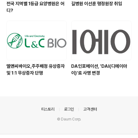
전국 지역별 1등급 요양병원은 어
길병원 이선훈 행정원장 취임
디?
엘앤씨바이오,주주배정 유상증자
DA인포메이션, 'DAI(디에이아
및 1:1 무상증자 단행
이)'로 사명 변경
의안내
티스토리
로그인
고객센터
© Daum Corp.