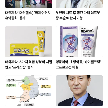
대원제약 ‘대원헬스’, ‘국제수면치
부인암 치료 후 생긴 다리 림프부
유박람회’ 참가
종 수술로 완치 가능
태극제약, 6가지 복합 성분의 치질
명문제약-초당약품,‘바이겔크림’
연고 ‘프레스탑’ 출시
코프로모션 체결