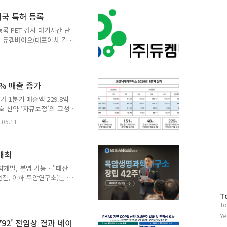
DPR™’에 차세대 약물 전
미국 특허 등록
 최초로 개발해 적용했다. 리
 두피 관리샵에서 받던 케
등록 PET 검사 대기시간 단
‘cA..
업 듀켐바이오(대표이사 김상
 Labs)는 차세대 PET 진
미국 특허 등록 결정을 받았다
의약품 시장 점유율 약
다. 핵심 자산은 듀켐바이
1% 매출 증가
’다. 18F-FP-CIT는 이
번 미국 권리화로 북미 진출
가 1분기 매출액 229.8억
.
호 신약 ‘자큐보정’의 고성
이어갔다. 온코닉테라퓨틱스
.05.11
, 영업이익 45.9억 원, 당기순
다. 이번 1분기 실적 공시에
특히 기술이전 수익을 제외한
개최
 개발 신약의 국내 상업화
분기와 비교해도 성장세는 이
신약개발, 분명 가능…"태산
진, 이하 목암연구소)는 지
년 기념식을 개최했다고 11
방
T
지해 온 목암연구소는 지난
To
문
꿈했다. 이후, mRNA 치료
자
Ye
 설계·전달체(LNP)·발현
792' 전임상 결과 네이
수
효능 및 독성 예측 기반의 후