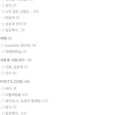
▷음악
(2)
▷나의 살던 고향은...
(10)
◁자동차
(5)
▷공감과 생각
(8)
▷일상에서..
(3)
◆여행
(7)
▷beautiful 코리아!!
(6)
▷여행관련tip
(1)
사람과 사람사이~
(2)
▷사회, 일관계
(2)
▷친구
(0)
PHOTO ZONE
(41)
▷바다
(4)
◁식물과동물
(10)
▷육지(도시, 농촌의 풍경등)
(11)
▷음식
(3)
▷일상에서..
(13)