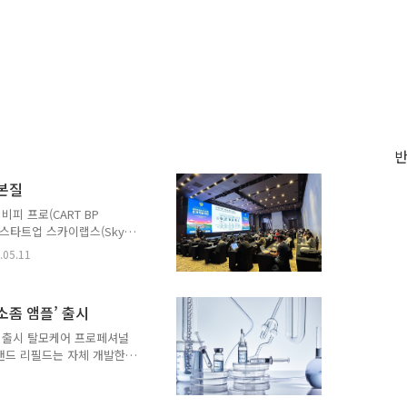
 본질
비피 프로(CART BP
 스타트업 스카이랩스(Sky
 열린 ‘2026 대한의용생체
.05.11
 측정 기술의 현주소와 의료
성을 밝혔다. 이병환 대표는 이
fless) 혈압 측정 기술이
소좀 앰플’ 출시
 것이 중요한 것이 아니라,
수 있느냐가 중요하다.”고
플’ 출시 탈모케어 프로페셔널
랜드 리필드는 자체 개발한
 ‘프로페셔널 사이토카인
 밝혔다. 이번 신제품은 두피
축적해온 탈모 연구 데이터를