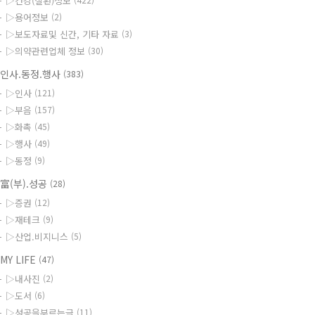
▷건강(질환)정보
▷용어정보
(2)
▷보도자료및 신간, 기타 자료
(3)
▷의약관련업체 정보
(30)
인사.동정.행사
(383)
▷인사
(121)
▷부음
(157)
▷화촉
(45)
▷행사
(49)
▷동정
(9)
富(부).성공
(28)
▷증권
(12)
▷재테크
(9)
▷산업.비지니스
(5)
MY LIFE
(47)
▷내사진
(2)
▷도서
(6)
▷성공을부르는글
(11)