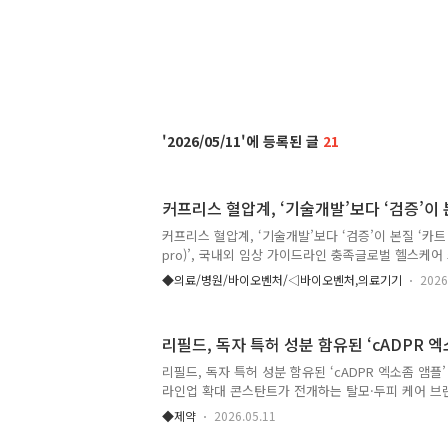
2026/05/11
21
커프리스 혈압계, ‘기술개발’보다 ‘검증’이
커프리스 혈압계, ‘기술개발’보다 ‘검증’이 본질 ‘카트 
pro)’, 국내외 임상 가이드라인 충족글로벌 헬스케어
Labs) 이병환 대표는 지난 7일부터 9일까지 제주에서
◆의료/병원/바이오벤처/◁바이오벤처,의료기기
2026
공학회(KOSMBE) 춘계학술대회’에서 커프리스 혈압
적 신뢰성 확보를 위한 ‘검증(Validation)’의 중요
번 학술대회 발표를 통해 “전 세계적으로 커프리스(Cuf
리필드, 독자 특허 성분 함유된 ‘cADPR 엑
쏟아져 나오고 있다” 면서 “하지만, 기술을 개발하는
기술을 엄격하게 검증해서 의료현장에서 바로 사용할 
리필드, 독자 특허 성분 함유된 ‘cADPR 엑소좀 앰
밝혔다. 특히 이 대표는 “기존의 안정된 상태에서만..
라인업 확대 콘스탄트가 전개하는 탈모·두피 케어 브
세계 최초 신원료 ‘cADPR Exo™’을 적용한 신제품
◆제약
2026.05.11
cADPR 엑소좀 77 스칼프 앰플’을 출시했다고 11일
본질에만 집중한 초고농축 앰플이다. 지난 30년간 