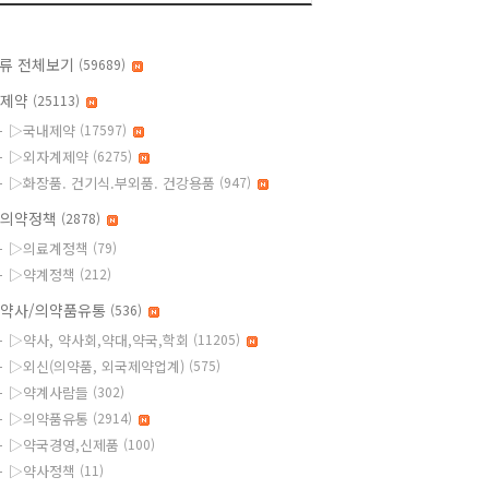
류 전체보기
(59689)
◆제약
(25113)
▷국내제약
(17597)
▷외자계제약
(6275)
▷화장품. 건기식.부외품. 건강용품
(947)
의약정책
(2878)
▷의료계정책
(79)
▷약계정책
(212)
약사/의약품유통
(536)
▷약사, 약사회,약대,약국,학회
(11205)
▷외신(의약품, 외국제약업계)
(575)
▷약계사람들
(302)
▷의약품유통
(2914)
▷약국경영,신제품
(100)
▷약사정책
(11)