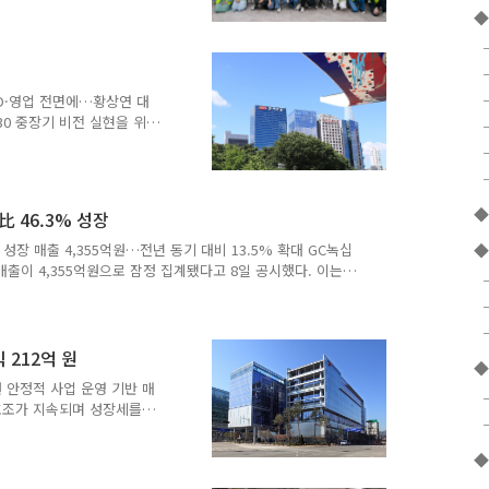
 가벼운 운동과 야외활동을
◆
에 슬기롭게 대처할 수 있
나이다. 이번 행사에는 온라
가족 또는 친구와 짝을 이뤄
한 봄날의 정취를 느끼고 몸
&D·영업 전면에…황상연 대
 찍고 가드닝 체험 클래스에
30 중장기 비전 실현을 위
 변경 수준이 아니라, 비만
전면 재배치하는 수준의 구
개편은 급변하는 글로벌 제약
고, 미래 성장동력을 보다
◆
 46.3% 성장
특히 ‘혁신성장-지속성장-미
, 기존 본부 중심 조직을
 성장 매출 4,355억원…전년 동기 대비 13.5% 확대 GC녹십
◆
다는 점이 핵심이다. 한미
기 매출이 4,355억원으로 잠정 집계됐다고 8일 공시했다. 이는
업이익은 117억원으로 전년 동기 대비 46.3% 성장했으며, 순
로(ALYGLO®)’의 성장이 주도했다. 알리글로는 1분기 349
했다. 회사 측은 올해 알리글로의 분기별 매출 증가 흐름이
 관세 정책에서 혈장분획제제(Plasma derived th..
익 212억 원
◆
 원 안정적 사업 운영 기반 매
 호조가 지속되며 성장세를
무제표 기준 2026년 1분기
 8일 공시했다. 지난 분기
◆
수치다. 회사 측은 경기 불확실