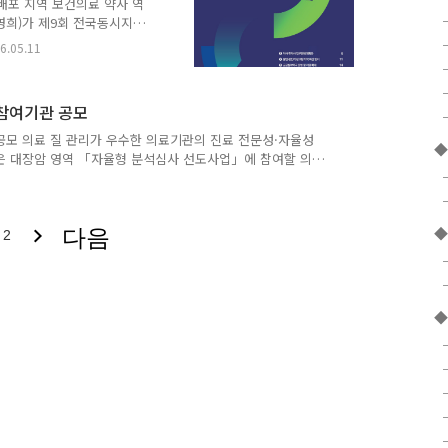
면, 회사 측에서는 감사 서
 배포 지역 보건의료 약사 역
발송하는 형태로 진행된다.
영희)가 제9회 전국동시지방
 시도지부에 배포했다. 이번
6.05.11
 실질적으로 추진할 수 있
가 지역 상황에 맞는 정책을
극 제안할 수 있도록 내용
 참여기관 공모
서 후보자 간담회, 정책협
사 직능의 역할과 필요성을
공모 의료 질 관리가 우수한 의료기관의 진료 전문성·자율성
사 정책을 설명하는 자료로
은 대장암 영역 「자율형 분석심사 선도사업」에 참여할 의
 자율형 분석심사는 제한된 기준을 적용하는 심사 방식에서 벗
하는 심사 방식으로, 진료비 심사 및 의료 질 관리 수준이
관은 의료기관평가인증원의 인증을 받은 상급종합병원 및 종합
◆
다음
통합진료료 청구 ▲대장항문외과 전문의와 혈액종양내과 전문
2
0건 이..
◆