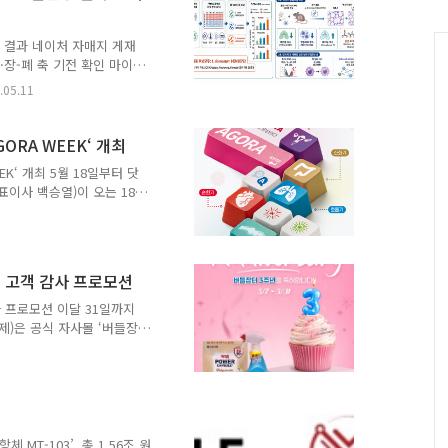
 등 AI 기반 중개연구
..
임상 결과 네이처 자매지 게재
화·장-폐 축 기전 확인 마이
지요셉)는 만성폐쇄성폐질환
.05.11
임상 연구 결과가 네이처
 Biofilms and
 저널은 응용 미생물 분야 세계
ORA WEEK‘ 개최
 COPD는 세계보건기구(WHO)
K‘ 개최 5월 18일부터 닷
되는 폐기종은 한번 진행되
표이사 백승열)이 오는 18
으로 온라인 종합 학술 심포
혔다. ‘디톡스(D-Talks)’는
로, ‘선생님의 건강한 디지
회 이상의 웹 심포지엄을 운영
 고객 감사 프로모션
는 개원가 진료에 적용 가능
행사다. 이번 상반기
 프로모션 이달 31일까지
제)은 공식 자사몰 ‘버들장
을 진행한다고 밝혔다. 버들
물 사료까지 편리하게 구매
접 소통 강화를 위해 운영
군을 확대하며 소비자 접점
답하기 위해 ‘감사’를 콘셉트
기간 동안 매일 참여 가능한
MT-103’..총 1.56조 원