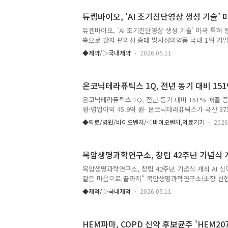
기반으로, 한·미·중 3개국 특허를 받은 독자 성분 ‘cA
듀켐바이오, 'AI 조기진단영상 생성 기술’ 
달 기술인 엑소좀을 접목한 ‘cADPR Exo™’를 세계
필드가 처음으로 선보이는 프로페셔널 라인으로, 전문
듀켐바이오, 'AI 조기진단영상 생성 기술’ 미국 특허 
어를 일상에서 재현할 수 있도록 설계한 것이 특징이다. 
축으로 환자 편의성 증대 방사성의약품 국내 1위 기
우)의 100% 자회사인 라디오디엔에스랩스(Radio DNS
◆제약/▷국내제약
2026.05.11
단 기반 기술 ‘AI 조기진단영상 생성 기술’에 대해 
고 11일 밝혔다. 이로써 듀켐바이오는 글로벌 방사성
50%의 북미 시장 진출에 탄력이 붙을 것으로 기대된
온코닉테라퓨틱스 1Q, 전년 동기 대비 15
오가 글로벌 판권을 보유한 파킨슨병 진단제 ‘18F-FP-CIT
미 아태 지역 12개국에서 처방 검증을 마쳤으며, 이
온코닉테라퓨틱스 1Q, 전년 동기 대비 151% 매출 증
에 진입장벽이 마련됐다. 후발 경쟁사가 유사한 학습 .
원·영업이익 45.9억 원· 온코닉테라퓨틱스가 국산 37
장에 힘입어 올해 1분기에도 견조한 실적 성장세를 
◆의료/병원/바이오벤처/◁바이오벤처,의료기기
2026
(코스닥 476060)는 2026년 1분기 매출 229.8억 원
이익 64.2억 원을 기록했다고 11일 공시를 통해 밝혔
따르면 매출액이 전년 동기 대비 151% 증가했다. 
목암생명과학연구소, 창립 42주년 기념식 
자큐보 매출은 전년 동기 대비 229% 증가하며, 자체
성과가 실적 성장을 견인한 것으로 나타났다. 직전 
목암생명과학연구소, 창립 42주년 기념식 개최 AI 
어졌다. 2025년 4분기 매출 155.8억 원 ..
같은 마음으로 끝까지" 목암생명과학연구소(소장 신현
난 8일 서울 서초동에 위치한 연구소에서 창립 42주
◆제약/▷국내제약
2026.05.11
일 밝혔다 바이오 신약개발의 산실로 오랜 명성을 유
2022년 인공지능(AI) 기반의 신약개발 연구소로 탈바
제 및 백신 개발을 위한 AI 플랫폼 연구를 필두로, 서열
HEM파마, COPD 신약 후보균주 'HEM20
최적화를 통합한 mRNA-LNP 시스템 개발과 함께, 