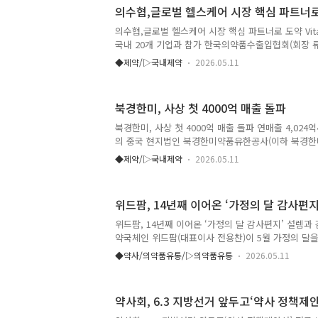
성이 지속되는 가운데에서도 코폴리에스터, 의약품 등
의수협,글로벌 헬스케어 시장 핵심 파트너
출 증가가 이어지며 성장을 유지했다고 설명했다. 주
정적인 수요가 이어진 데 따른 결과다. SK케미칼 관
의수협,글로벌 헬스케어 시장 핵심 파트너로 도약 Vitafoo
컸던 1분기에도 원료 조달과 생산, 판매 전반이 비교적
국내 20개 기업과 참가 한국의약품수출입협회(회장 류
5일부터 7일까지 스페인 바르셀로나에서 열린 ‘Vitafood
◆제약/▷국내제약
2026.05.11
에 KOTRA와 공동으로 한국관을 구성하고, 국내 20
밝혔다. ‘Vitafoods Europe 2026’은 1997년 
맞은 유럽 최대 규모의 건강기능식품 박람회로, 올해 5
북경한미, 사상 첫 4000억 매출 돌파
가했다. 이번 전시회에서는 전 생애에 걸친 ‘액티브 라
Lifestyle)’과 ‘스포츠 영양학(Sports Nutritio
북경한미, 사상 첫 4000억 매출 돌파 연매출 4,024
등으로..
의 중국 현지법인 북경한미약품유한공사(이하 북경한
연매출 4,000억 원을 돌파하며 한미그룹의 성장 전
◆제약/▷국내제약
2026.05.11
미는 변동성이 큰 중국 의약품 시장 환경 속에서도 
그룹 전반의 수익 구조 강화에 기여하고 있다. 북경한미
출 4,024억 원, 영업이익 777억 원을 기록하며 ‘매출 
위드팜, 14년째 이어온 ‘가정의 달 감사편지
다. 이는 1996년 설립 이후 축적해 온 현지화 전략
성과로, 정책 및 시장 환경 변화에 유연하게 대응하며
위드팜, 14년째 이어온 ‘가정의 달 감사편지’ 설렘
이라는 점에서 의미가 크다는 평가다. 이 같은 안정적 
약국체인 위드팜(대표이사 전용찬)이 5월 가정의 달을
는 ‘부모님께 감사편지 쓰기’ 행사를 진행하며 14년
◆약사/의약품유통/▷의약품유통
2026.05.11
있다. 지난 2013년 시작되어 올해로 14회째를 맞이
대표하는 상징적인 기업 문화로 자리 잡았다. 매년 
올해는 누구에게 어떤 마음을 어떻게 전할지 기분 좋은
약사회, 6.3 지방선거 앞두고‘약사 정책제안
다릴 만큼 사내 반응이 뜨겁다. 행사 방식은 임직원