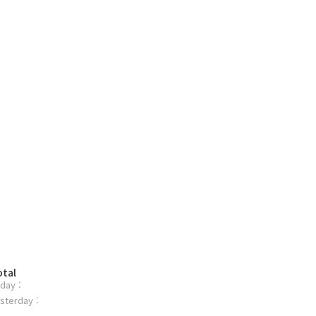
otal
day :
sterday :