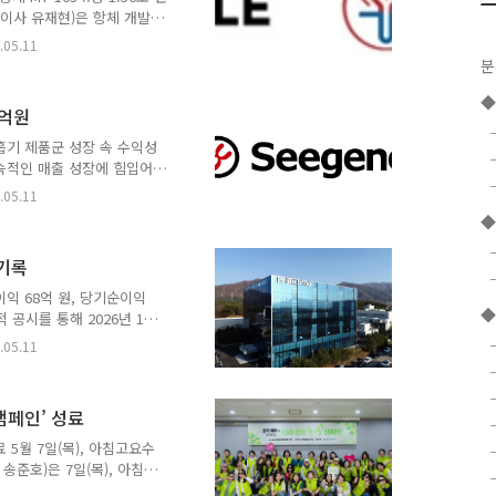
제 등 다양한 혜택을 제공
표이사 유재현)은 항체 개발
질환 이중항체 MT-103’에
.05.11
토)와 기술이전 계약을 체결했
분
과 단계별 기술료(마일스톤)
, 환율 1,450원 기준) 수준
6억원
러(약 116억 원)의 선급금
5만 달러, 상업화 마일스톤
호흡기 제품군 성장 속 수익성
속적인 매출 성장에 힘입어
선 흐름을 이어갔다고 8일
.05.11
잠정실적에 따르면 씨젠의
◆
Y) 11.3% 증가했다. 영업
 전분기에 이어 수익성이 개
 기록
끈 분야는 비호흡기 신드로믹
은 32.6% 증가했다. 개별적으
이익 68억 원, 당기순이익
◆
 공시를 통해 2026년 1분
당기순이익 95억 원을 기록했
.05.11
6% 증가했으며, 당기순이익
0.1% 증가했다. 반면 영업
 전년 동기 81억 원 대비
캠페인’ 성료
을 위한 마케팅 강화와 글로
위한 인적·물적 투자에 집
 5월 7일(목), 아침고요수
송준호)은 7일(목), 아침고
하는 다리건강 동행캠페