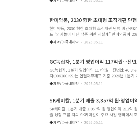
◆제약/▷국내제약
2026.05.11
인’을 진행했다. 동행캠페인은 걷기와 같은 일상 속
통해 중년 여성들이 다리 건강을 지키고, 갱년기 증상
도록 마련된 동국제약의 대표적인 사회공헌활동의 하
한미약품, 2030 향한 초대형 조직개편 단행
인을 통해 사전 신청한 20대~50대 여성 40여 명이 
참여했다. 참가자들은 아침고요수목원을 걸으며 따뜻
한미약품, 2030 향한 초대형 조직개편 단행 비만·R
과 마음의 휴식을 취했으며, 봄꽃을 배경으로 사진도
표 “의자놀이 아닌 생존 위한 재설계” 한미약품이 20
도 참여..
한 대대적인 조직 개편에 착수했다. 단순한 조직 명칭
◆제약/▷국내제약
2026.05.11
치료제와 신약개발을 중심으로 회사의 핵심 역량을 
조 개편이라는 점에서 업계의 이목이 쏠린다. 이번 
·바이오 시장 환경 속에서 사업별 실행력을 극대화하
GC녹십자, 1분기 영업이익 117억원…전년比
공격적으로 확보하기 위한 전략적 조치로 평가된다. 
래성장-성장지원’의 4대 부문 체계를 새롭게 구축하며
GC녹십자, 1분기 영업이익 117억원…전년比 46.3%
사실상 해체하고 목표 중심의 통합형 조직으로 재편했
자(006280.KS)는 연결재무제표 기준 2026년 1분
약품은 지난 ..
전년 동기 대비 13.5% 증가한 수치다. 같은 기간 영
◆제약/▷국내제약
2026.05.11
이익은 201억원을 기록했다. 이번 실적 개선은 ‘알리글
억원의 매출을 기록하며 전년 동기 대비 약 4배 증가
이어질 것으로 전망하고 있다. 또한 지난 4월 발표된 미국
SK케미칼, 1분기 매출 3,857억 원·영업이
SK케미칼, 1분기 매출 3,857억 원·영업이익 212억
출 성장 흐름 지속 SK케미칼이 주요 사업 영역에서
이어갔다. SK케미칼(대표이사 사장 안재현)은 별도 재
◆제약/▷국내제약
2026.05.11
매출액 3,857억 원, 영업이익 212억 원을 기록했다고
대비 매출은 14.2%, 영업이익은 464.3% 증가한 