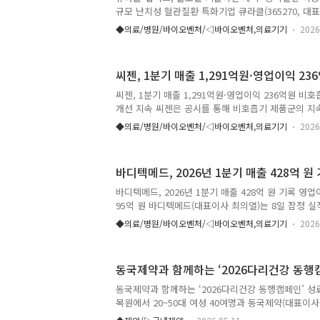
‘룰렛 이벤트’를 통해 할인쿠폰과 해피홈 파워캡슐 세
규모 난치성 혈관질환 특화기업 큐라클(365270, 대
한다. 또한 ..
기업 맵틱스(대표이사 이남경)와 공동 개발 중인 ‘망막
◆의료/병원/바이오벤처/◁바이오벤처,의료기기
2026
대해 미국 소재 Memento Medicines(이하 메멘
다고 11일 밝혔다. 총 계약규모는 선급금(업프론트)
를 합산해 최대 10억 7,775만 달러(약 1조 5,636억 원
씨젠, 1분기 매출 1,291억원·영업이익 23
이다. 이번 계약에 따라, 큐라클과 맵틱스는 800만 달
을 수령하게 된다. 또한 개발 및 허가 마일스톤 8,22
씨젠, 1분기 매출 1,291억원·영업이익 236억원 비
9억 8,750만 달러를..
개선 지속 씨젠은 공시를 통해 비호흡기 제품군의 지
2026년 1분기 안정적인 매출 확대와 함께 수익성 개
◆의료/병원/바이오벤처/◁바이오벤처,의료기기
2026
밝혔다. 한국채택국제회계기준(K-IFRS) 연결기준 
2026년 1분기 매출은 1,291억원으로 전년동기대비(Yo
이익은 236억원으로 전년동기대비 58.6% 증가하며
바디텍메드, 2026년 1분기 매출 428억 원
선됐다. 이번 분기 씨젠의 견조한 매출 성장세를 이
(syndromic)[1] 제품군[2]으로 전년동기 대비 매출
바디텍메드, 2026년 1분기 매출 428억 원 기록 영업
로는 소화기(GI), 인유두종바이러스(HPV), 성매개..
95억 원 바디텍메드(대표이사 최의열)는 8일 잠정 실적
기 연결 기준 매출액 428억 원, 영업이익 68억 원, 
◆의료/병원/바이오벤처/◁바이오벤처,의료기기
2026
다고 밝혔다. 매출액은 전년 동기 391억 원 대비 9.
은 금융수익 등의 영향으로 전년 동기 73억 원 대비 3
이익은 미래 성장 기반 확보를 위한 투자 확대 영향으로
동국제약과 함께하는 ‘2026다리건강 동행
16% 감소했다. 바디텍메드는 최근 국내외 시장 공략
벌 인허가 확대, 연구 인력 확충 등 지속적인 성장을 
동국제약과 함께하는 ‘2026다리건강 동행캠페인’ 성료
중하고 있다. 특히 생화학 및 혈액분석, 동물진단..
목원에서 20~50대 여성 40여명과 동국제약(대표이사 
요수목원(경기도 가평군 소재)에서 ‘동국제약과 함께