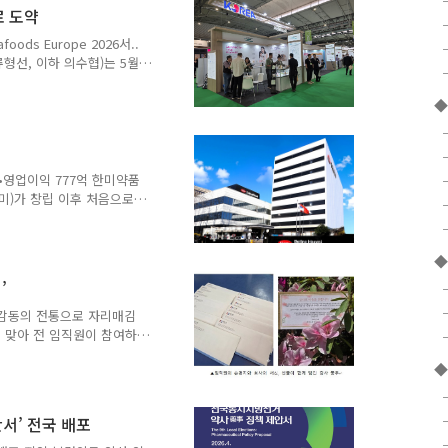
 주력 사업을 중심으로 매
로 도약
요 사업 전반에서 비교적 안
계자는 “대외 환경 변동성이
ds Europe 2026서..
 안정..
형선, 이하 의수협)는 5월
s Europe 2026’ 전시회
개 기업과 함께 참가했다고
◆
최초 개최한 이후 올해로 29회를
9개국 1,459개 기업이 참
이프스타일(Active
n)’에 대한 관심이 고령층과 여성
억•영업이익 777억 한미약품
미)가 창립 이후 처음으로
략을 뒷받침하고 있다. 북경한
안정적인 성장세를 이어가며
는 2025년 한화 기준 매
◆
4,000억 원 시대’를 열었
’
과 제품 경쟁력이 결실을 맺은
 이뤄낸 내실 중심의 성장
과 감동의 전통으로 자리매김
실적을 바..
 맞아 전 임직원이 참여하
째 변함없는 감동을 이어가고
◆
한 이 행사는 이제 위드팜을
5월이 다가오면 임직원들은
 고민을 하며 이 날을 기
서’ 전국 배포
이 평소 표현하기 어려웠던