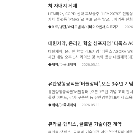
처 자매지 게재
보물질 선별, 질병 치료 타겟 및 바이오마커 발굴·검증
(Translational Research) 영역으로 연구를 확장하며
HEM파마, COPD 신약 후보균주 'HEM20792' 전
자체 플랫폼 'PMAS'로 후보 균주 발굴... 폐기종 완
크로바이옴 헬스케어 전문기업 HEM파마(대표이사 
◆의료/병원/바이오벤처/◁바이오벤처,의료기기
2026
(COPD) 생균치료제 후보 균주 'HEM20792'의 전
(Nature) 자매지 'npj 바이오필름 앤 마이크로바이옴(npj
Microbiomes)'에 게재됐다고 11일 밝혔다. 해당
대원제약, 온라인 학술 심포지엄 ‘디톡스 AG
학술지로, 영향력 지수(Impact Factor)는 9.2다.
대원제약, 온라인 학술 심포지엄 ‘디톡스 AGORA WEE
가 꼽는 주요 사망 원인 질환으로, 특히 폐포가 파괴
새간 매일 오후 1시 라이브 및 녹화 방송 대원제약(대
면 되돌리기 어려워 근본 치료제 개..
일부터 22일까지 5일간 전국 보건의료전문가를 대상
◆제약/▷국내제약
2026.05.11
지엄 ‘D-Talks AGORA WEEK’를 개최한다고 11일 밝
2022년 개설한 대원제약의 의료 정보 교류 플랫폼으
털 습관, 대원 D-Talks’라는 슬로건으로 연간 200
유한양행공식몰‘버들장터’,오픈 3주년 기념
중이다. 매년 상·하반기 진행되는 ‘AGORA WEEK’
한 질환 교육과 전문가 질의응답을 결합한 대표 학술 
유한양행공식몰‘버들장터’,오픈 3주년 기념 고객 감사
AGORA WEEK는 ‘질문으로 설계하고 답으..
룰렛 이벤트, 감사 쿠폰팩 등 유한양행(대표이사 조욱
터’가 오픈 3주년을 맞아 다양한 고객 감사 프로모션
◆제약/▷국내제약
2026.05.11
장터는 유한양행의 건강기능식품과 생활용품, 반려동
할 수 있는 공식 온라인몰로, 유한양행과 고객과의 직
되고 있다. 오픈 이후 꾸준한 회원 증가와 함께 제품
큐라클-맵틱스, 글로벌 기술이전 계약
을 넓혀왔다. 이번 3주년 프로모션은 고객 성원에 보
로 다채로운 혜택과 참여형 이벤트로 구성됐다.행사 
큐라클-맵틱스, 글로벌 기술이전 계약 ‘망막질환 이중항체 