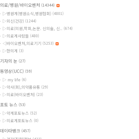
의료/병원/바이오벤처
(14344)
▷병원계(병원소식,병원협회)
(4801)
▷외신(건강)
(1244)
▷의료(의원,학회,논문. 신의술, 신..
(674)
▷의료계사람들
(480)
◁바이오벤처,의료기기
(5253)
▷한의계
(3)
기자의 눈
(27)
동영상(UCC)
(59)
▷ my life
(6)
▷약사(회),의약품유통
(29)
▷의료(바이오벤처)
(23)
포토 뉴스
(53)
▷약계포토뉴스
(52)
▷의료계포토뉴스
(0)
데이타뱅크
(457)
(422)