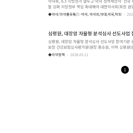
부모님이나 형제자매 등 가족에게 정성껏 손편지를 쓰
약사회, 6.3 지방선거 앞두고‘약사 정책제안서’ 전국
신과 소정의 선물을 동봉해 각 가정으로 직접 우편 
할 강화 지방정부 책임 확대해야 대한약사회(회장 권
올해 행..
선거를 앞두고 ‘약사정책제안서’를 제작해 전국 16개
◆약사/의약품유통/▷약사, 약사회,약대,약국,학회
202
정책제안서는 지방자치단체가 지역 보건의료 현장에서
는 과제를 중심으로 마련했으며, 각 시도지부와 분회
발굴해 지방자치단체장 및 지방의회 후보자들에게 적
심평원, 대장암 자율형 분석심사 선도사업
을 구성했다. 특히 대한약사회는 6.3지방선거 과정에
약, 타운홀 미팅 등을 통해 지역 보건의료 정책에 약
심평원, 대장암 자율형 분석심사 선도사업 참여기관 
적극 알리고 회원약국에서도 주민과 후보자들에게 약
보장 건강보험심사평가원(원장 홍승권, 이하 심평원)
활용할 수 있도록..
료기관을 5월 7일(목)부터 27일(수)까지 모집한다.
◆의약정책
2026.05.11
어나 의학적 근거 기반 진료의 전문성과 자율성을 보장
높은 의료기관을 대상으로 한다. 선도사업 대상 기
병원으로 대장암 적정성 평가 1등급이면서 ▲다학제
1
의 각각 1인 이상 ▲최근 3년간 대장암 수술 연평균 10