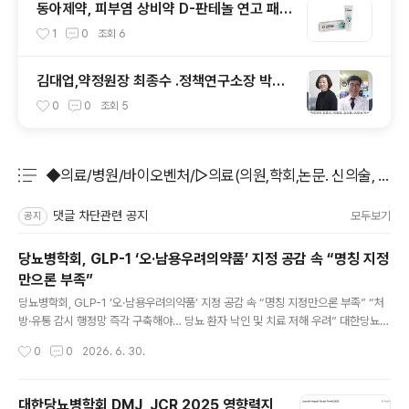
동아제약, 피부염 상비약 D-판테놀 연고 패키
지 리뉴얼
1
0
조회
6
김대업,약정원장 최종수 .정책연구소장 박혜
경 선임
0
0
조회
5
◆의료/병원/바이오벤처/▷의료(의원,학회,논문. 신의술, 신간
분류 전체보기
주요 글 목록
댓글 차단관련 공지
모두보기
공지
당뇨병학회, GLP-1 ‘오·남용우려의약품’ 지정 공감 속 “명칭 지정
만으론 부족”
글 내용
당뇨병학회, GLP-1 ‘오·남용우려의약품’ 지정 공감 속 “명칭 지정만으론 부족” “처
방·유통 감시 행정망 즉각 구축해야… 당뇨 환자 낙인 및 치료 저해 우려” 대한당뇨병
학회는 정부가 비만 치료제로 인기를 끌고 있는 GLP-1 수용체작용제(GLP-1 RA)
작성시간
0
0
2026. 6. 30.
를 '오·남용우려의약품'으로 지정하려는 움직임에 대해 공식 성명서를 발표했다. 학
회는 의학적 적응증 없이 체중 감량이나 미용 목적으로 오용되는 현 세태에 우려를
표하며 정부의 취지에는 공감하면서도, 실질적인 단속 체계와 환자 보호 대책이 병행
대한당뇨병학회 DMJ, JCR 2025 영향력지