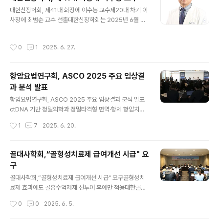
다. 테넥테플라제는 뇌경색 환자에서 초급성기 치료인 정
글 내용
대한신장학회, 제41대 회장에 이수봉 교수제20대 차기 이
맥내혈전용해제로 기존 치료제인 알테플라제(tPA)의 개량
사장에 최범순 교수 선출대한신장학회는 2025년 6월 21
약물이다. 이미 2000년 6월에 심근경색 환자의 혈전용해
일, 서울 코엑스에서 열린 제45차 국제학술대회(KSN 20
치료제로 FDA 승인이 되었고, 국내에서는 2003년에 승
25) 정기총회에서 회장과 차기 이사장 선거를 진행하고,
인되어 심근경색 환자에서 사용되었던 약물이다. 테넥테플
작성시간
0
1
2025. 6. 27.
제41대 회장에 양산부산대학교병원 신장내과 이수봉 교수
라제는 기존 치료제인 알테플라제(rtPA)에 비해 투약 방식
를, 제20대 차기 이사장에 가톨릭대학교 은평성모병원 신
이 단순하고..
장내과 최범순 교수를각각 선출했다. 회장으로 선출된 이
항암요법연구회, ASCO 2025 주요 임상결
수봉 교수는 부산대학교 의과대학을 졸업하고 동 대학에서
과 분석 발표
석•박사 학위를 취득했으며, 현재 양산부산대학교병원 신
글 내용
장내과에서 진료와 교육을 맡고 있다. 국내 신장질환 진료
항암요법연구회, ASCO 2025 주요 임상결과 분석 발표
지침 개발과 연구 네트워크 구축에 기여해 왔으며, 학술과
ctDNA 기반 정밀의학과 정밀타격형 면역·항체 항암치료
정책의 균형 있는 발전을 이끌어 온 바 있다. 이 교수는 “의
주목 대한항암요법연구회(회장 안진석)는 지난 5월 30일
작성시간
1
7
2025. 6. 20.
료 현장이 어려운 지금에도 콩팥질환..
부터 6월 3일까지(현지 시각) 미국 시카고에서 개최된 미
국임상종양학회 연례학술대회(American Society of C
linical Oncology 2025, 이하 ASCO 2025)의 주요
골대사학회,“골형성치료제 급여개선 시급" 요
발표 내용을 분석하고, 암 치료의 변화 흐름을 이끄는 정밀
구
의료와 신규 기전의 항암 치료를 중심으로 최근 임상 현장
글 내용
의 변화 양상을 조망했다. 올해 ASCO 2025에서는 혈액
골대사학회,“골형성치료제 급여개선 시급" 요구골형성치
기반 정밀의료를 대표하는 순환종양 DNA(ctDNA; circul
료제 효과에도 골흡수억제제 선투여 후에만 적용대한골대
ating tumor DNA)의 임상 적용 가능성이 한층 뚜렷해졌
사학회(회장 신찬수∙이사장 백기현)는 제37차 춘계학술대
작성시간
0
0
2025. 6. 5.
다. ctDNA는 종양에서 유래된 DNA ..
회를 맞아 지난 30일 그랜드 워커힐 서울에서 ‘골절 초고
위험군을 위한 골(骨)든 타임: 골형성촉진제 급여기준 개