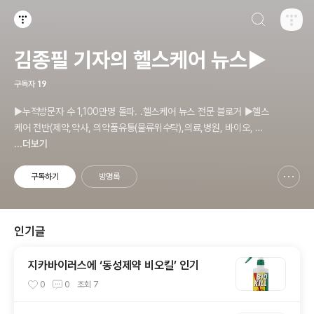
검색하기
티스토리
김종필 기자의 헬스케어 뉴스▶
구독자
19
▶누적방문자 수 1,100만명 돌파. .헬스케어 뉴스 전문 블로거 ▶헬스
케어 전반(제약,약사, 의약품유통(물류위수탁),의료,병원, 바이오, 건
기식,(기능성)화장품.위생용품). 의료기기등 ☞제보 및 보도 자료, 제
...더보기
품 홍보.마케팅 문의 이메일: jp11222@naver.com
구독하기
방명록
신고하기 레이어
열기
인기글
지카바이러스에 ‘동성제약 비오킬’ 인기
0
0
조회
7