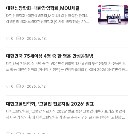
8년 6월까지 2년이다. 최범순 이사장은 가톨릭대학교 의
대한신장학회–대한감염학회,MOU체결
과대학을 졸업하고 동 대학에서 석•박 학위를 취득했으며,
글 내용
대한신장학회–대한감염학회,MOU체결 신장질환 환자의
현재 은평성모병원 신장내과에서 진료와 연구를 병행하고
감염관리 강화 노력대한신장학회(이사장 박형천)는 2026
있다. 만성 콩팥병의 다양한 분야에서 임상 연구 활동과 정
년 6월 11일(목) 서울 코엑스에서 개최된 국제학술대회 K
책 자문을 활발히 수행였고, 그동안 학회 임원으로 중추적
SN 2026 기간 중 대한감염학회(Korean Society of In
인 역할을 이어왔다. 최 이사장은 "대한신장학회가 아시아
작성시간
0
0
2026. 6. 18.
fectious Diseases, KSID)와 업무협약(MOU)을 체결
를 대표하는 신장학회로 더욱 성장할 수 있도록 국제협력
하고, 신장질환 환자의 감염 예방 및 관리 역량 강화를 위한
확대와 학술 경쟁력 강화에 힘쓰겠..
공동 심포지엄을 개최했다. 이번 협약은 만성콩팥병, 투석
대한민국 75세이상 4명 중 한 명은 만성콩팥병
및 신장이식 환자에서 감염질환이 환자의 예후와 생존에
글 내용
중대한 영향을 미친다는 공통된 인식을 바탕으로 추진됐
대한민국 75세이상 4명 중 한 명은 만성콩팥병 1346명의 투석전문의가 전국적으
다. 양 학회는 급성•만성콩팥병 환자에서의 감염 예방•진
로 활동 대한신장학회(이사장 박형천)는 연례학술대회인 KSN 2026에서“만성콩팥
단•치료 전략 수립과 체계적인 감염관리 강화를 위해 상호
병-투석전문의 Fact sheet 2026”을 발표하였다. 2024년에이어 2년만에발간되
협력하기로 합의했다. 양 학회는 이번 협약을 통해 △신장
는팩트시트에는올해 3월에질병관리청에서 발표된 만성콩팥병유병율 결과와 국가
작성시간
0
0
2026. 6. 12.
질환 환자의 ..
데이터처 인구총조사에 있는 신장장애인 통계 등의 데이터를 같이 담고 있다. 2024
년 기준 만성콩팥병 유병률(19세 이상, 연령표준화)은 전체 6.3%였고, 남자가 여자
보다 더 높았다(남자 7.0%, 여자5.7%).만성콩팥병 유병률은 연령이 증가할수록 증
대한고혈압학회, ‘고혈압 진료지침 2026’ 발표
가하여 70대 이상에서 약 25%였다. 2019년 발표된 8.0%에서 2023년에는 5.
글 내용
5%까지 감소하였으나 2024년 국민건강통계..
대한고혈압학회, ‘고혈압 진료지침 2026’ 발표 젊은 고혈압·비만·커프리스 혈압계
까지 관리 영역 확대 대한고혈압학회가 최근 축적된 임상 근거를 반영한 ‘고혈압 진
료지침 2026’(6차 개정판)을 발표하며, 젊은 성인 고혈압과 비만 고혈압, 새로운 약
제 도입, 커프리스 혈압계 활용 등 진료 현장의 변화를 예고했다. 특히 기존 고혈압 관
작성시간