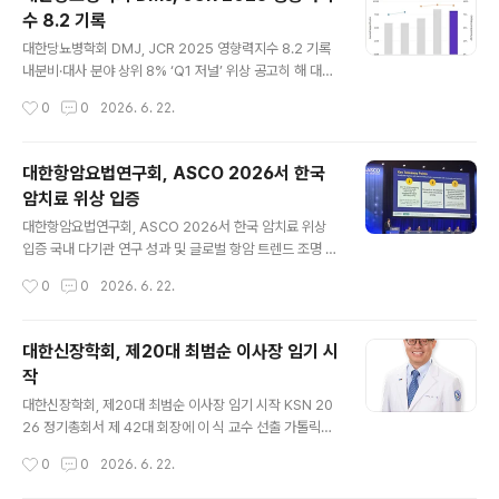
되어야 한다고 목소리를 높였다. 학회는 단순히 ‘오·남용우려의약품’이라는 명칭을
수 8.2 기록
지정하는 것만으로는 실제 현장에서 일어나는 오남용을 막기에 역부족이라고 지적
글 내용
했다. 처방과 유통 과정 전반을 실시간으로 감시하고 차단할..
대한당뇨병학회 DMJ, JCR 2025 영향력지수 8.2 기록
내분비·대사 분야 상위 8% ‘Q1 저널’ 위상 공고히 해 대한
당뇨병학회(이사장 김성래)가 발행하는 공식 국제학술지
작성시간
0
0
2026. 6. 22.
'Diabetes & Metabolism Journal(이하 DMJ)'이 세
계적인 권위를 자랑하는 학술지 인용지수에서 최고 수준의
성적을 거두며 글로벌 위상을 다시 한번 입증했다. 대한당
대한항암요법연구회, ASCO 2026서 한국
뇨병학회는 글로벌 학술정보 분석기업 클래리베이트 애널
암치료 위상 입증
리틱스(Clarivate Analytics)가 발표한 ‘2025년 저널
글 내용
인용 보고서(JCR, Journal Citation Reports)’에서 D
대한항암요법연구회, ASCO 2026서 한국 암치료 위상
MJ의 영향력지수(IF, Impact Factor)가 8.2를 기록했다
입증 국내 다기관 연구 성과 및 글로벌 항암 트렌드 조명 국
고 밝혔다. 이로써 DMJ는 Web of Science의 핵심 학술
내 암 임상연구를 이끄는 대한항암요법연구회(KCSG, 회
작성시간
0
0
2026. 6. 22.
지 등재 인덱..
장 안진석)가 실제 진료 현장의 의문들을 국제적인 연구 성
과로 연결하며 한국 암 치료의 위상을 다시 한번 입증했다.
대한항암요법연구회는 지난 5월 29일부터 6월 2일까지
대한신장학회, 제20대 최범순 이사장 임기 시
미국 시카고에서 열린 미국임상종양학회 연례학술대회(A
작
SCO 2026)에서 발표된 국내 연구진의 주요 성과와 글로
글 내용
벌 항암치료 개발 동향을 분석해 발표했다. 올해 학회에서
대한신장학회, 제20대 최범순 이사장 임기 시작 KSN 20
는 위암, 담도암, 대장암, 림프종 등 다양한 암종에서 국내
26 정기총회서 제 42대 회장에 이 식 교수 선출 가톨릭대
다기관 네트워크를 활용한 연구자 주도 임상시험 성과가
학교 은평성모병원 신장내과 최범순 교수(사진 위)가 202
작성시간
0
0
2026. 6. 22.
대거 공개됐다. 이번 발표의 가장 큰 의의는 개별 성과를 넘
6년 6월 대한신장학회 제20대 이사장으로 공식 임기를 시
어, 국내 여러 기관이 동일한..
작하면서 새 집행부가 출범했다. 최 이사장의 임기는 202