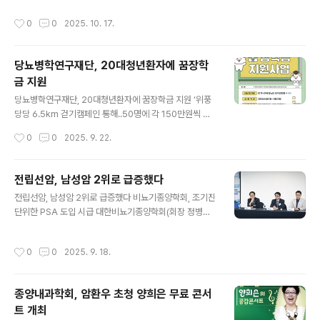
학회 학술대회(WCN 2025, World Congress of Neu
적 돌봄’의 영역으로 공론화하기 위해 기획되었다. 시사회
작성시간
0
0
2025. 10. 17.
rology)가 10월 12일부터 15일까지 서울 코엑스(COE
직후 이어진 미디어 간담회에서 학회 임원진과 기자단은
X)에서 열렸다. 이번 대회는 세계신경과연맹(WFN)과 대
영화 속 장면들을 바탕으로 1..
한신경과학회(KNA)가 공동 주최했으며, 약 100개국 3,5
당뇨병학연구재단, 20대청년환자에 꿈장학
00여 명의 신경과 전문의와 연구자가 참석했다.WCN은 1
금 지원
961년 벨기에 브뤼셀에서 처음 시작된 이후 4년마다 열리
글 내용
는 세계 최대 규모의 신경과 국제학술대회로, 한국에서 개
당뇨병학연구재단, 20대청년환자에 꿈장학금 지원 ‘위풍
최된 것은 이번이 처음이다. 대한신경과학회 김승현 이사
당당 6.5km 걷기캠페인 통해..50명에 각 150만원씩 당
장(한양대학교병원 신경과)은 “서울에서 열린 이번 대회는
뇨병학연구재단(이사장 차봉수, 이하 재단)은 대한의료사
작성시간
0
0
2025. 9. 22.
아시아를 넘어..
회복지사협회와 함께 2023년부터 젊은 당뇨인 꿈 장학금
사업을 진행하고 있다. 만 19세에서 29세까지, 당뇨병 진
단 후 1년 이상 성실히 관리해 온 청년 환자 50명을 선발해
전립선암, 남성암 2위로 급증했다
1인당 150만 원의 장학금을 지원한다. 올해 장학생 선발은
글 내용
전립선암, 남성암 2위로 급증했다 비뇨기종양학회, 조기진
8월 31일에 마감되었으며, 장학금 수여식은 11월 11일 세
단위한 PSA 도입 시급 대한비뇨기종양학회(회장 정병창)
계당뇨병의 날 기념행사에서 열릴 예정이다. 꿈 장학금은
는 한국프레스센터에서 기자간담회를 열고, 고령층에서 빠
재단이 주최하는 위풍당당 6.5km 걷기캠페인(이하 캠페
르게 증가하고 있는 전립선암의 현황과 PSA(전립선특이
인)의 후원금으로 마련된다. 이 캠페인은 당화혈색소 목표
작성시간
0
0
2025. 9. 18.
항원) 검사를 통한 조기 진단의 필요성을 강조했다. 대한비
치(6.5%)와 성인 하루 만보 걷기 거리(약 6.5km)에 착안
뇨기종양학회 정병창 회장(삼성서울병원 비뇨의학과 교수)
해 시작됐다..
은 “대한비뇨기종양학회는 전립선암에 대한 올바른 인식
종양내과학회, 암환우 초청 양희은 무료 콘서
을 확산하고, 조기검진을 생활속에 자리잡게 하기 위해 매
트 개최
년 9월 셋째 주를 ‘전립선암 바로 알기 인식 주간’으로 지정
글 내용