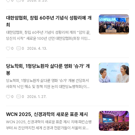
0
0
2026. 5. 25.
리 틀을 유지하면서도, 환자 중심 진료와 정밀한 위험도 평가를 강화하는 방향으로
개정이 이뤄졌다는 점에서 주목된다. 고혈압은 전 세계적으로 심뇌혈관질환 사망에
가장 큰 영향을 미치는 대표적 만성질환이다. 혈압이 장기간 높게 유지되면 혈관 손
대한암협회, 창립 60주년 기념식 성황리에 개
상과 동맥경화가 진행되고, 이로 인해 심근경색, 심부전, 뇌졸중, 만성콩팥병 등 중대
최
한 합병증 위험이 증가한다. 반면 생활습관 개선과..
글 내용
대한암협회, 창립 60주년 기념식 성황리에 개최 “암의 끝,
당신의 시작” 새로운 100년 선언 대한암협회(회장 이민
혁)가 지난 9일 서울 웨스틴 조선 호텔에서 창립 60주년
작성시간
0
0
2026. 4. 13.
기념식을 성황리에 마쳤다. 의료진, 후원사, 암 경험자 등 1
00여 명이 참석한 이번 행사는 지난 60년의 여정을 돌아
보고, 새로운 100년을 향한 출발을 선언하는 자리로 마련
당뇨학회, 1형당뇨환자 삶다룬 영화 '슈가' 개
됐다. 1966년 보건사회부로부터 허가받아 출범한 대한암
봉
협회는 국내 최초의 암 관련 사단법인으로, 반세기 넘는 시
글 내용
간 동안 암 예방과 인식 개선, 환자 지원을 선도해온 대표적
당뇨학회, 1형당뇨환자 삶다룬 영화 '슈가' 개봉 간담회서
인 암 전문 비영리 민간단체다. 유방암 핑크리본 캠페인, 대
사회적 낙인 해소 및 정책 지원 논의 대한당뇨병학회(이사
장암 골드리본 캠페인, 자궁경부암 예방 캠페인 등 주요 암
장 김성래)는 지난 19일, 1형당뇨병 환아와 그 가족의 애틋
작성시간
0
0
2026. 1. 27.
종에 대한 대국민 인식 개선 활동을 지속적으로 추진해왔
한 서사를 담은 영화 시사회에 기자단과 함께 참여하고, 1
으며, 국제항암연맹..
형당뇨병에 대한 인식 개선을 위한 미디어 간담회를 개최
했다. 영화 는 어린 나이에 1형당뇨병을 진단받은 자녀와
WCN 2025, 신경과학의 새로운 표준 제시
그 곁을 지키며 함께 병마를 이겨나가는 모성애를 사실적
글 내용
WCN 2025, 신경과학의 새로운 표준 제시 치매·파킨슨병
으로 그린 작품이다. 이번 행사는 영화 속 사례를 통해 1형
부터 AI 진단까지전 세계 신경과 전문가들이 서울에 모였
당뇨병의 특수성을 알리고, 당뇨병을 바라보는 우리 사회
다. 세계신경과학계 최대 학술행사인 제27차 세계신경과
의 시선을 ‘개인의 관리 부족’이라는 프레임에서 ‘사회 구조