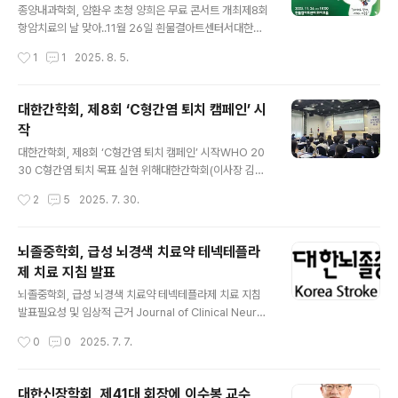
해 다양한 캠페인과 교육 활동을 이어왔다”며 “올해 10회
종양내과학회, 암환우 초청 양희은 무료 콘서트 개최제8회
를 맞아 마련한 이번 기자간담회에서는 전립선암 현황과
항암치료의 날 맞아..11월 26일 흰물결아트센터서대한종
치료 전략을 살펴보고, PSA 검사의 중요성을 국민께 알리
양내과학회(이사장 박준오)는 오는 11월 26일 수요일 오
작성시간
1
1
2025. 8. 5.
고자 한다”고 말했다. 이어 “이번 논의를 계..
후 6시, 흰물결아트센터 화이트홀에서 ‘대한종양내과학회
와 함께하는 양희은의 공감콘서트’를 개최한다고 4일 밝혔
다. 이번 행사는 ‘제8회 항암치료의 날’을 맞아 암환우와 보
대한간학회, 제8회 ‘C형간염 퇴치 캠페인’ 시
호자, 그리고 의료진을 위한 무료 공연으로 진행된다. 대한
작
종양내과학회는 11월 네 번째 주 수요일을 ‘항암치료의
글 내용
날’로 지정, 2017년부터 매년 항암치료에 대한 이해를 높
대한간학회, 제8회 ‘C형간염 퇴치 캠페인’ 시작WHO 20
이고 암환우에게 응원의 메시지를 전달하기 위한 다양한
30 C형간염 퇴치 목표 실현 위해대한간학회(이사장 김윤
행사를 진행해왔다. 올해로 20주년을 맞이한 대한종양내
준/회장 정숙향, 이하 간학회)는 7월 28일 세계 간염의 날
작성시간
2
5
2025. 7. 30.
과학회는 이번 항암치료의 날 행사에 가수 양희은을 초청
을 기점으로 국내 C형간염 극복을 위한 제8회 ‘C형간염 퇴
해 기존의 행사와는 다른 콘서트 형식으..
치 캠페인: Goodbye HEP C, Step 2’를 시작한다고 밝
혔다. 간학회는 WHO의 ‘2030년 바이러스 간염 퇴치 전
뇌졸중학회, 급성 뇌경색 치료약 테넥테플라
략’’에 발맞춰 지난 2018년부터 C형간염 퇴치 캠페인을
제 치료 지침 발표
이어오고 있다. 그동안 라디오, TV 캠페인을 통한 대국민
글 내용
홍보, 고위험 환자군을 대상 설문조사 및 교육, 지역사회 대
뇌졸중학회, 급성 뇌경색 치료약 테넥테플라제 치료 지침
상 검진과 치료 지원, 정책 심포지엄 개최 등 다각적인 활동
발표필요성 및 임상적 근거 Journal of Clinical Neurol
을 통해 질환 인식개선과 실질적 감염 예방에 기여해왔다.
ogy에 게재대한뇌졸중학회(회장 한림의대 황성희, 이사장
작성시간
0
0
2025. 7. 7.
올해는 전북특별자치도와 협력해 C형간염 항체 양성자를
성균관의대 김경문)는 7월 7일 뇌경색 환자들의 예후에 도
대상..
움이 될 수 있는 초급성기 뇌경색 치료약인 테넥테플라제
(Tenecteplase)의 국내 빠른 도입이 시급함을 호소하였
대한신장학회, 제41대 회장에 이수봉 교수