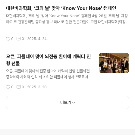
선’을 주제로 기자간담회를 진행했다. 이번 미디어 행사는
대한비과학회, ‘코의 날’ 맞아 ‘Know Your Nose’ 캠페인
초고령사회에서 골절 초고위험군 환자에게 골형성치료제
글 내용
대한비과학회, ‘코의 날’ 맞아 ‘Know Your Nose’ 캠페인 4월 28일 ‘코의 날’ 제정
(골형성촉진제)를 우선 투여하는 것이 골밀도 개선 및 골절
하고 코 건강관리법 중요성 홍보 국내 코 질환 전문가들이 모인 대한비과학회(회장
방지에 보다 효과적일 뿐 아니라 여러 국내외 최신 골다공
김동영, 서울대병원 이비인후과)가 제3회 ‘코의 날’을 맞아 ‘Know Your Nose’라
증 진료 가이드라인에서도 이를 권고하고 있음에도 불구하
는 슬로건으로 국민을 만난다. 학회는 지난 2023년 4월 28일을 ‘코의 날’로 제정하
고, 현재 우리나라 건강보험 급여 기준은 이에 부합하지 않
작성시간
0
0
2025. 4. 24.
고 코 건강관리의 중요성을 알리고 있다. 코 질환이 증가하는 4월에 코 건강의 중요
아 골형성치료제의 치료 환경 개선을 촉구하기 위한 목적
성을 짚어보고, 매년 2번의 정기적인 내원을 통해 평생(∞)코 건강을 관리하자는 의
에서 개최되었다. 골형성치료제는 뼈를 형성하는 골모세
미에서 4월 28일을 ‘코의 날’로 지정했다. 올해로 3회를 맞이한 ‘코의 날’은 나의 코
포..
오콘, 퍼플데이 맞아 뇌전증 환아에 캐릭터 인
건강을 알자는 의미로 ‘Know Your Nose’라는 슬로건으로 내걸었다. 학회는 ‘코의
형 선물
날’을..
글 내용
오콘, 퍼플데이 맞아 뇌전증 환아에 캐릭터 인형 선물뇌전
증학회와 사회적 인식 제고 위한 퍼플데이 행사뽀로로 제
작사이자 글로벌 콘텐츠 기업인 (주)오콘(대표 김일호, 우
작성시간
0
0
2025. 3. 28.
지희)은 세계 뇌전증 인식개선의 날 ‘퍼플데이’를 맞아 삼성
서울병원에서 뇌전증 환아들에게 자사의 캐릭터 선물 전달
식을 진행했다고 28일 밝혔다. 뇌전증의 날을 기념해 ‘글&
더보기
그림 공모전’ 시상식으로 진행되었던 이날 행사에는 오
콘 송재승 이사와 대한뇌전증학회 서대원 이사장을 비롯
해 뽀로로, 버니공쥬, 슈퍼잭 등 어린이들에게 재미와 감동
을 선사해온 오콘의 대표 캐릭터들이 참석해 행사의 의미
를 더했다. 건강보험심사평가원 통계에 따르면 지난해 뇌