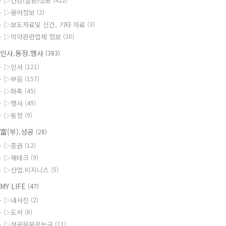
▷건강(질환)정보
▷용어정보
(2)
▷보도자료및 신간, 기타 자료
(3)
▷의약관련업체 정보
(30)
인사.동정.행사
(383)
▷인사
(121)
▷부음
(157)
▷화촉
(45)
▷행사
(49)
▷동정
(9)
富(부).성공
(28)
▷증권
(12)
▷재테크
(9)
▷산업.비지니스
(5)
MY LIFE
(47)
▷내사진
(2)
▷도서
(6)
▷성공을부르는글
(11)