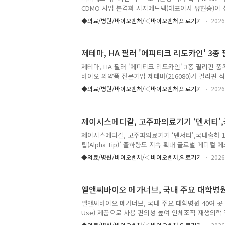
조사됐다. '아시아·태평양 지역의 펄스장 절제술, 가능
CDMO 사업 본격화 시지메드텍(대표이사 유현승)이 
점 '리젠 허브(REGEN Hub)'에 대한 조직은행 변
◆의료/병원/바이오벤처/◁바이오벤처,의료기기
2026
세포외기질(hECM, Human Extracellular Matr
체조직 CDMO(Contract Development & Manufact
을 본격화한다. 이를 통해 기존 금속 임플란트 중심 
제테마, HA 필러 '에피티크 리도카인' 3
오소재 기업으로 사업 포트폴리오를 확대하며 미래 성
지메드텍은 서울지방식품의약품안전청으로부터 리젠 
제테마, HA 필러 '에피티크 리도카인' 3종 필리핀 
추가하고, 피부와 뼈 인체조직의 저장·가..
바이오 의약품 전문기업 제테마(216080)가 필리핀 
히알루론산(HA) 필러 '에피티크 리도카인(e.p.t.q. Lido
◆의료/병원/바이오벤처/◁바이오벤처,의료기기
2026
(S100·S300·S500)의 품목허가를 획득했다고 24일
테마는 필리핀 시장에 에피티크 제품군을 공급할 수 
를 발판으로 동남아 시장 공략에 더욱 속도를 낼 계
제이시스메디칼, 고주파의료기기 ‘덴서티’,국
획득한 제품은 에피티크 리도카인 S100, S300, S5
리도카인을 함유한 히알루론산 필러로, 시술 시 통증
제이시스메디칼, 고주파의료기기 ‘덴서티’,국내출하 1,
볼륨 회복 등에 사용된다. 제테마는 이번 품목허가를 .
팁(Alpha Tip)’ 출하량도 지속 확대 글로벌 메디
스메디칼(이하 제이시스메디칼)의 대표 고주파 의료기기 
◆의료/병원/바이오벤처/◁바이오벤처,의료기기
2026
2026년 6월 기준 국내 출하량 1,000대를 돌파했다.
2023년 4월 출시 이후 꾸준한 출하량 증가세를 이어왔
년여 만에 국내 단일국가에서 이룬 것으로 괄목할만한
엘앤씨바이오 메가너브, 국내 주요 대학병원 
피부미용 시술에 대한 의료진과 환자들의 관심이 높
가 꾸준한 출하량 증가세를 이어온 결과로 해석된다.
엘앤씨바이오 메가너브, 국내 주요 대학병원 40여 곳 도
확장도 이번 성과와 함께 주목받고 있다. 지난 1월에 
Use) 제품으로 사용 편의성 높여 인체조직 재생의
(290650)는 자사의 동종신경이식재 메가너브(MegaN