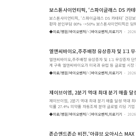
존 치료 이후에도 질병이 진행된 환자를 대상으로 한
보스톤사이언티픽, ‘스파이글래스 DS 카테
약성을 확인하며, 차세대 EGFR 표적치료제로서의 가
타그리소를 비롯한 3세대 치료제 이후 뇌전이가 발생한
보스톤사이언티픽, ‘스파이글래스 DS 카테터’ 건강보
함에 따라 미충족 의료수..
환자 본인부담 80% ->50% 보스톤사이언티픽은 담
글래스 DS 카테터(SpyGlass™ DS II Direct Visual
◆의료/병원/바이오벤처/◁바이오벤처,의료기기
2026
지부 고시에 따라 8월 1일부터 건강보험 급여가 확대
따라 환자 본인부담률이 기존 80%에서 50%로 낮아
환 환자의 경제적 부담이 완화되고 필요한 진단 및 
엘앤씨바이오,주주배정 유상증자 및 1:1 
것으로 기대된다. 급여 적용 대상은 동일하다. ▲1차
영술(ERCP)만으로 확진이 어려운 담도 및 췌장 병변
엘앤씨바이오,주주배정 유상증자 및 1:1 무상증자 단행
제거되지 않는 담석 및 췌석 제거 ▲담관 ..
계 구축 엘앤씨바이오가 미국과 유럽 등 글로벌 시장
로 회사가 보유한 경기도 동탄 부지(약 1,300평)에
◆의료/병원/바이오벤처/◁바이오벤처,의료기기
2026
한다.엘앤씨바이오는 이를 위한 전략적 투자 재원을 
상증자를 추진한다고 밝혔다. 이번 유상증자는 운영
에 따른 자금 조달이 아니라, 최근 ECM 제품의 국내
제이브이엠, 2분기 역대 최대 분기 매출 달
시장을 선점하고 대규모 생산능력을 선제적으로 확보
명이다. 당초 미국 현지에 생산시설을 구축할 계획이
제이브이엠, 2분기 역대 최대 분기 매출 달성 역대 최
지방조직을 의료용 소재로 활용할 수 있도록 관련 법
익률 27.4% 의약품 자동조제 분야 글로벌 리딩 기업
를 전격 결..
경쟁력 강화와 안정적인 사업 기반을 바탕으로 역대 
◆의료/병원/바이오벤처/◁바이오벤처,의료기기
2026
2분기에도 견조한 성장세를 이어갔다. 한미사이언스
사 김상욱, KOSDAQ: 054950)은 올해 2분기 연결
은 135억원, 순이익 116억원의 잠정 실적을 달성했다
존슨앤드존슨 비전,‘아큐브 오아시스 MAX
기 대비 매출은 3.7% 증가하며 역대 분기 최대 실