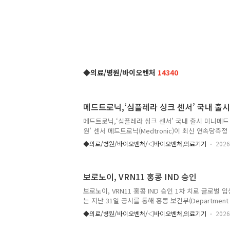
◆의료/병원/바이오벤처
14340
메드트로닉,‘심플레라 싱크 센서’ 국내 출시
메드트로닉,‘심플레라 싱크 센서’ 국내 출시 미니메드 
원’ 센서 메드트로닉(Medtronic)이 최신 연속당측
(Simplera SyncTM Sensor)’를 국내 출시한다.
◆의료/병원/바이오벤처/◁바이오벤처,의료기기
2026
인 '미니메드 780G 시스템(MiniMedTM 780G Sys
폭을 넓히는 한편, 당뇨병 환자들의 혈당 관리를 보다
대된다. 심플레라 싱크 센서는 삽입 과정을 2단계로 
보로노이, VRN11 홍콩 IND 승인
서 대비 절반 수준으로 크기를 줄여 향상된 사용 경험
신기, 충전기, 삽입기를 갖추고, 송신기 충전 및 센서
보로노이, VRN11 홍콩 IND 승인 1차 치료 글로벌 임
했지만 이제 해당 구성품과 절차를 하나의 기..
는 지난 31일 공시를 통해 홍콩 보건부(Department of 
로부터 차세대 EGFR 표적치료제 VRN11의 1b/2상 
◆의료/병원/바이오벤처/◁바이오벤처,의료기기
2026
되었다고 밝혔다. 이번 홍콩 임상에서는 EGFR 비
인 Prince of Wales Hospital의 Molly Li 교수