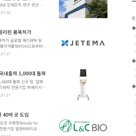
성에서 실제 ..
성남 인체조직 연구·생산 거
경허가를 획득하고, 인체유래
.07.28
ix) 기반 바이오소재 플랫폼과 인
분
uring Organization) 사업
사업을 넘어 재생의료 바이
종 필리핀 품목허가
장동력 확보에 나선다. 시
허브를 조직은행 소재지로
품목허가 글로벌 에스테틱 및
식품의약품청(FDA)으로부터
caine)' 3종
.07.27
 밝혔다. 이번 허가를 통해 제
◆
있는 기반을 확보했으며, 이
획이다. 이번에 품목허가를
내출하 1,000대 돌파
00 3종이다. 국소마취 성분인
을 줄이고 주름 개선과 얼굴
000대 돌파 신규 팁 ‘알파
◆
.
컬 에스테틱 전문기업 ㈜제이시
‘덴서티(DENSITY)’가
.07.27
 고주파(RF)기기인 덴서티는
다. 이번 성과는 출시 약 3
 성과이다. 비침습 방식의
40여 곳 도입
아지는 시장 흐름은 덴서티
 특히 덴서티의 제품 라인업
입 수화형(Ready-to-
출시한..
학 전문기업 엘앤씨바이오
erve)가 국내 주요 대학병