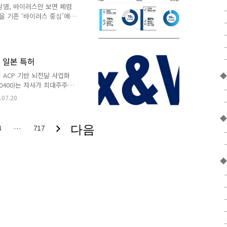
 희귀질환사업부 총괄 전무
감염, 바이러스만 보면 폐렴
분야에서 환자 중심의 다양
을 기존 ‘바이러스 중심’에
CR 기반 종합검사로 전환
ical Study, 이하 GMCS)
 ‘STAgora™(이하 스타
염 최근 3년 6개월 (42개
 일본 특허
검사를 시행한 영유아 환자 상
감염 양상이 확인됐다고 15
ACP 기반 뇌전달 사업화
0400)는 자사가 최대주주로
 치료 기술이 일본에서 특
.07.20
 ‘신규한 뇌 질환 치료제
 완료한 데 이어 일본에서도
◆
 범위를 확대하게 됐다. 현
다음
4
···
717
다. 해당 특허는 에빅스젠
CP와 약리활성 펩타이드 결
달 효율을 높이고, 이를..
◆