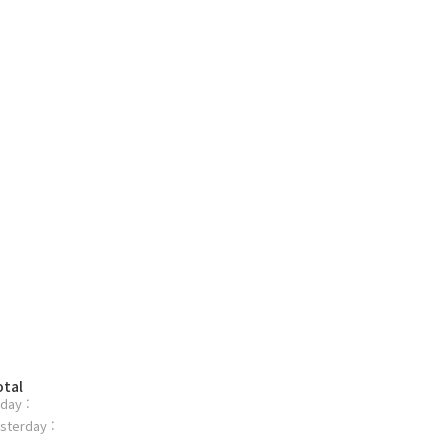
otal
day :
sterday :