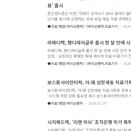
용’ 출시
늘어 수익성이 한층 강화됐으며, 영업이익률은 27.4
비중은 국내 49.2%, 해외 50.8%(유럽 29.0%, 북미.
존슨앤드존슨 비전,‘아큐브 오아시스 MAX 원데이 멀
난시를 동시에 교정하는 국내 유일 매일 착용 콘택트
전(대표 Elizabeth Lee 이정현)이 노안과 난시를 
◆의료/병원/바이오벤처/◁바이오벤처,의료기기
2026
유일 매일 착용(데일리) 콘택트렌즈 신제품 ‘아큐브 
포컬 난시용’을 출시했다고 밝혔다. 이번 신제품은 노
비자들에게 새로운 선택지를 제공하며, 국내 멀티포
라메디텍, 핸디레이글루 출시 한 달 만에 시
을 한층 가속화할 것으로 기대된다. 일반적으로 노안은
라메디텍, 핸디레이글루 출시 한 달 만에 시장 안착 
작되며, 노안을 겪는 소비자 2명 중 1명은 난시를 
입점…오프라인 판매망 확대 레이저 의료·미용기기 전문
있다. 실제로 난시는 나이가 들어감에 따라 함께 나타나
은 레이저 채혈기반 혈당 측정기 ‘핸디레이글루(HandyR
◆의료/병원/바이오벤처/◁바이오벤처,의료기기
2026
만에 온라인과 오프라인 유통망 확대와 의료현장 활용
당관리 시장에 빠르게 안착하고 있다고 29일 밝혔다
과정에서 채혈과 측정의 편의성을 높인 제품으로, 출
보스톤사이언티픽, 아.태 심방세동 치료기
대와 함께 전국 약국 유통망 진출을 본격화하고 있다.
근 문전 의료기기 전문점에도 공급을 시작해 소비자 
보스톤사이언티픽, 아.태 심방세동 치료기회와 과제 
시 초기 소비자 반응도 긍정적이다. 핸디레이글루는
·시스템 역량 강화 필요성 제시 보스톤사이언티픽은 아
에서 ..
의료진을 대상으로 실시한 설문조사를 바탕으로 심방
◆의료/병원/바이오벤처
2026.07.29
과제를 조명한 보고서 '아시아·태평양 지역의 펄스장
치료로(PFA in APAC, From Promise to Practi
다. 보고서에 따르면 아시아·태평양 지역 의료진은 펄스
시지메드텍, '리젠 허브' 조직은행 허가 획
세동 치료의 미래로 인식하고 있으나 진료 과정 전반
해 많은 환자가 여전히 새로운 치료의 혜택을 충분히
시지메드텍, '리젠 허브' 조직은행 허가 획득 hECM