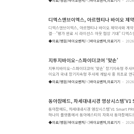
◆의료/병원/바이오벤처/◁바이오벤처,의료기기
2026
원 40여 곳에 도입되며 신경재건 분야에서 국산 치
고 있다고 밝혔다. 기존 해외 수입 제품 중심으로 형
장에서 국산 제품의 새로운 선택지를 제시하며 의료 
디엑스앤브이엑스, 아르헨티나 바이오 제약
메가너브는 신경 결손 부위 재건을 위해 사용하는 인체
ECM(Extracellular Matrix) 기반 동종신경이식재
디엑스앤브이엑스, 아르헨티나 바이오 제약사와 계약 
구강악안면외과 등 다양한 진료과에서 활용되고 있으며
결…”평가 완료 시 라이선스 아웃 협상 기대” 디엑스앤브이
는 아르헨티나 소재 바이오 제약사와 KRNA(상온 초
◆의료/병원/바이오벤처/◁바이오벤처,의료기기
2026
플랫폼) 관련 물질이전계약(MTA)을 체결했다고 23일 
한 MTA에 이어 네 번째 계약으로, 남미 기업과 체결한
업은 아르헨티나의 최상위권 바이오 제약 기업으로, 
지투지바이오–스파이더코어 ‘맞손’
현지 핵심 바이오텍 기업으로 알려졌다. 이번 MTA는
명을 공개하지 않기로 했다. 양사는 지난 6월에 미국
지투지바이오–스파이더코어 ‘맞손’ 장기지속형 주사제
오 USA(Bio International Convention)에 참석해 ..
이오가 국내 장기지속형 주사제 개발사 중 최초로 연구
공지능(AI)을 선제적으로 도입하여, 제형 및 공정 연구의 
◆의료/병원/바이오벤처/◁바이오벤처,의료기기
2026
(Speed)를 모두 획기적으로 증대시킨다. 지투지바이
스타트업 '스파이더코어'와 장기지속형 주사제 개발을 위
폼 구축 계약'을 체결했다고 21일 밝혔다. 장기지속
동아참메드, 차세대내시경 영상시스템‘V1 Sm
생하는 방대한 양의 데이터를 AI가 학습하여 최적의 
공정 분석까지 자동화하는 것이 핵심이다. 전교중 지
동아참메드, 차세대내시경 영상시스템‘V1 Smart P
속형 제형 연구 및 공정 개발에 AI를 적극 활용함으로써
하나의 플랫폼에서 동아에스티의 자회사 동아참메드(
세대 내시경 영상시스템 ‘V1 Smart PRO’와 전용 
◆의료/병원/바이오벤처/◁바이오벤처,의료기기
2026
F7’을 출시했다고 21일 밝혔다. V1 Smart PRO는 경
연성내시경(Flexible Video Scope)을 하나의 