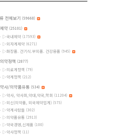
류 전체보기
(59668)
◆제약
(25101)
▷국내제약
(17593)
▷외자계제약
(6271)
▷화장품. 건기식.부외품. 건강용품
(945)
의약정책
(2877)
▷의료계정책
(79)
▷약계정책
(212)
약사/의약품유통
(534)
▷약사, 약사회,약대,약국,학회
(11204)
▷외신(의약품, 외국제약업계)
(575)
▷약계사람들
(302)
▷의약품유통
(2913)
▷약국경영,신제품
(100)
▷약사정책
(11)