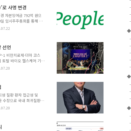
자인을 적용해 사용자 편의
)’로 사명 변경
내시경 시야를 밝고 균일하
se Reduction) 기술과
변경 자본잉여금 792억 원으
20일 임시주주총회를 통해 사
I 인프라를 중심으로 한 신성
.07.22
◆
된 임시주주총회에서 ▲사명
금 보전 등의 안건이 원안대
meX AI)’는 AI 시대 핵
약 선언
라 역량을 상징한다. 회사는
육성하는 한편, 기존 바이오
P-1 비만치료제·더마 코스
획이..
로벌 토탈 바이오 헬스케어 기
징(Well-aging)과 롱제
.07.20
했다. 제테마는 지난 16일
◆
포식을 개최하고, 기존 메디
 성장 잠재력이 높은 바이
임
제시했다. 비전 선포식에서
 넘어 토탈 바이오 헬스케어
치성 질환 환자 접근성 및
력 사업인 히알루론..
운 수장으로 국내 희귀질환
al Manager)를 선임하
◆
.07.20
이오젠코리아의 경영 전반을
아의 국내 사업 전략 수립,
화, 환자 중심 경영에 박차
시
계에서 희귀·난치성 질환 포