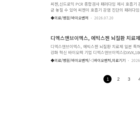
트폴리오를 이끌어 온 전문가다. 한국아스트라제네카
씨젠,신드로믹 PCR 종합검사 패러다임 제시 호흡기 
를 역임하며 미충족 수요가 높은 극희귀질환 치료제 
균 놓칠 수 있어 씨젠이 호흡기 감염 진단의 패러다임
한 프로그..
서 바이러스와 폐렴균을 동시에 확인하는 신드로믹 P
◆의료/병원/바이오벤처
2026.07.20
해야 한다며 글로벌 백만 임상연구(Global Million Clin
의 본격적인 출범을 선언했다. 씨젠의 통계 분석 플랫폼인
고라)’를 활용해 약 26만건의 0~5세 영유아 호흡기 감
디엑스앤브이엑스, 에빅스젠 뇌질환 치료제
월) PCR 검사 데이터를 분석한 결과, 호흡기 PCR 
당수에서 바이러스와 폐렴균이 동시에 존재하는 동시
디엑스앤브이엑스, 에빅스젠 뇌질환 치료제 일본 특허 
일 밝혔다. 이번 분석 결과, 바이러스 패널검사..
강화 혁신 바이오텍 기업 디엑스앤브이엑스(DXVX,18
있는 바이오기업 에빅스젠의 ACP 플랫폼 기반 뇌질환
◆의료/병원/바이오벤처/◁바이오벤처,의료기기
2026
허 등록됐다고 16일 밝혔다. 이번 특허의 발명 명칭은
및 이의 용도’다. 에빅스젠은 앞서 국내 특허 등록을
권리를 확보하며 주요 해외 시장에서 지식재산권 보호
1
2
3
재 다른 주요 국가에서도 관련 특허 심사가 진행 중이
이 자체 개발한 세포투과 펩타이드(CPP) 플랫폼인 A
합체를 활용해 혈액뇌장벽(BBB) 투과율과 뇌 조직 전