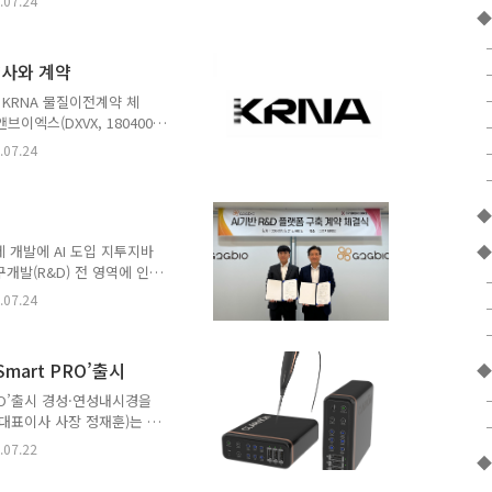
.07.24
료재료의 적용 범위를 확대하
◆
성돼 온 동종신경이식재 시
현장의 관심을 받고 있다.
사와 계약
조직 유래 Nerve
다. 현재 정형외과, 성형외과,
KRNA 물질이전계약 체
 디지털신경, 정..
엑스(DXVX, 180400)
장기 보관 핵산 안정화 기술
.07.24
밝혔다. 이는 지난 6월 체결
 첫 사례다. 계약 대상 기
백신 전문 개발 및 제조사로
◆
 비밀유지계약에 따라 회사
 샌디에고에서 진행된 바이
 개발에 AI 도입 지투지바
◆
개발(R&D) 전 영역에 인
양(Quantity)과 속도
.07.24
오는 의료·바이오 AI 혁신
한 'AI 기반 R&D 플랫
형 미립구 개발 과정에서 발
art PRO’출시
◆
제형 조합을 찾고, 까다로운
투지바이오 사장은 "장기지
RO’출시 경성·연성내시경을
 개발 속도는 ..
대표이사 사장 정재훈)는 차
연성비디오내시경 ‘FHD-
.07.22
◆
성내시경(Rigid Scope)과
플랫폼에서 사용할 수 있는 내시