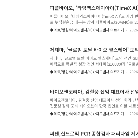
경 영상시스템이다. 인체공학적 좌우 대칭형 핸들 디
피플바이오, ‘타임엑스에이아이(TimeX AI
성을 높였다. 또한 듀얼 광섬유 조명 구조를 적용해 
게 확보했으며, 영상 노이즈를 줄이는 DNR(Digital Noi
피플바이오, ‘타임엑스에이아이(TimeX AI)’로 사명 
열을 효과적으로 배출하는 구조를 적용해..
로 누적결손금 대부분 상계 피플바이오(304840)는 
명을 ‘타임엑스에이아이(TimeX AI)’로 변경하고, A
◆의료/병원/바이오벤처/◁바이오벤처,의료기기
2026
장 사업 확대에 나선다고 밝혔다. 회사는 이날 개최
변경 ▲2대 1 액면병합 ▲자본잉여금을 활용한 결손
로 가결됐다고 설명했다. 새 사명인 ‘타임엑스에이아이(Ti
제테마, ‘글로벌 토탈 바이오 헬스케어’ 도
심 경쟁력으로 꼽히는 신속한 데이터 처리와 AI 인프
AI 데이터센터와 반도체 분야를 미래 성장 동력으로 
제테마, ‘글로벌 토탈 바이오 헬스케어’ 도약 선언 GL
사업과의 균형 있는 사업 포트폴리오를 구축해 나갈 계
메틱으로 폭발적 성장 견인 제테마(216080)가 ‘글
업’으로의 도약을 선언하며, 글로벌 메가 트렌드인 웰에이
◆의료/병원/바이오벤처/◁바이오벤처,의료기기
2026
비티(Longevity)를 아우르는 미래 성장 전략을 발표
판교 R&D센터에서 임직원이 참석한 가운데 비전 선
컬 에스테틱 사업의 초격차 경쟁력을 유지하는 동시에
바이오젠코리아, 김철웅 신임 대표이사 선
오 신사업으로 포트폴리오를 확장하겠다는 청사진을 
제테마는 기존 사업의 틀을 깨고 '메디컬 에스테틱을
바이오젠코리아, 김철웅 신임 대표이사 선임 희귀·난
기업으로의 도약'이라는 새로운 비전을 공식화했다. 주
전문성 강화 포석 바이오젠이 한국 법인을 이끌 새로
시장의 독보적인 전문가인 김철웅 신임 대표이사(Gener
◆의료/병원/바이오벤처/◁바이오벤처,의료기기
2026
며, 국내 환자 접근성 및 전문성 강화에 나섰다. 바
총괄하게 될 김철웅 신임 대표는 앞으로 바이오젠코리
조직 역량 강화, 신경과학 및 희귀질환 포트폴리오 강
씨젠,신드로믹 PCR 종합검사 패러다임 제
를 가할 계획이다. 김 대표는 국내외 제약·바이오 업