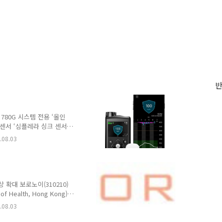
780G 시스템 전용 ‘올인
정 센서 ‘심플레라 싱크 센서
 자사 자동 인슐린 주입 시스템
.08.03
tem)' 사용자들의 센서 선택
 용이하게 도울 것으로 기
줄이고 기존 메드트로닉 센
을 제공한다. 과거에는 송
 결합 과정을 별도로 거쳐야
상 확대 보로노이(310210)
Health, Hong Kong)
임상시험 계획(IND)이 승인
.08.03
소세포폐암의 세계적인 권위자
가 주도한다. 현재 VRN11은 기