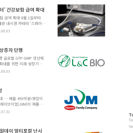
 임상에서 뛰어난 효능과 내
터’ 건강보험 급여 확대
능성을 보여주고 있다. 특히
 경우, 치료 옵션이 부재
험 급여 확대 8월 1일부터
췌관 내시경 카테터 ‘스파이
ization System)’가 보건복
.08.03
 적용된다고 밝혔다. 이에
져 고난도 담관 및 췌관 질
치료에 대한 접근성이 개선될
무상증자 단행
 내시경적 역행성 담췌관 조
의 진단 검사 ▲1차 시술로
 글로벌 GTP·GMP 생산체
 확대를 위한 미래 성장기지
 글로벌 스마트 팩토리를 구축
.08.03
확보하기 위해 주주배정 유
자금 부족이나 재무적 어려움
외 수요 증가에 따라 글로벌
성
하기 위한 성장투자라는 설
었으나, 최근 폐기되던 인체
대 … 매출 493억원•영업이
령이 개정되면서 국내 투자
 제이브이엠(JVM)이 제품
최대 분기 매출을 달성하며
.07.31
방
T
 계열사 제이브이엠(대표이
To
문
기준 매출 493억원, 영업이익
자
Ye
고 30일 공시했다. 전년 동
 원데이 멀티포컬 난시
수
적을달성했다. 영업이익은24%