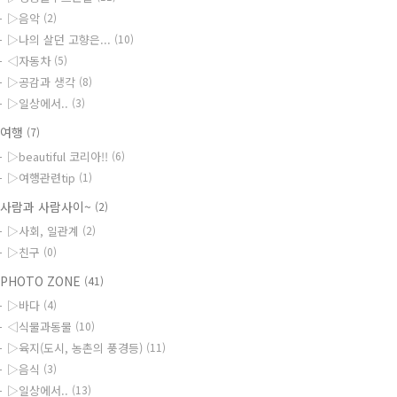
▷음악
(2)
▷나의 살던 고향은...
(10)
◁자동차
(5)
▷공감과 생각
(8)
▷일상에서..
(3)
◆여행
(7)
▷beautiful 코리아!!
(6)
▷여행관련tip
(1)
사람과 사람사이~
(2)
▷사회, 일관계
(2)
▷친구
(0)
PHOTO ZONE
(41)
▷바다
(4)
◁식물과동물
(10)
▷육지(도시, 농촌의 풍경등)
(11)
▷음식
(3)
▷일상에서..
(13)