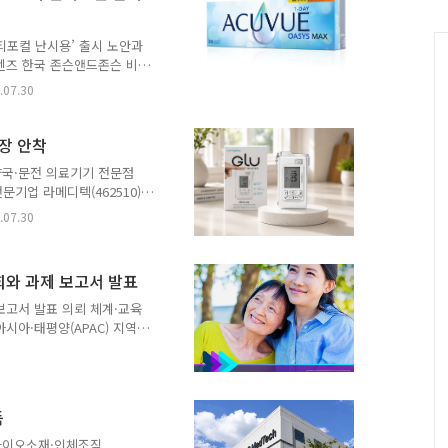
%를 기록했다. 지역별 매출
.
티포컬 난시용’ 출시 노안과
렌즈 한국 존슨앤드존슨 비
동시에 교정할 수 있는 국내
.07.30
오아시스 MAX 원데이 멀티
안과 난시를 함께 겪는 소
컬 콘택트렌즈 시장의 성장
장 안착
 40대 이후 본격적으로 시
약국·문전 의료기기 전문점
함께 경험하는 것으로 알려져
기업 라메디텍(462510)
는 대표적인 시력 문제 ..
ay Glu)’가 출시 한 달
.07.30
 사례를 확보하며 국내 혈
. 핸디레이글루는 혈당 관리
시 이후 온라인 판매채널 확
회와 과제 보고서 발표
 최근에는 종로 및 병원 인
접근성을 강화하고 있다. 출
보고서 발표 의뢰 체계·교육
 크라우드펀딩 플랫폼 와디즈
시아·태평양(APAC) 지역
세동 치료의 새로운 기회와
 절제술, 가능성에서 실제
ce)'를 공개했다고 28일 밝혔
장 절제술(PFA)을 심방
득
에 존재하는 여러 격차로 인
 받지 못하고 있는 것으로
 바이오소재·인체조직