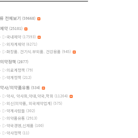
류 전체보기
(59668)
◆제약
(25101)
▷국내제약
(17593)
▷외자계제약
(6271)
▷화장품. 건기식.부외품. 건강용품
(945)
의약정책
(2877)
▷의료계정책
(79)
▷약계정책
(212)
약사/의약품유통
(534)
▷약사, 약사회,약대,약국,학회
(11204)
▷외신(의약품, 외국제약업계)
(575)
▷약계사람들
(302)
▷의약품유통
(2913)
▷약국경영,신제품
(100)
▷약사정책
(11)