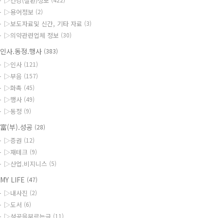
▷건강(질환)정보
▷용어정보
(2)
▷보도자료및 신간, 기타 자료
(3)
▷의약관련업체 정보
(30)
인사.동정.행사
(383)
▷인사
(121)
▷부음
(157)
▷화촉
(45)
▷행사
(49)
▷동정
(9)
富(부).성공
(28)
▷증권
(12)
▷재테크
(9)
▷산업.비지니스
(5)
MY LIFE
(47)
▷내사진
(2)
▷도서
(6)
▷성공을부르는글
(11)