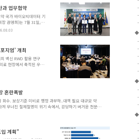
 저혈소판증 치료제 전문의약
단과 업무협약
 촉진해 혈소판 수를 늘리
증 ▲중증 재생불량성 빈혈
약 국가 바이오빅데이터 기
계가 혈소판을 공격해 혈소
 권영희)는 7월 31일,
동발전을 위한 업무협약을
6.08.03
◆
업의 확산과 국민 인식 제
용, 정밀약료 발전을 위한
바이오빅데이터구축사업은 보
심포지엄’ 개최
 등 4개 부처가 공동 추
규모의 바이오빅데이터 구축을
최 백신 RWD 활용 연구
 미래 보건의료 연구개발의
 의료 현장에서 축적된 우수
를 전국 의료진과 공유하며 자체
K바이오사이언스는 지난 7
◆
텔에서 의료진 대상 학술 행
ium)'을 개최했다고 밝혔다.
장 혼란폭발
진백신 ‘스카이조스터’,
 결과와 실제 진료 현장에서
 회수. 보상기준 미비로 행정 과부하..대책 필요 대규모 약
소아..
마저 무너진 절체절명의 위기 속에서, 감당하기 버거운 천문
폭발 직전 갈등이 극에 달하고 있다. 가뜩이나 지속되는 약가
◆
내며 생존 자체를 위협받고 있는 도매업계는, 약가 인하에 수
 정산 등 복잡하고 방대한 실무 행정 절차까지 전적으로 떠맡아
느 정도 감내할 수 있겠지만, 지속되는 마진인하에 적자를 감
도입 계획”
..