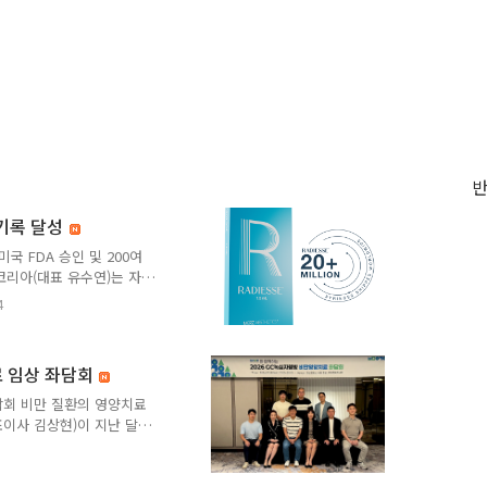
 기록 달성
미국 FDA 승인 및 200여
코리아(대표 유수연)는 자사
adiesse®)’의 전 세계
4
 레디어스는 2004년 유럽
년 국내 식품의약품안전처 허가
되고 있는 대표적인 에스테틱
 임상 좌담회
장에서 폭넓게 사용되어 왔으
학술 데이터를 보유하고 있
담회 비만 질환의 영양치료
..
표이사 김상현)이 지난 달
장에서 영양치료의 최적 활용
 3일 밝혔다. 이번 행사
 조건을 충족시키고자 마련됐