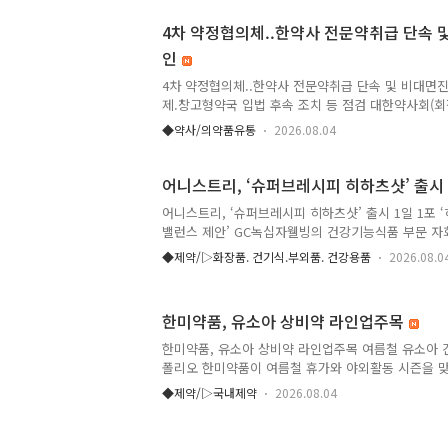
다. 실제 임상에서 활용되는 다양한 영양치료 경험을
4차 약정협의체..한약사 전문약취급 단속 
사례를 논의하는 데 중점을 두었다. 좌담회는 대한
인
이 좌장을 맡아 진행했다. 연자로는 대한비만연구의학
욱 학술이사, 전승엽 총무이사가 나섰으며, 안영찬 수
4차 약정협의체..한약사 전문약취급 단속 및 비대면진
김재한 부회장이 패..
제.창고형약국 입법 후속 조치 등 점검 대한약사회(
제4차 약정협의체를 개최하고, 한약사 개설 약국의 
◆약사/의약품유통
2026.08.04
한 보건의료 현안의 후속 조치 점검에 나섰다. 대한약
지부와 제4차 약정협의체를 열고, 한약사 문제 및 창
등 주요 현안에 대한 추진 경과를 점검했다. 이날 
어니스트리, ‘슈퍼브레시피 히하츠샷’ 출시
회장, 이광민·박춘배 부회장, 유성호 대외협력본부장,
어니스트리, ‘슈퍼브레시피 히하츠샷’ 출시 1일 1포 
보현 정책이사 등이 참석했으며, 보건복지부에서는 
밸런스 제안’ GC녹십자웰빙의 건강기능식품 부문 자
철 약무정책과장 등이 자리를 함께했다. 이날 양측은
정인, 김상현)가 ‘히하츠(자바후추)’를 핵심 성분으로
어지는 전문의약..
◆제약/▷화장품. 건기식.부외품. 건강용품
2026.08.0
하츠샷’을 새롭게 출시한다고 3일 밝혔다. ‘히하츠’는
디 컨디션을 위해 널리 사용되어 온 검증된 원료다. 
서 건강한 라이프스타일을 유지하는 핵심 성분으로 꾸
한미약품, 유소아 상비약 라인업주목
신제품은 이러한 히하츠의 원료적 특성을 살려, 오래 
습관으로 인해 다리 라인 관리가 필요한 현대인들을 
한미약품, 유소아 상비약 라인업주목 여름철 유소아 
시피 히하츠샷’은 순환부터 밸런스까지 체계적으로 
폴리오 한미약품이 여름철 휴가와 야외활동 시즌을 
다. ..
설사와 발열 증상에 대비할 수 있는 연령·상황별 유
◆제약/▷국내제약
2026.08.04
받고 있다. 최근 지사제 성분 변경 등으로 소아용 의
의 중요성이 커진 가운데, 한미약품은 다양한 일반의약
해 보호자들에게 넓은 선택지를 제공하고 있다. 지사제