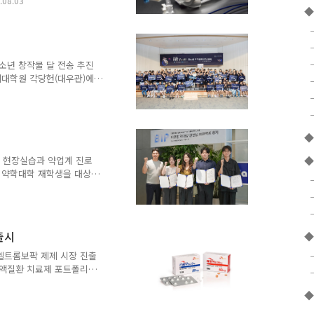
.08.03
 적용된다고 밝혔다. 이에
◆
져 고난도 담관 및 췌관 질
치료에 대한 접근성이 개선될
 내시경적 역행성 담췌관 조
의 진단 검사 ▲1차 시술로
 청소년 창작물 달 전송 추진
제대학원 각당헌(대우관)에서
' 결선대회를 성황리에 마쳤다고 3
 '아이들의 꿈을 우주로'라
소년 우주의학 경진대회다.
학생을 대상으로 하며,
◆
지원했다. 올해 대회는 '달에
참가 학생들은 지구를 넘어
국 현장실습과 약업계 진로
◆
국 약학대학 재학생을 대상으
pharm Internship
인턴십은 6월 29일부터 7월
참여했다. 참가자들은 매주 약
직접 경험하고, 현직 약사
출시
◆
장실습과 함께 주간회의와 실
 공유하고, 약국 운영 과
 엘트롬보팍 제제 시장 진출
도록 했다...
 혈액질환 치료제 포트폴리
5월 식품의약품안전처로부터
◆
 국내 공급을 본격화한다고 3
액은 각각 28,398원,