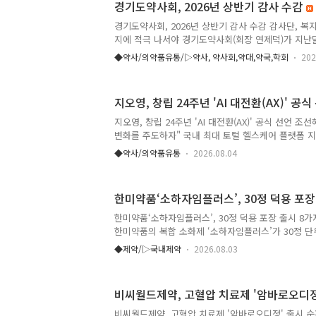
경기도약사회, 2026년 상반기 감사 수감
부터 씹어 먹을 수 있는 국내 최초 4중 복합 지사제 '
가능한 '로페시콘츄정'을 갖추고 있어 연령대에 맞춰 선
경기도약사회, 2026년 상반기 감사 수감 감사단, 복
진통제 영역에서는 아세트아미노펜 성분의 '써스펜'
지에 적극 나서야 경기도약사회(회장 연제덕)가 지난달
의 '맥시..
년도 상반기 감사를 수감했다. 지부 박영달·김범석·
◆약사/의약품유통/▷약사, 약사회,약대,약국,학회
202
회무 및 위원회별 사업 추진 현황을 비롯하여 회계 
며, 사안별로 집행부와 질의응답을 통해 그동안 추진
등에 대한 다양한 의견을 나눴다. 이날 감사단은 “최
지오영, 창립 24주년 'AI 대전환(AX)' 공식
부로 체감하고 있다”며 “제34대 집행부의 임기가 반
보호와 약권 신장을 위해 핵심 현안 해결에 더욱 힘써
지오영, 창립 24주년 'AI 대전환(AX)' 공식 선언 조
이어 7. 16 보건복지부가 대통령 업무보고를 통해 밝
변화를 주도하자" 국내 최대 토털 헬스케어 플랫폼 지
대..
아 전사적인 인공지능 전환, 즉 AX(AI Transforma
◆약사/의약품유통
2026.08.04
국 의약품 유통 역사 재창조를 위한 대대적인 혁신에
은 최근 서울 서대문구 연희동 본사에서 조선혜 회장
한 가운데 창립 24주년 기념식을 개최했다. 이날 조
한미약품‘소하자임플러스’, 30정 덕용 포장
지난해 창사 이래 최초로 연결 기준 매출 5조 원의 벽
사업 부문이 고르게 성장하며 외형과 이익을 동시에 
한미약품‘소하자임플러스’, 30정 덕용 포장 출시 8가
직원들의 노고에 깊은 감사의 뜻을 전했다. 이어 전 세
한미약품의 복합 소화제 ‘소하자임플러스’가 30정 
소하자임플러스정은 소화를 돕는 8가지 성분을 함유한
◆제약/▷국내제약
2026.08.03
화 관련 증상에 폭넓게 대응할 수 있도록 설계된 일
식습관과 잦은 외식 등으로 소화불량과 더부룩함, 체함
소하는 소비자가 늘면서, 상황에 맞는 소화제에 대한
비씨월드제약, 고혈압 치료제 '암바로오디정
다. 이 같은 수요를 반영해 한미약품은 소비자의 복용
을 바탕으로 30정 제품을 새롭게 선보였다. 일시적
비씨월드제약, 고혈압 치료제 '암바로오디정' 출시 