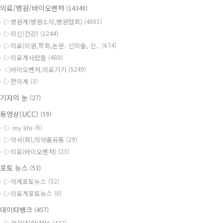
의료/병원/바이오벤처
(14340)
▷병원계(병원소식,병원협회)
(4801)
▷외신(건강)
(1244)
▷의료(의원,학회,논문. 신의술, 신..
(674)
▷의료계사람들
(480)
◁바이오벤처,의료기기
(5249)
▷한의계
(3)
기자의 눈
(27)
동영상(UCC)
(59)
▷ my life
(6)
▷약사(회),의약품유통
(29)
▷의료(바이오벤처)
(23)
포토 뉴스
(53)
▷약계포토뉴스
(52)
▷의료계포토뉴스
(0)
데이타뱅크
(457)
(422)