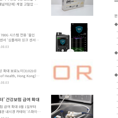
비자나가정상비약으로 구비하려
채널차단제) 계열 고혈압 치
 밝혔다. 암바로오디정은 고
붕해정 제제로, ‘암바로오디
분
로 출시한다. 비씨월드제약은
분의 ‘수바로오디정’을 공
씨월드제약 구강붕해정 시리
를 확대하고 경쟁력을 강화하
780G 시스템 전용 ‘올인
 관리와 약물 복용이 필요
정 센서 ‘심플레라 싱크 센서
 자사 자동 인슐린 주입 시스템
.08.03
tem)' 사용자들의 센서 선택
◆
 용이하게 도울 것으로 기
줄이고 기존 메드트로닉 센
을 제공한다. 과거에는 송
 결합 과정을 별도로 거쳐야
상 확대 보로노이(310210)
◆
Health, Hong Kong)
임상시험 계획(IND)이 승인
.08.03
소세포폐암의 세계적인 권위자
가 주도한다. 현재 VRN11은 기
 임상에서 뛰어난 효능과 내
터’ 건강보험 급여 확대
능성을 보여주고 있다. 특히
 경우, 치료 옵션이 부재
험 급여 확대 8월 1일부터
췌관 내시경 카테터 ‘스파이
ization System)’가 보건복