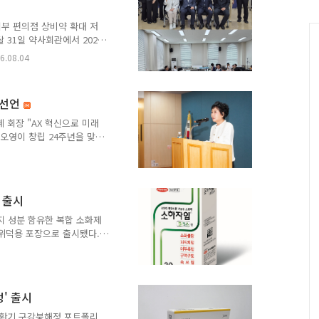
설멈츄정'과 6세 이상 복용
택할 수 있다. 또한, 해열
지부 편의점 상비약 확대 저
 시리즈와 덱시부프로펜 성분
 31일 약사회관에서 2026
안화영 감사는 상반기 주요
6.08.04
전반에 대한 감사를 진행했으
했던 사업 성과와 개선방안
근 약사 직능이 위기임을 피
 선언
환점을 지난 만큼 회원 권익
주기 바란다”고 당부했다.
선혜 회장 "AX 혁신으로 미래
힌 편의점 상비약 품목수 확
오영이 창립 24주년을 맞
tion)를 공식 선언하고 대한민
 돌입한다고 밝혔다. 지오영
을 비롯한 임직원들이 참석
선혜 회장은 기념사를 통해
 출시
을 돌파했다고 밝혔다. 전
키워낸 값진 결실이라며 임
지 성분 함유한 복합 소화제
계가 인..
단위덕용 포장으로 출시됐다.
 복합 소화제로, 다양한 소
반의약품이다. 최근 불규칙한
 등 소화 관련 불편을 호
 수요도 함께 증가하고 있
' 출시
 패턴과 약국 현장의 의견
인 과식이나 단발성 소화불량
순환기 구강붕해정 포트폴리