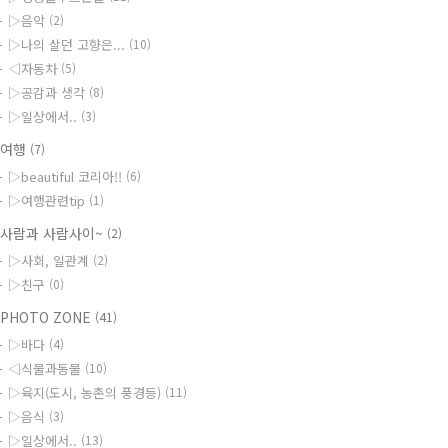
▷음악
(2)
▷나의 살던 고향은...
(10)
◁자동차
(5)
▷공감과 생각
(8)
▷일상에서..
(3)
◆여행
(7)
▷beautiful 코리아!!
(6)
▷여행관련tip
(1)
사람과 사람사이~
(2)
▷사회, 일관계
(2)
▷친구
(0)
PHOTO ZONE
(41)
▷바다
(4)
◁식물과동물
(10)
▷육지(도시, 농촌의 풍경등)
(11)
▷음식
(3)
▷일상에서..
(13)