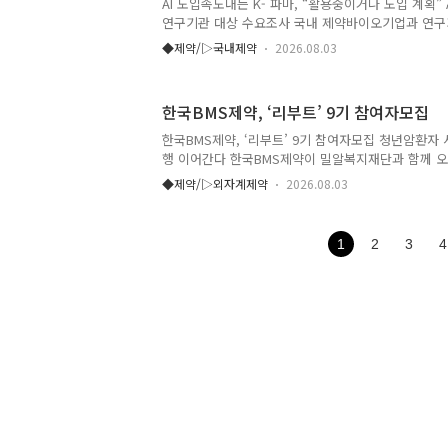
AI 도입속도내는 K- 파마, “활용중이거나 도입 계획” 
연구기관 대상 수요조사 국내 제약바이오기업과 연구기
약개발의 필수 핵심 역량으로 인식하고, 현장 도입과
◆제약/▷국내제약
2026.08.03
것으로 나타났다 한국제약바이오협회 AI신약연구원은
중심으로 국내 제약바이오기업, AI 전문기업, 학계 및
전문가 55명을 대상으로 실시한 표본 수요조사 결과를
한국BMS제약, ‘리부트’ 9기 참여자모집
는 산업계의 AI 활용 현황과 인식, 교육 수요를 파악
과에 따르면, 전체 응답자 55명 중 절반에 가까운 26
한국BMS제약, ‘리부트’ 9기 참여자모집 청년암환자 
활용하고 있다고 답했다. 활용 방식으로는 내부 직접 활
행 이어간다 한국BMS제약이 밀알복지재단과 함께 오는
지 청년 암환자의 사회 복귀와 자립을 지원하는 사회공헌
◆제약/▷외자계제약
2026.08.03
제9기 참여자를 모집한다. 최근 20년간 20~39세 암
돌며 학업과 취업 등 삶의 전환기에 암을 경험하는 
이에 따라 치료 이후의 삶까지 고려한 맞춤형 지원의
1
2
3
4
리부트는 암 치료를 마친 청년들이 학업과 진로를 다
하게 복귀할 수 있도록 취업·교육 및 문화·정서 활동
히 한국BMS제약 임직원들의 자발적 기부금에 회사의 