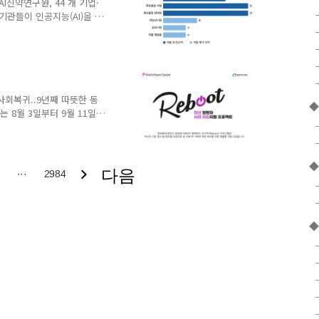
AI신약연구원, 44 개 기업·
관들이 인공지능(AI)을 신
 활용에 속도를 내고 있는
 AI 신약개발전문위원회를
 연구기관 등 44개 기관의
 31일 발표했다. 이번 조사
하기 위해 진행됐다. 조사 결
명이 현재 신약개발에 AI를
사회복귀..9년째 따뜻한 동
용이 10명..
 8월 3일부터 9월 11일까
활동 ‘리부트(Reboot)’
 발생률이 전체 증가율을 웃
청년들이 늘어나는 추세다.
◆
 필요성이 커지는 가운데,
다음
···
2984
시 설계하고 일상으로 안전
을 종합적으로 지원한다. 특
매칭 기부금이 더해져 ..
◆