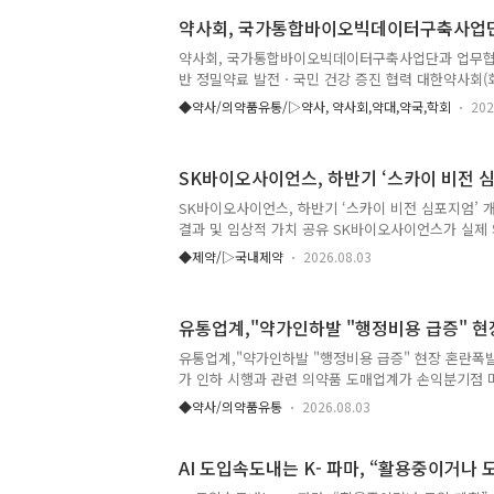
55,188원이다. 레볼팍은 엘트롬보팍올라민 성분의
약사회, 국가통합바이오빅데이터구축사업
품이다. 엘트롬보팍올라민은 골수에서 혈소판 생성을
는 기전을 지닌 성분으로 ▲만성 면역성 혈소판감소
약사회, 국가통합바이오빅데이터구축사업단과 업무협
치료 등에 사용된다. 면역성 혈소판감소증은 면역체
반 정밀약료 발전ㆍ국민 건강 증진 협력 대한약사회(회장
판 수가 감소하고..
국가통합바이오빅데이터구축사업단과 상생협력 및 공
◆약사/의약품유통/▷약사, 약사회,약대,약국,학회
202
체결했다. 이번 협약은 국가통합바이오빅데이터구축사
고, 바이오빅데이터와 의약품 관련 데이터의 연계 활
공동연구 협력 등을 주요 내용으로 한다. 국가통합
SK바이오사이언스, 하반기 ‘스카이 비전 
건복지부, 과학기술정보통신부, 산업통상부, 질병관리청
진하는 범부처 사업으로, 2032년까지 100만 명 
SK바이오사이언스, 하반기 ‘스카이 비전 심포지엄’ 개
목표로 하고 있다. 이를 통해 신약개발, 정밀의료 등
결과 및 임상적 가치 공유 SK바이오사이언스가 실제
핵심 기반을 마련하는 사업이다..
한 실제임상근거(Real-World Evidence, RWE)
◆제약/▷국내제약
2026.08.03
개발 백신들의 임상적 가치를 다시 한번 조명했다. S
월 14일 수원 라마다호텔과 28일 부산 서면 롯데호
사인 '스카이 비전 심포지엄(SKY VISION Sympos
유통업계,"약가인하발 "행정비용 급증" 현
이번 심포지엄에선 독감백신 ‘스카이셀플루’와 대상포
RSV 예방항체의약품 ‘베이포투스’의 최신 임상 연구
유통업계,"약가인하발 "행정비용 급증" 현장 혼란폭발
축적된 RWE가 소개됐다. 14일 수원 심포지엄은 전국 
가 인하 시행과 관련 의약품 도매업계가 손익분기점 
학적인 행정적 부담까지 홀로 떠안게 되면서 현장의 
◆약사/의약품유통
2026.08.03
인하 정책의 직격탄을 맞아 유통 마진이 바닥을 드러
반되는 수많은 의약품 회수, 검수, 재고 조사, 차액
야 하는 사면초가에 직면했다. 마진이 충분하다면 어
AI 도입속도내는 K- 파마, “활용중이거나 
수하며 사실상 자원봉사를 하듯 약을 공급해야 하는 기