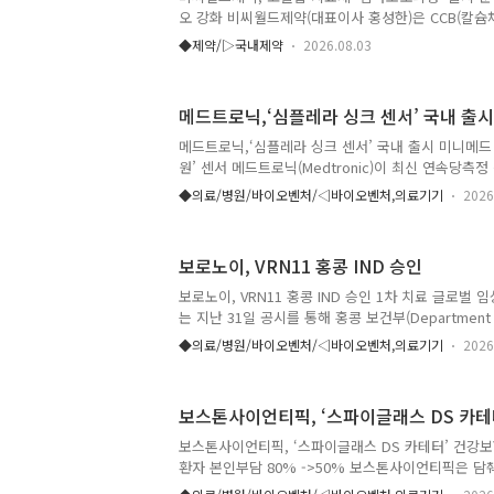
에는 기존 10정 제품을, 소화불량이 반복되는 소
오 강화 비씨월드제약(대표이사 홍성한)은 CCB(칼슘
는 소비자에게는..
료제 ‘암바로오디정’을 이달 1일부터 출시했다고 3일
◆제약/▷국내제약
2026.08.03
혈압 치료에 사용되는 암로디핀베실산염 성분의 구강
정 5mg’와 ‘암바로오디정 10mg’ 두 가지 함량으
텔미사르탄 성분의 ‘텔바로오디정’과 로수바스타틴 성
메드트로닉,‘심플레라 싱크 센서’ 국내 출시
급하고 있다. 이번에 출시되는 ‘암바로오디정’은 비
즈 중 세 번째 시리즈로, 순환기 제품군 포트폴리오
메드트로닉,‘심플레라 싱크 센서’ 국내 출시 미니메드 
게 되었다는 점에서 큰 의미가 있다. 고혈압은 장기간
원’ 센서 메드트로닉(Medtronic)이 최신 연속당측
한 대표적인 만성..
(Simplera SyncTM Sensor)’를 국내 출시한다.
◆의료/병원/바이오벤처/◁바이오벤처,의료기기
2026
인 '미니메드 780G 시스템(MiniMedTM 780G Sys
폭을 넓히는 한편, 당뇨병 환자들의 혈당 관리를 보다
대된다. 심플레라 싱크 센서는 삽입 과정을 2단계로 
보로노이, VRN11 홍콩 IND 승인
서 대비 절반 수준으로 크기를 줄여 향상된 사용 경험
신기, 충전기, 삽입기를 갖추고, 송신기 충전 및 센서
보로노이, VRN11 홍콩 IND 승인 1차 치료 글로벌 임
했지만 이제 해당 구성품과 절차를 하나의 기..
는 지난 31일 공시를 통해 홍콩 보건부(Department of 
로부터 차세대 EGFR 표적치료제 VRN11의 1b/2상 
◆의료/병원/바이오벤처/◁바이오벤처,의료기기
2026
되었다고 밝혔다. 이번 홍콩 임상에서는 EGFR 비
인 Prince of Wales Hospital의 Molly Li 교수
존 치료 이후에도 질병이 진행된 환자를 대상으로 한
보스톤사이언티픽, ‘스파이글래스 DS 카테
약성을 확인하며, 차세대 EGFR 표적치료제로서의 가
타그리소를 비롯한 3세대 치료제 이후 뇌전이가 발생한
보스톤사이언티픽, ‘스파이글래스 DS 카테터’ 건강보
함에 따라 미충족 의료수..
환자 본인부담 80% ->50% 보스톤사이언티픽은 담
글래스 DS 카테터(SpyGlass™ DS II Direct Visual