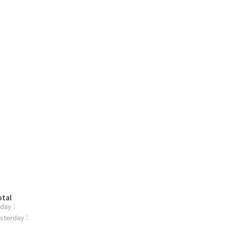
otal
day :
sterday :