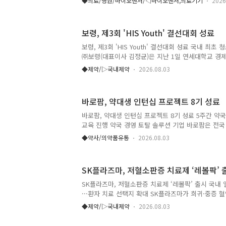
◆의료/병원/바이오벤처/◁바이오벤처,의료기기
2026
지부 고시에 따라 8월 1일부터 건강보험 급여가 확대
따라 환자 본인부담률이 기존 80%에서 50%로 낮아
환 환자의 경제적 부담이 완화되고 필요한 진단 및 
보령, 제3회 'HIS Youth' 결선대회 성료
것으로 기대된다. 급여 적용 대상은 동일하다. ▲1차
영술(ERCP)만으로 확진이 어려운 담도 및 췌장 병변
보령, 제3회 'HIS Youth' 결선대회 성료 국내 최초
제거되지 않는 담석 및 췌석 제거 ▲담관 ..
㈜보령(대표이사 김정균)은 지난 1일 연세대학교 경
'제3회 Humans In Space Youth(HIS Youth)
◆제약/▷국내제약
2026.08.03
일 밝혔다. HIS Youth는 보령과 한국과학창의재단이
는 슬로건 아래 2024년부터 공동 개최하고 있는 청
올해로 세 번째를 맞은 이번 대회는 전국 초·중·고등
바로팜, 약대생 인턴십 프로젝트 8기 성료
2026년 대회에는 약 1,700명의 학생과 지도교사가 
서 인류의 건강 문제를 해결한다'를 주제로 열렸다. 
바로팜, 약대생 인턴십 프로젝트 8기 성료 5주간 약
달에서의 인류의 생활을 전제로, 건강과 생명..
교육 진행 약국 경영 토탈 솔루션 기업 바로팜은 전
로 운영한 ‘바로팜 약대생 인턴십 프로젝트 8기(BIP, Baro
◆약사/의약품유통
2026.08.03
Project)’를 성공적으로 마무리했다고 밝혔다. 이번 
31일까지 5주간 진행됐으며, 선발된 약대생 4명이 
국 현장실습을 통해 약국의 업무 흐름과 운영 환경을 
SK플라즈마, 저혈소판증 치료제 ‘레볼팍’ 
들과 소통하며 약국 현장에 대한 이해를 높였다. 현
습 평가를 진행해 참가자들이 현장에서 보고 느낀 점을
SK플라즈마, 저혈소판증 치료제 ‘레볼팍’ 출시 국내
정에서 발견한 과제와 개선 아이디어를 구체화할 수 있
···환자 치료 선택지 확대 SK플라즈마가 희귀·중증
오를 확대했다. SK플라즈마(대표 김승주)는 지난 
◆제약/▷국내제약
2026.08.03
품목허가를 획득한 ‘레볼팍정 25mg·50mg’에 대한
일 밝혔다. 이달 1일부터 적용되는 건강보험 급여 상한금