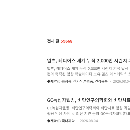
전체 글
59668
멀츠, 레디어스 세계 누적 2,000만 시린지
멀츠, 레디어스 세계 누적 2,000만 시린지 기록 달성 
편의 축적된 임상·학술데이터 보유 멀츠 에스테틱스 
의 CaHA(칼슘 하이드록실아파타이트) 제제 ‘레디어스(R
◆제약/▷화장품. 건기식.부외품. 건강용품
2026.08.0
누적 사용량이 2,000만 시린지를 돌파했다고 밝혔다.
CE 인증과 2006년 미국 FDA 승인에 이어 2010
를 획득하며, 현재 전 세계 85여 개 국가에서 판매
GC녹십자웰빙, 비만연구의학회와 비만치료
제품이다. 출시 이후 20년 이상 메디컬 에스테틱 시
며, 이를 바탕으로 200편에 달하는 축적된 임상 및 
GC녹십자웰빙, 비만연구의학회와 비만치료 임상 좌
다. 레디어스의 주성분인 CaHA는 입자 크기가 균일하
활용 임상 사례 및 최신 지견 논의 GC녹십자웰빙(대
25일 조선팰리스 서울호텔에서 ‘실제 비만 진료 현
◆제약/▷국내제약
2026.08.04
가이드: 임상 적용 경험’을 주제로 좌담회를 개최했다고
는 비만 치료 시 효과적인 체지방 감량을 위한 필수