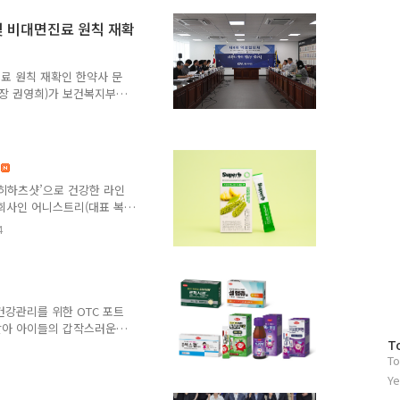
 공유하고, 구체적인 적용
및 비대면진료 원칙 재확
비만연구의학회 김민정 이사장
회 김진호 기획이사, 김진
석부회장, 안상준 부회장,
료 원칙 재확인 한약사 문
회장 권영희)가 보건복지부와
전문의약품 취급 단속을 비롯
사회는 지난달 31일 보건복
고형 약국 입법 후속 조치
회의에는 대한약사회 권영희
 노수진 총무·홍보이사, 장
‘히하츠샷’으로 건강한 라인
곽순헌 보건의료정책관, 양명
회사인 어니스트리(대표 복
 한약사 개설 약국에서 이루
 한 신제품 ‘슈퍼브레시피 히
4
 일본 내 건강한 순환과 바
특히 일본 소비자들 사이에
준히 신뢰받고 있다. 이번
서 있거나 앉아 있는 생활
위해 기획되었다. ‘슈퍼브레
건강관리를 위한 OTC 포트
관리할 수 있도록 설계되었
맞아 아이들의 갑작스러운
방
T
소아 상비약 라인업을 주목
To
문
약품의 복용 가능 연령 확인
품(OTC) 포트폴리오를 통
자
Ye
 영역에서는 만 3세 이상
수