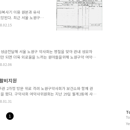
약사위원장은 이노근 구청장및 박강원 보건소장등 보건의료관
122@nate..
라복사기 이용 원본과 유사
망된다. 최근 서울 노원구
이 칼라복사기등으로 위조돼
8.02.15
나타났다. 향정신성의약품이
해를 입을 가능성이 짙으므
로 보인다. 구약사회 사무국
은 처방전을 들고온 것을 이
의료기관에 이를 확인한 결과
 성금전달해 서울 노원구 약사회는 명절을 맞아 관내 성모자
소에 통보했다"고 밝혔다.
때만 되면 더욱 외로움을 느끼는 원아들을위해 노원구약 여약
방문하고 원생들을 격려했다. 성모자애 보육원은 노원구 약사
8.02.06
약품 및 성금을 지원하는 곳이다.이에대해 고-제노베파 성모
에 감사 인사로 화답하였다. 메디코파마뉴스
om) 기사 입력시간 : 2008-02-05 오후 9:40:30
생활비지원
주관 2가정 방문 위로 격려 노원구약사회가 보건소와 함께 관
을 폈다. 구약사회 여약사위원회는 지난 29일 월계2동에 사
언어장애인 동시에 지체장애를 딸은 유방암으로 항암 치료
8.01.31
이며, 다른 한가정은 07년 7월 교통사고 후유증으로 상처치
다. 이와관련 김성지 회장은 "노원구가 전국에서 가장 어려
방
T
보건지소 관련 일을 하시고 있는 분의 노고에 감사드리며 앞으
1
To
문
"이라고 ..
자
Ye
수