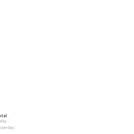
otal
day :
sterday :