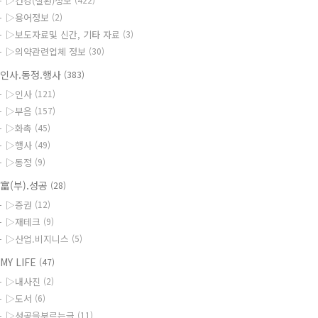
▷건강(질환)정보
▷용어정보
(2)
▷보도자료및 신간, 기타 자료
(3)
▷의약관련업체 정보
(30)
인사.동정.행사
(383)
▷인사
(121)
▷부음
(157)
▷화촉
(45)
▷행사
(49)
▷동정
(9)
富(부).성공
(28)
▷증권
(12)
▷재테크
(9)
▷산업.비지니스
(5)
MY LIFE
(47)
▷내사진
(2)
▷도서
(6)
▷성공을부르는글
(11)