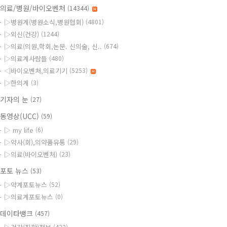
의료/병원/바이오벤처
(14344)
▷병원계(병원소식,병원협회)
(4801)
▷외신(건강)
(1244)
▷의료(의원,학회,논문. 신의술, 신..
(674)
▷의료계사람들
(480)
◁바이오벤처,의료기기
(5253)
▷한의계
(3)
기자의 눈
(27)
동영상(UCC)
(59)
▷ my life
(6)
▷약사(회),의약품유통
(29)
▷의료(바이오벤처)
(23)
포토 뉴스
(53)
▷약계포토뉴스
(52)
▷의료계포토뉴스
(0)
데이타뱅크
(457)
(422)