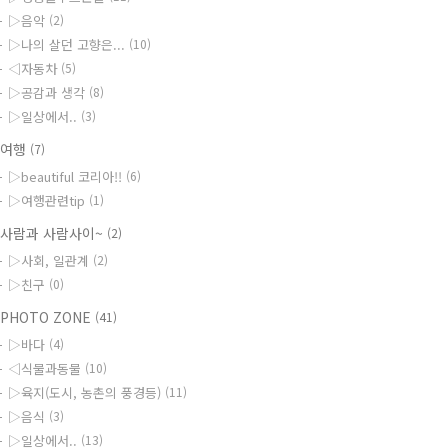
▷음악
(2)
▷나의 살던 고향은...
(10)
◁자동차
(5)
▷공감과 생각
(8)
▷일상에서..
(3)
◆여행
(7)
▷beautiful 코리아!!
(6)
▷여행관련tip
(1)
사람과 사람사이~
(2)
▷사회, 일관계
(2)
▷친구
(0)
PHOTO ZONE
(41)
▷바다
(4)
◁식물과동물
(10)
▷육지(도시, 농촌의 풍경등)
(11)
▷음식
(3)
▷일상에서..
(13)