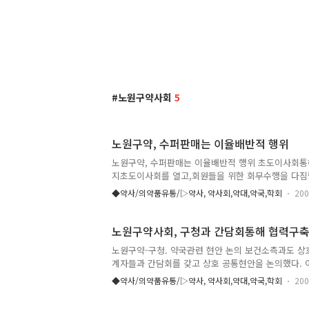
노원구약사회
5
노원구약, 수퍼판매는 이율배반적 행위
노원구약, 수퍼판매는 이율배반적 행위 초도이사회통
지초도이사회를 열고,회원들을 위한 회무수행을 다짐
통하여 약사 화합의 문화가 정착될 수 있도록 노력 할
◆약사/의약품유통/▷약사, 약사회,약대,약국,학회
200
체육대회에 협조해 줄것과 5북회 모임의 결성에 회장
등을 준비하여 화합의 장을 마련하는 등 소정의 목적
임위원장들이 금년도 사업계획을 발표하고 “가정 내 
노원구약사회, 구청과 간담회통해 협력구
상급회 건의사항으로는 일반의약품 슈퍼 판매 저지를 
노원구약-구청. 약국관련 현안 논의 보건소측과도 상
계자들과 간담회를 갖고 상호 공통현안을 논의했다.
은 구로 성장하기 위한 숙원사업에 노원구 약사회에서
◆약사/의약품유통/▷약사, 약사회,약대,약국,학회
200
지 열심히 해온 인보사업과 구민 발전을 위한 일이라면
회에서는 자율점검표 제출 안내 건 및 기타 준수사항