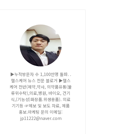
▶누적방문자 수 1,100만명 돌파. .
헬스케어 뉴스 전문 블로거 ▶헬스
케어 전반(제약,약사, 의약품유통(물
류위수탁),의료,병원, 바이오, 건기
식,(기능성)화장품.위생용품). 의료
기기등 ☞제보 및 보도 자료, 제품
홍보.마케팅 문의 이메일:
jp11222@naver.com