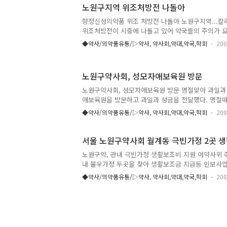
간담회는 김성지 회장을 비롯한 회장단과 총무및 여
노원구지역 위조처방전 나돌아
계자 16명이 참석했다. 메디코파마뉴스 김종필기자 (jp1
향정신성의약품 위조 처방전 나돌아 노원구지역...칼
위조처방전이 시중에 나돌고 있어 약국들의 주의가 요
약사회에 의하면 관내 의료기관에서 발행된 처방전
◆약사/의약품유통/▷약사, 약사회,약대,약국,학회
200
원본과 거의 흡사하게 만들어져 나돌고있는 것으로 
처방된 이 처방전은 경우에 따라서 약국이 선의의 피
로 약국에서 처방전 접수시 자세히 살펴봐야 할 것으
노원구약사회, 성모자애보육원 방문
에 따르면 "13일 처방전을 들고온 환자가 15일 똑같
상하게 여긴 해당( 약국(상계동 J약국)이 처방발행 
노원구약사회, 성모자애보육원 방문 명절맞아 과일과
처방전 발행사실이 없음을 알고 조제를 중단하고 보건
애보육원을 방문하고 과일과 성금을 전달했다. 명절
노원구약사회 김성지 회..
사위원회(연정희, 김오례 부회장)는 과일을 싸들고 
◆약사/의약품유통/▷약사, 약사회,약대,약국,학회
200
회와 자매결연으로 매년 2회이상 방문하고 필요한 의
자애원 원장께서는 매번 잊지 않고 찾아 주는 약사회
(www.dailymd.com) 김종필기자 (jp1122@nate.c
서울 노원구약사회 월계동 극빈가정 2곳 
노원구약, 관내 극빈가정 생활보조비 지원 여약사위 
내 불우가정 두곳을 찾아 생활보조금 지급등 인보사업
는 극빈가정을 찾아 위문했다. 한가정은 뇌졸중으로 
◆약사/의약품유통/▷약사, 약사회,약대,약국,학회
200
중으로 병원비로 인한 경제적으로 어려운 상태인 가정
료 중이며 관리비가 몇 개월씩 밀려 있는 독거노인 이
운 가정이 많은 곳임을 알고 있으며 이에 보건소나 
로도 노원구 약사회는 지속적인 도움의 손길을 보낼 것