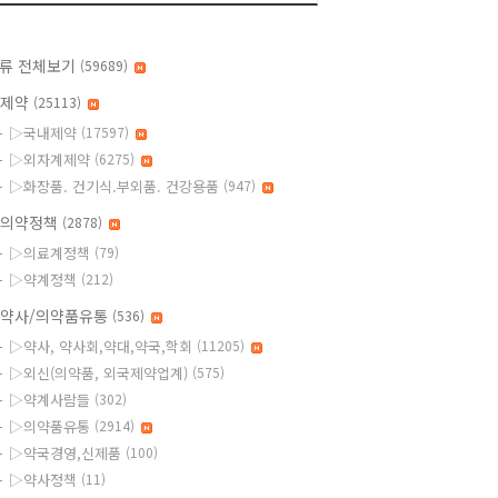
류 전체보기
(59689)
◆제약
(25113)
▷국내제약
(17597)
▷외자계제약
(6275)
▷화장품. 건기식.부외품. 건강용품
(947)
의약정책
(2878)
▷의료계정책
(79)
▷약계정책
(212)
약사/의약품유통
(536)
▷약사, 약사회,약대,약국,학회
(11205)
▷외신(의약품, 외국제약업계)
(575)
▷약계사람들
(302)
▷의약품유통
(2914)
▷약국경영,신제품
(100)
▷약사정책
(11)