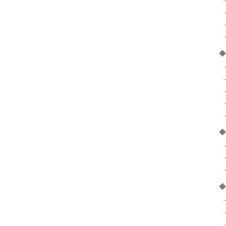
◆
◆
◆