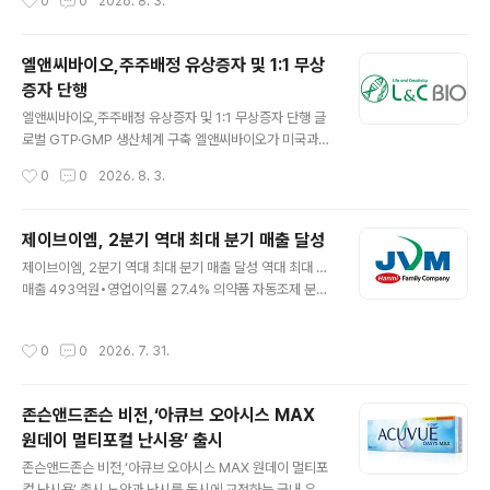
0
0
2026. 8. 3.
테터(SpyGlass™ DS II Direct Visualization Syste
m)’가 보건복지부 고시에 따라 8월 1일부터 건강보험 급여
가 확대 적용된다고 밝혔다. 이에 따라 환자 본인부담률이
엘앤씨바이오,주주배정 유상증자 및 1:1 무상
기존 80%에서 50%로 낮아져 고난도 담관 및 췌관 질환
증자 단행
환자의 경제적 부담이 완화되고 필요한 진단 및 치료에 대
글 내용
한 접근성이 개선될 것으로 기대된다. 급여 적용 대상은 동
엘앤씨바이오,주주배정 유상증자 및 1:1 무상증자 단행 글
일하다. ▲1차 내시경적 역행성 담췌관 조영술(ERCP)만
로벌 GTP·GMP 생산체계 구축 엘앤씨바이오가 미국과
으로 확진이 어려운 담도 및 췌장 병변의 진단 검사 ▲1차
유럽 등 글로벌 시장 확대를 위한 미래 성장기지로 회사가
작성시간
0
0
2026. 8. 3.
시술로 제거되지 않는 담석 및 췌석 제거 ▲담관 ..
보유한 경기도 동탄 부지(약 1,300평)에 글로벌 스마트 팩
토리를 구축한다.엘앤씨바이오는 이를 위한 전략적 투자
재원을 확보하기 위해 주주배정 유상증자를 추진한다고 밝
제이브이엠, 2분기 역대 최대 분기 매출 달성
혔다. 이번 유상증자는 운영자금 부족이나 재무적 어려움
글 내용
제이브이엠, 2분기 역대 최대 분기 매출 달성 역대 최대 …
에 따른 자금 조달이 아니라, 최근 ECM 제품의 국내외 수
매출 493억원•영업이익률 27.4% 의약품 자동조제 분야
요 증가에 따라 글로벌 시장을 선점하고 대규모 생산능력
글로벌 리딩 기업 제이브이엠(JVM)이 제품 경쟁력 강화와
을 선제적으로 확보하기 위한 성장투자라는 설명이다. 당
안정적인 사업 기반을 바탕으로 역대 최대 분기 매출을 달
초 미국 현지에 생산시설을 구축할 계획이었으나, 최근 폐
작성시간
0
0
2026. 7. 31.
성하며 2분기에도 견조한 성장세를 이어갔다. 한미사이언
기되던 인체 지방조직을 의료용 소재로 활용할 수 있도록
스 계열사 제이브이엠(대표이사 김상욱, KOSDAQ: 054
관련 법령이 개정되면서 국내 투자를 전격 결..
950)은 올해 2분기 연결기준 매출 493억원, 영업이익은
존슨앤드존슨 비전,‘아큐브 오아시스 MAX
135억원, 순이익 116억원의 잠정 실적을 달성했다고 30
원데이 멀티포컬 난시용’ 출시
일 공시했다. 전년 동기 대비 매출은 3.7% 증가하며 역대
글 내용
분기 최대 실적을달성했다. 영업이익은24%늘어 수익성이
존슨앤드존슨 비전,‘아큐브 오아시스 MAX 원데이 멀티포
한층 강화됐으며, 영업이익률은 27.4%를 기록했다. 지역
컬 난시용’ 출시 노안과 난시를 동시에 교정하는 국내 유일