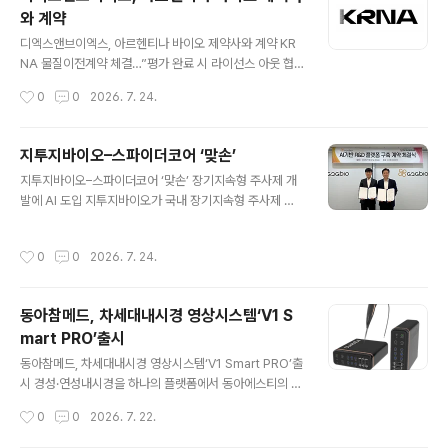
외 수입 제품 중심으로 형성돼 온 동종신경이식재 시장에
와 계약
서 국산 제품의 새로운 선택지를 제시하며 의료 현장의 관
글 내용
심을 받고 있다. 메가너브는 신경 결손 부위 재건을 위해 사
디엑스앤브이엑스, 아르헨티나 바이오 제약사와 계약 KR
용하는 인체조직 유래 Nerve ECM(Extracellular Matr
NA 물질이전계약 체결…”평가 완료 시 라이선스 아웃 협
ix) 기반 동종신경이식재다. 현재 정형외과, 성형외과, 구강
상 기대” 디엑스앤브이엑스(DXVX, 180400)는 아르헨티
작성시간
0
0
2026. 7. 24.
악안면외과 등 다양한 진료과에서 활용되고 있으며 디지털
나 소재 바이오 제약사와 KRNA(상온 초장기 보관 핵산 안
신경, 정..
정화 기술 플랫폼) 관련 물질이전계약(MTA)을 체결했다
고 23일 밝혔다. 이는 지난 6월 체결한 MTA에 이어 네 번
지투지바이오–스파이더코어 ‘맞손’
째 계약으로, 남미 기업과 체결한 첫 사례다. 계약 대상 기
글 내용
지투지바이오–스파이더코어 ‘맞손’ 장기지속형 주사제 개
업은 아르헨티나의 최상위권 바이오 제약 기업으로, 백신
발에 AI 도입 지투지바이오가 국내 장기지속형 주사제 개
전문 개발 및 제조사로 현지 핵심 바이오텍 기업으로 알려
발사 중 최초로 연구개발(R&D) 전 영역에 인공지능(AI)을
졌다. 이번 MTA는 비밀유지계약에 따라 회사명을 공개하
선제적으로 도입하여, 제형 및 공정 연구의 양(Quantity)
지 않기로 했다. 양사는 지난 6월에 미국 샌디에고에서 진
작성시간
0
0
2026. 7. 24.
과 속도(Speed)를 모두 획기적으로 증대시킨다. 지투지
행된 바이오 USA(Bio International Convention)에
바이오는 의료·바이오 AI 혁신 스타트업 '스파이더코어'와
참석해 ..
장기지속형 주사제 개발을 위한 'AI 기반 R&D 플랫폼 구축
동아참메드, 차세대내시경 영상시스템‘V1 S
계약'을 체결했다고 21일 밝혔다. 장기지속형 미립구 개발
mart PRO’출시
과정에서 발생하는 방대한 양의 데이터를 AI가 학습하여
글 내용
최적의 제형 조합을 찾고, 까다로운 공정 분석까지 자동화
동아참메드, 차세대내시경 영상시스템‘V1 Smart PRO’출
하는 것이 핵심이다. 전교중 지투지바이오 사장은 "장기지
시 경성·연성내시경을 하나의 플랫폼에서 동아에스티의 자
속형 제형 연구 및 공정 개발에 AI를 적극 활용함으로써 개
회사 동아참메드(대표이사 사장 정재훈)는 차세대 내시경
작성시간
0
0
2026. 7. 22.
발 속도는 ..
영상시스템 ‘V1 Smart PRO’와 전용 연성비디오내시경
‘FHD-F7’을 출시했다고 21일 밝혔다. V1 Smart PRO는