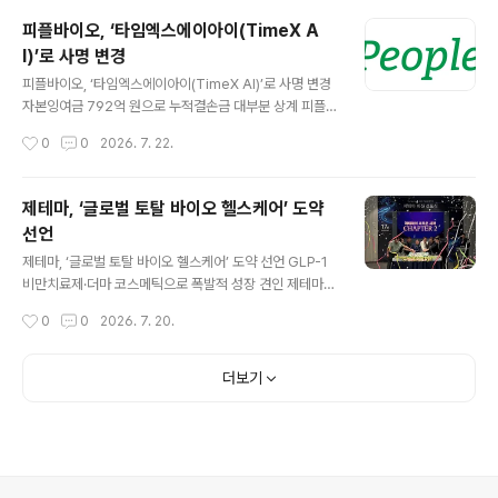
경성내시경(Rigid Scope)과 연성내시경(Flexible Vid
피플바이오, ‘타임엑스에이아이(TimeX A
eo Scope)을 하나의 플랫폼에서 사용할 수 있는 내시경
I)’로 사명 변경
영상시스템이다. 인체공학적 좌우 대칭형 핸들 디자인을
글 내용
적용해 사용자 편의성을 높였다. 또한 듀얼 광섬유 조명 구
피플바이오, ‘타임엑스에이아이(TimeX AI)’로 사명 변경
조를 적용해 내시경 시야를 밝고 균일하게 확보했으며, 영
자본잉여금 792억 원으로 누적결손금 대부분 상계 피플바
상 노이즈를 줄이는 DNR(Digital Noise Reduction) 기
이오(304840)는 20일 임시주주총회를 통해 사명을 ‘타
작성시간
0
0
2026. 7. 22.
술과 열을 효과적으로 배출하는 구조를 적용해..
임엑스에이아이(TimeX AI)’로 변경하고, AI 인프라를 중
심으로 한 신성장 사업 확대에 나선다고 밝혔다. 회사는 이
날 개최된 임시주주총회에서 ▲사명 변경 ▲2대 1 액면병
제테마, ‘글로벌 토탈 바이오 헬스케어’ 도약
합 ▲자본잉여금을 활용한 결손금 보전 등의 안건이 원안
선언
대로 가결됐다고 설명했다. 새 사명인 ‘타임엑스에이아이
글 내용
(TimeX AI)’는 AI 시대 핵심 경쟁력으로 꼽히는 신속한
제테마, ‘글로벌 토탈 바이오 헬스케어’ 도약 선언 GLP-1
데이터 처리와 AI 인프라 역량을 상징한다. 회사는 AI 데이
비만치료제·더마 코스메틱으로 폭발적 성장 견인 제테마(2
터센터와 반도체 분야를 미래 성장 동력으로 육성하는 한
16080)가 ‘글로벌 토탈 바이오 헬스케어 기업’으로의 도
작성시간
0
0
2026. 7. 20.
편, 기존 바이오 사업과의 균형 있는 사업 포트폴리오를 구
약을 선언하며, 글로벌 메가 트렌드인 웰에이징(Well-agi
축해 나갈 계획이..
ng)과 롱제비티(Longevity)를 아우르는 미래 성장 전략
을 발표했다. 제테마는 지난 16일 판교 R&D센터에서 임직
더보기
원이 참석한 가운데 비전 선포식을 개최하고, 기존 메디컬
에스테틱 사업의 초격차 경쟁력을 유지하는 동시에 성장
잠재력이 높은 바이오 신사업으로 포트폴리오를 확장하겠
다는 청사진을 제시했다. 비전 선포식에서 제테마는 기존
사업의 틀을 깨고 '메디컬 에스테틱을 넘어 토탈 바이오 헬