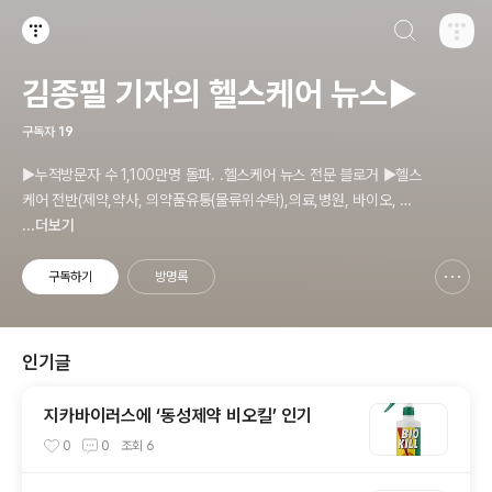
검색하기
티스토리
김종필 기자의 헬스케어 뉴스▶
구독자
19
▶누적방문자 수 1,100만명 돌파. .헬스케어 뉴스 전문 블로거 ▶헬스
케어 전반(제약,약사, 의약품유통(물류위수탁),의료,병원, 바이오, 건
기식,(기능성)화장품.위생용품). 의료기기등 ☞제보 및 보도 자료, 제
...더보기
품 홍보.마케팅 문의 이메일: jp11222@naver.com
구독하기
방명록
신고하기 레이어
열기
인기글
지카바이러스에 ‘동성제약 비오킬’ 인기
0
0
조회
6