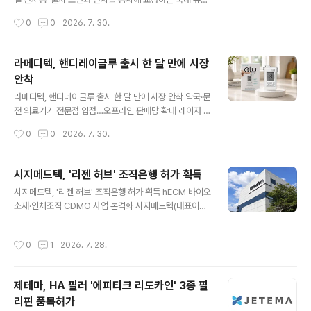
별 매출 비중은 국내 49.2%, 해외 50.8%(유럽 29.0%,
매일 착용 콘택트렌즈 한국 존슨앤드존슨 비전(대표 Eliza
작성시간
0
0
2026. 7. 30.
북미..
beth Lee 이정현)이 노안과 난시를 동시에 교정할 수 있
는 국내 유일 매일 착용(데일리) 콘택트렌즈 신제품 ‘아큐
브 오아시스 MAX 원데이 멀티포컬 난시용’을 출시했다고
라메디텍, 핸디레이글루 출시 한 달 만에 시장
밝혔다. 이번 신제품은 노안과 난시를 함께 겪는 소비자들
안착
에게 새로운 선택지를 제공하며, 국내 멀티포컬 콘택트렌
글 내용
즈 시장의 성장을 한층 가속화할 것으로 기대된다. 일반적
라메디텍, 핸디레이글루 출시 한 달 만에 시장 안착 약국·문
으로 노안은 40대 이후 본격적으로 시작되며, 노안을 겪는
전 의료기기 전문점 입점…오프라인 판매망 확대 레이저 의
소비자 2명 중 1명은 난시를 함께 경험하는 것으로 알려져
료·미용기기 전문기업 라메디텍(462510)은 레이저 채혈
작성시간
0
0
2026. 7. 30.
있다. 실제로 난시는 나이가 들어감에 따라 함께 나타나는
기반 혈당 측정기 ‘핸디레이글루(HandyRay Glu)’가 출
대표적인 시력 문제 ..
시 한 달 만에 온라인과 오프라인 유통망 확대와 의료현장
활용 사례를 확보하며 국내 혈당관리 시장에 빠르게 안착
시지메드텍, '리젠 허브' 조직은행 허가 획득
하고 있다고 29일 밝혔다. 핸디레이글루는 혈당 관리 과정
글 내용
시지메드텍, '리젠 허브' 조직은행 허가 획득 hECM 바이오
에서 채혈과 측정의 편의성을 높인 제품으로, 출시 이후 온
소재·인체조직 CDMO 사업 본격화 시지메드텍(대표이사
라인 판매채널 확대와 함께 전국 약국 유통망 진출을 본격
유현승)이 성남 인체조직 연구·생산 거점 '리젠 허브(REGE
화하고 있다. 최근에는 종로 및 병원 인근 문전 의료기기 전
N Hub)'에 대한 조직은행 변경허가를 획득하고, 인체유래
문점에도 공급을 시작해 소비자 접근성을 강화하고 있다.
작성시간
0
1
2026. 7. 28.
세포외기질(hECM, Human Extracellular Matrix) 기
출시 초기 소비자 반응도 긍정적이다. 핸디레이글루는 크
반 바이오소재 플랫폼과 인체조직 CDMO(Contract De
라우드펀딩 플랫폼 와디즈에서 ..
velopment & Manufacturing Organization) 사업을
제테마, HA 필러 '에피티크 리도카인' 3종 필
본격화한다. 이를 통해 기존 금속 임플란트 중심 사업을 넘
리핀 품목허가
어 재생의료 바이오소재 기업으로 사업 포트폴리오를 확대
글 내용