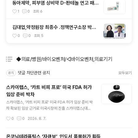
동아제약, 피부염 상비약 D-판테놀 연고 패키
지 리뉴얼
1
0
조회
6
김대업,약정원장 최종수 .정책연구소장 박혜
경 선임
0
0
조회
5
◆의료/병원/바이오벤처/◁바이오벤처,의료기기
분류 전체보기
주요 글 목록
댓글 차단관련 공지
모두보기
공지
스카이랩스, ‘카트 비피 프로’ 미국 FDA 허가
임상 준비 박차
글 내용
스카이랩스, ‘카트 비피 프로’ 미국 FDA 허가 임상 준비 박
차 확보된 임상 근거로 미국시장에 진출 스카이랩스(대표
이병환)는 반지형 혈압계 ‘카트 비피 프로(CART BP pr
작성시간
0
0
2026. 8. 7.
o)’의 미국 시장 진출을 위한 식품의약국(FDA) 허가 임상
준비에 박차를 가하고 있다고 6일 밝혔다. 스카이랩스는
미국 의료기기 허가에 필요한 임상시험을 추진하기 위해 F
온코닉테라퓨틱스 ‘자큐보’, 인도서 품목허가 획득