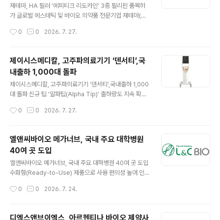
하며 미래 성장동력 확보에 나선다. 시지메드텍은 서울지
제테마, HA 필러 '에피티크 리도카인' 3종 필리핀 품목허
방식품의약품안전청으로부터 리젠 허브를 조직은행 소재
가 글로벌 에스테틱 및 바이오 의약품 전문기업 제테마(21
지로 추가하고, 피부와 뼈 인체조직의 저장·가..
6080)가 필리핀 식품의약품청(FDA)으로부터 히알루론
작성시간
0
0
2026. 7. 27.
산(HA) 필러 '에피티크 리도카인(e.p.t.q. Lidocaine)' 3
종(S100·S300·S500)의 품목허가를 획득했다고 24일
밝혔다. 이번 허가를 통해 제테마는 필리핀 시장에 에피티
제이시스메디칼, 고주파의료기기 ‘덴서티’,국
크 제품군을 공급할 수 있는 기반을 확보했으며, 이를 발판
내출하 1,000대 돌파
으로 동남아 시장 공략에 더욱 속도를 낼 계획이다. 이번에
글 내용
품목허가를 획득한 제품은 에피티크 리도카인 S100, S30
제이시스메디칼, 고주파의료기기 ‘덴서티’,국내출하 1,000
0, S500 3종이다. 국소마취 성분인 리도카인을 함유한 히
대 돌파 신규 팁 ‘알파팁(Alpha Tip)’ 출하량도 지속 확대
알루론산 필러로, 시술 시 통증을 줄이고 주름 개선과 얼굴
글로벌 메디컬 에스테틱 전문기업 ㈜제이시스메디칼(이하
작성시간
0
0
2026. 7. 27.
볼륨 회복 등에 사용된다. 제테마는 이번 품목허가를 ..
제이시스메디칼)의 대표 고주파 의료기기 ‘덴서티(DENSI
TY)’가 2026년 6월 기준 국내 출하량 1,000대를 돌파했
다. 고주파(RF)기기인 덴서티는 2023년 4월 출시 이후
엘앤씨바이오 메가너브, 국내 주요 대학병원
꾸준한 출하량 증가세를 이어왔다. 이번 성과는 출시 약 3
40여 곳 도입
년여 만에 국내 단일국가에서 이룬 것으로 괄목할만한 성
글 내용
과이다. 비침습 방식의 피부미용 시술에 대한 의료진과 환
엘앤씨바이오 메가너브, 국내 주요 대학병원 40여 곳 도입
자들의 관심이 높아지는 시장 흐름은 덴서티가 꾸준한 출
수화형(Ready-to-Use) 제품으로 사용 편의성 높여 인
하량 증가세를 이어온 결과로 해석된다. 특히 덴서티의 제
체조직 재생의학 전문기업 엘앤씨바이오(290650)는 자
작성시간
0
0
2026. 7. 24.
품 라인업 확장도 이번 성과와 함께 주목받고 있다. 지난 1
사의 동종신경이식재 메가너브(MegaNerve)가 국내 주
월에 출시한..
요 대학병원 40여 곳에 도입되며 신경재건 분야에서 국산
치료재료의 적용 범위를 확대하고 있다고 밝혔다. 기존 해
디엑스앤브이엑스, 아르헨티나 바이오 제약사