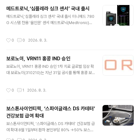
Health Innovation Summit)'에서 심사위원단 선정기업
메드트로닉,‘심플레라 싱크 센서’ 국내 출시
으로 최종 수상했다고 4일 밝혔다. 베르티스는 이 자리에
글 내용
메드트로닉,‘심플레라 싱크 센서’ 국내 출시 미니메드 780
서 AI 기반 신약 타깃 발굴 및 검증 플랫폼 'SURF'를 처음
G 시스템 전용 ‘올인원’ 센서 메드트로닉(Medtronic)이
공개해 주목을 받았다. 사전심사를 통과한 8개 기업이 피
최신 연속당측정 센서 ‘심플레라 싱크 센서(Simplera Sy
칭에 나선 가운데, 베르티스는 심사위원단 선정기업 3개사
ncTM Sensor)’를 국내 출시한다. 자사 자동 인슐린 주입
중 유일한 신약 타깃 발굴 플랫폼 기업으로 이름을 올렸다.
작성시간
0
0
2026. 8. 3.
시스템인 '미니메드 780G 시스템(MiniMedTM 780G
기존 암 진단 솔루션과 단백질 분석 서비스를 ..
System)' 사용자들의 센서 선택 폭을 넓히는 한편, 당뇨
병 환자들의 혈당 관리를 보다 용이하게 도울 것으로 기대
보로노이, VRN11 홍콩 IND 승인
된다. 심플레라 싱크 센서는 삽입 과정을 2단계로 줄이고
글 내용
기존 메드트로닉 센서 대비 절반 수준으로 크기를 줄여 향
보로노이, VRN11 홍콩 IND 승인 1차 치료 글로벌 임상 확
상된 사용 경험을 제공한다. 과거에는 송신기, 충전기, 삽입
대 보로노이(310210)는 지난 31일 공시를 통해 홍콩 보
기를 갖추고, 송신기 충전 및 센서 결합 과정을 별도로 거쳐
건부(Department of Health, Hong Kong)로부터 차
야 했지만 이제 해당 구성품과 절차를 하나의 기..
세대 EGFR 표적치료제 VRN11의 1b/2상 임상시험 계획
작성시간
0
1
2026. 8. 3.
(IND)이 승인되었다고 밝혔다. 이번 홍콩 임상에서는 EGF
R 비소세포폐암의 세계적인 권위자인 Prince of Wales
Hospital의 Molly Li 교수가 주도한다. 현재 VRN11은 기
보스톤사이언티픽, ‘스파이글래스 DS 카테터’
존 치료 이후에도 질병이 진행된 환자를 대상으로 한 임상
건강보험 급여 확대
에서 뛰어난 효능과 내약성을 확인하며, 차세대 EGFR 표
글 내용
적치료제로서의 가능성을 보여주고 있다. 특히 타그리소를
보스톤사이언티픽, ‘스파이글래스 DS 카테터’ 건강보험 급
비롯한 3세대 치료제 이후 뇌전이가 발생한 경우, 치료 옵
여 확대 8월 1일부터 환자 본인부담 80% ->50% 보스톤
션이 부재함에 따라 미충족 의료수..
사이언티픽은 담췌관 내시경 카테터 ‘스파이글래스 DS 카
작성시간