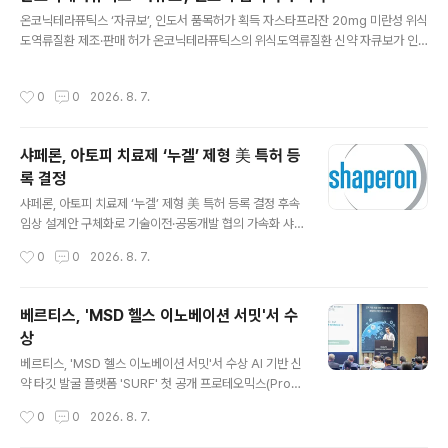
DA와 사전협의 절차(Q-Submission)를 진행하고, 이를
글 내용
온코닉테라퓨틱스 ‘자큐보’, 인도서 품목허가 획득 자스타프라잔 20mg 미란성 위식
바탕으로 임상 설계와 규제 대응 방안을 구체화해 왔다. 특
도역류질환 제조·판매 허가 온코닉테라퓨틱스의 위식도역류질환 신약 자큐보가 인
히 스카이랩스는 FDA와의 사전협의를 통해 제품의 성능
도에서 품목허가를 획득하며 14억 인구 시장에서의 상업화를 본격화한다. 온코닉테
과 임상적 유효성을 뒷받침하는 데 필요한 근거자료를 이
라퓨틱스(코스닥 476060)는 자체 개발 신약 자큐보(성분명 자스타프라잔)가 인도
미 확보하고 있음을 확인했다. 해당 연구 결과는 국내외 학
작성시간
0
0
2026. 8. 7.
중앙의약품표준관리국(Central Drugs Standard Control Organisation, CD
회를 통해 발표한 바 있다. 스카이랩스는 조만간 임상시험
SCO)으로부터 미란성 위식도역류질환 치료제로 현지 제조 및 판매 허가를 획득했
심사위원회(IRB)..
다고 6일 밝혔다. 자큐보가 해외 국가에서 품목 허가를 받은 것은 이번이 처음이다.
샤페론, 아토피 치료제 ‘누겔’ 제형 美 특허 등
이번 품목허가는 자스타프라잔 시트레이트 정제 20mg(Zastaprazan Citrate T
록 결정
ablets 20mg)을 미란성 위..
글 내용
샤페론, 아토피 치료제 ‘누겔’ 제형 美 특허 등록 결정 후속
임상 설계안 구체화로 기술이전·공동개발 협의 가속화 샤
페론(코스닥 378800)은 아토피 피부염 치료제 후보물질
작성시간
0
0
2026. 8. 7.
‘누겔’의 제형에 대해 미국 특허청으로부터 등록결정 통지
를 수령했다고 5일 밝혔다. 회사는 정식 특허 등록 절차를
완료해 해당 제형에 대한 특허 보호 기간을 2042년까지
베르티스, 'MSD 헬스 이노베이션 서밋'서 수
미국 내에서 확보할 계획이다. 이번 특허는 누겔의 제형에
상
관한 것으로, 회사가 앞서 확보한 GPCR19 플랫폼 관련
글 내용
화합물·공정 특허들과 함께 글로벌 지식재산권(IP) 포트폴
베르티스, 'MSD 헬스 이노베이션 서밋'서 수상 AI 기반 신
리오를 강화하는 성과로 평가된다. 누겔은 경쟁 후보물질
약 타깃 발굴 플랫폼 'SURF' 첫 공개 프로테오믹스(Prote
들이 채택한 정위 작용제(Orthosteric agonist) 방식과
omics, 단백질체학) 기술 플랫폼 기업 베르티스(대표 노
작성시간
0
0
2026. 8. 7.
달리 양성 알로스테릭 조절제(PAM) 방식으로 GPCR19
동영, 한승만)가 한국보건산업진흥원(이하 진흥원)과 한국
를 활성화하..
MSD가 공동 개최한 'MSD 헬스 이노베이션 서밋(MSD