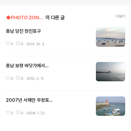
더보기
◆PHOTO ZONE/▷바다
의 다른 글
충남 당진 한진포구
글 내용
0
0
2014. 10. 3.
충남 보령 바닷가에서...
글 내용
0
0
2010. 3. 11.
2007년 서해안 무창포...
글 내용
0
0
2008. 1. 22.