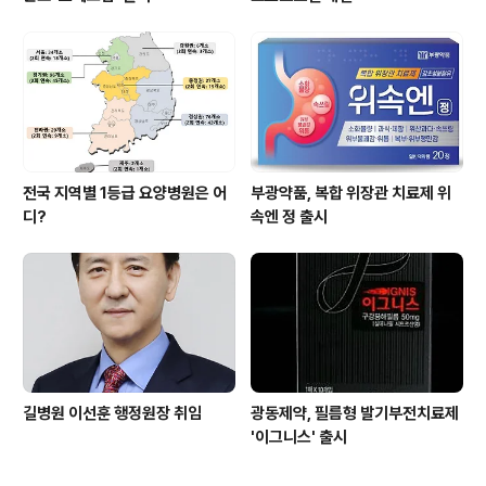
전국 지역별 1등급 요양병원은 어
부광약품, 복합 위장관 치료제 위
디?
속엔 정 출시
길병원 이선훈 행정원장 취임
광동제약, 필름형 발기부전치료제
'이그니스' 출시