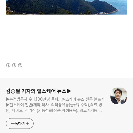
(새창열림)
로그 정보
김종필 기자의 헬스케어 뉴스▶
▶누적방문자 수 1,100만명 돌파. .헬스케어 뉴스 전문 블로거
▶헬스케어 전반(제약,약사, 의약품유통(물류위수탁),의료,병
원, 바이오, 건기식,(기능성)화장품.위생용품). 의료기기등 ☞
제보 및 보도 자료, 제품 홍보.마케팅 문의 이메일:
jp11222@naver.com
구독하기