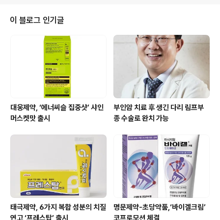
이 블로그 인기글
대웅제약, ‘에너씨슬 집중샷’ 샤인
부인암 치료 후 생긴 다리 림프부
머스켓맛 출시
종 수술로 완치 가능
태극제약, 6가지 복합 성분의 치질
명문제약-초당약품,‘바이겔크림’
연고 ‘프레스탑’ 출시
코프로모션 체결