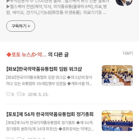
▶누적방문자 수 1,100만명 돌파. .헬스케어 뉴스 전문 블로거
▶헬스케어 전반(제약,약사, 의약품유통(물류위수탁),의료,병
원, 바이오, 건기식,(기능성)화장품.위생용품). 의료기기등 ☞
제보 및 보도 자료, 제품 홍보.마케팅 문의 이메일:
jp11222@naver.com
구독하기
더보기
◆포토 뉴스/▷약계포토뉴스
의 다른 글
【화보】한국의약품유통협회 임원 워크샵
글 내용
【화보】한국의약품유통협회 임원 워크샵 ◆워크샵에 참석
하고 있는 유통협회 35대집행부 임원들 ◆개회사를 하고
있는 조선혜 회장 ◆임명장을 수령한 각 위원회 위원장 ◆
0
0
2018. 5. 23.
4차산업혁명과 도매유통 대응방안을 강의한 정윤택 제약
산업전략연구원장 ◆남상규 총무위원회 위원장 ◆한상부
백신사업위원회 위원장 ◆김정목 저마진대책위원회 위원
【포토】제 56차 한국의약품유통협회 정기총회
장 ◆홍영균 유통발전협의위원회 위원장 ◆이용배 국제교
글 내용
류특별위원회 위원장 ◆이홍구 진료재료.부외품 사업위원
【포토】제 56차 한국의약품유통협회 정기총회 ◆제 56차
회 위원장 ◆김홍기 언론홍보위원회 위원장 ◆김재홍 사
정기총회 본회의(제 34대 회장단) ◆총회장에는 약계단체
회공헌위원회 위원장 ◆허경훈 윤리위원회 위원장 ◆강종
장및 내빈들이 참석해 자리를 빛냈다 ◆인사말을 하고 있