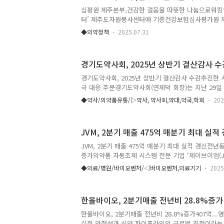
된 것이 특징이다. 새롭게 업그레이드된 자사 남성형
심평원 제주본부,건강한 걸음을 따뜻한 나눔으로워킹
션은 글로벌 시장에서 한국에 최초로 공개되는 것으로
터’ 제주도자원봉사센터에 기증건강보험심사평가원 제
환경 강화..
하 제주본부)는 지난 30일 전 직원이 참여한 워킹챌린
◆의약정책
2025.07.31
만원 상당의 서큘레이터 29대를 제주도자원봉사센터
임직원들이 자발적으로 걸음 수를 측정하여 건강도 
(아동, 노인 및 미혼모 가정 등)을 위한 기부활동도
경기도약사회, 2025년 상반기 결산감사 수
ESG(환경·사회·투명) 실천 프로그램이다. 특히 제
챌린지에서 우승하며 건강증진 및 탄소중립 실천과 함
경기도약사회, 2025년 상반기 결산감사 수감추진한 
지역사회의 필요한 곳에 기부할 수 있게 되었다. 직원
극 대응 주문경기도약사회(연제덕 회장)는 지난 29일
큘레이터는 제주도자원봉사..
기 회무 및 회계 전반에 대한 감사를 수감했다. 감사
◆약사/의약품유통/▷약사, 약사회,약대,약국,학회
202
부 회무 및 회계 전반에 대한 점검을 진행했으며, 
그동안 추진했던 사업 성과와 개선방안 등에 대한 다
사단은 “역대 최대 인원을 기록한 제20회 경기약사
JVM, 2분기 매출 475억 매분기 최대 실적
위해 헌신한 집행부와 사무국의 노고를 치하한다”며 “
설 등 다양한 현안들이 약사 사회를 위협하고 있는 만
JVM, 2분기 매출 475억 매분기 최대 실적 경신전년
대비와 적극적인 대응이 어느 때보다 중요하다”고 강조
증가의약품 자동조제 시스템 전문 기업 ‘제이브이엠(J
사단에서 제..
국내 실적 반등으로 분기 사상 최대 실적을 달성했다
◆의료/병원/바이오벤처/◁바이오벤처,의료기기
2025
브이엠(대표이사 이동환, KOSDAQ: 054950)은 올
475억원과 영업이익 109억원, 순이익 89억원의 잠
시했다. 이는 전년 동기 대비 각각 25.9%, 58.7%, 
한올바이오, 2분기매출 전년비 28.8%증가
분기 최고 실적이다. 이번 실적 성장은 북미와 유럽 
비 가격 인상에 대한 선주문 수요가 주요 성장 요인으
한올바이오, 2분기매출 전년비 28.8%증가407억...
확보를 위한 R&D에는 연결기준 매출 대비 ..
실적 안정성과 신약 파이프라인의 글로벌 진전이라는 