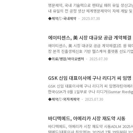
고 있는 자원봉사자와 군 장병 등에게도 전달된다. 
명문제약, 국내 기술력으로 펜타닐 패취 유일 생산고
치 못한 폭우로 큰 피해를 입은 지역이 하루빨리 복
내 유일의 전 공정 생산 체계명문제약이 자체 개발 및
으로 복귀..
제 ‘명문펜타닐패취’를 통해 국내 유일의 펜타닐 패
◆제약/▷국내제약
2025.07.30
인 공급체계를 구축했다. 지금까지 국내 의료 현장에
는 대부분 외국계 제약사의 수입 완제품에 의존해 왔
순수 국내 기술로 구현한 최초의 국산 제품을 선보이
에이티센스, 美 시장 대규모 공급 계약체결
제시하고 있다. 명문펜타닐패취는 고난이도의 메트릭
의 변동성이 적고 환자 개개인에 맞춘 안정성과 사용
에이티센스, 美 시장 대규모 공급 계약체결2조 원 웨
이다. 특히 원료 확보부터 완제품 제조까지 전 공정
장 본격 진출생체신호 기반 헬스케어 플랫폼 선도기
수입 의존도가 높은 ..
욱)는 25일 미국 현지 주요 유통사와 자사 웨어러블 
◆의료/병원/바이오벤처
2025.07.30
치(AT-Patch)' 및 심전도 데이터 분석 소프트웨어(SW
Report)'에 대한 공급 계약을 체결하고 미국 시장 
밝혔다.이번 계약은 국내 웨어러블 심전도 검사 기기 
GSK 신임 대표이사에 구나 리디거 씨 임명
500억 원 규모에 달하는 대규모 공급 계약이 성사됐
다. 에이티센스는 올해 뉴욕, 플로리다, 애리조나주 
GSK 신임 대표이사에 구나 리디거 씨 임명라틴아메리
통사와 협력해 2026년 약 100억 원(약 10만 대) 규모
한국GSK가 8월 1일부로 구나 리디거(Gunnar Ried
(General Manager)로 선임한다고 밝혔다. 구나 
◆제약/▷외자계제약
2025.07.30
GSK의 글로벌 인재 양성 프로그램 ‘퓨처 리더스 프로그램(
Program)’을 통해 입사한 이후, 라틴아메리카 전역
업을 이끌어 왔다. 그는 GSK 브라질 백신사업부 총괄(Vacc
바디텍메드, 아메리카 시장 재도약 시동
Head) 및 바이오테크 사업부 총괄(BioTech Business
신 마켓 리드(Global Vaccines Market Lead) 등
바디텍메드, 아메리카 시장 재도약 시동ADLM 202
텍메드(대표이사 최의열)는 2025년 7월 29일부터 