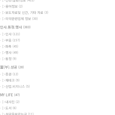
▷건강(질환)정보
▷용어정보
(2)
▷보도자료및 신간, 기타 자료
(3)
▷의약관련업체 정보
(30)
인사.동정.행사
(383)
▷인사
(121)
▷부음
(157)
▷화촉
(45)
▷행사
(49)
▷동정
(9)
富(부).성공
(28)
▷증권
(12)
▷재테크
(9)
▷산업.비지니스
(5)
MY LIFE
(47)
▷내사진
(2)
▷도서
(6)
▷성공을부르는글
(11)