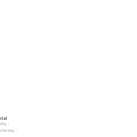
otal
day :
sterday :