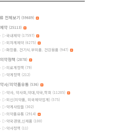
류 전체보기
(59689)
◆제약
(25113)
▷국내제약
(17597)
▷외자계제약
(6275)
▷화장품. 건기식.부외품. 건강용품
(947)
의약정책
(2878)
▷의료계정책
(79)
▷약계정책
(212)
약사/의약품유통
(536)
▷약사, 약사회,약대,약국,학회
(11205)
▷외신(의약품, 외국제약업계)
(575)
▷약계사람들
(302)
▷의약품유통
(2914)
▷약국경영,신제품
(100)
▷약사정책
(11)