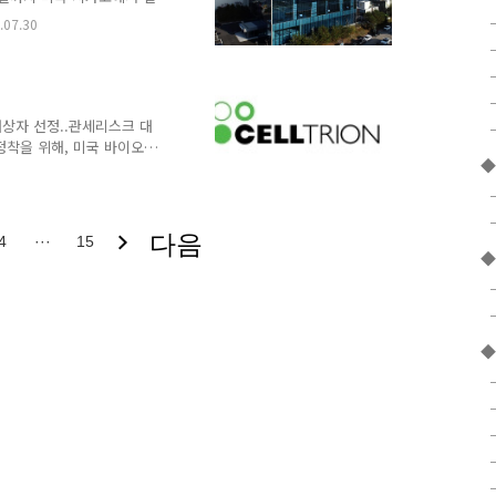
atory Medicine) 2025에
.07.30
 전문가와 800여 개 이상의
, 850개 이상의 전시부스
사에서는 AI활용, 허위 의학
단, 환경 오염 물질의 건강
들은 최신 진단기기와 솔루션
상자 선정..관세리스크 대
정착을 위해, 미국 바이오의
미국이 미국산 의약품이 아
 이에 대응하기 위해 미국에
우선협상대상자로 선정됐다.
서 미국 내 생산거점 확보
다음
4
···
15
 미공개 글로벌 의약품 기
◆
 시설로, 미국 내 주요 제
간 항암제, 자가면역질환 치
◆