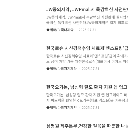
플란트 솔루션에 이어 디지털 덴티스트리 제품군의 설
JW중외제약, JWPmall서 독감백신 사전
하게 됐다. 덴탈오션은 하부구조물인 픽스쳐(Fixture)
등 전반에 걸친 기술 역량을 보유한 치과부품 제조 
JW중외제약, JWPmall서 독감백신 사전판매 실시업계 
술용 부품을 설계·생산해왔다. 정밀 가공 기술과 소
국백신 독감백신 사전판매JW중외제약은 업계 최초로
로 국내..
B2B 플랫폼 ‘JWPmall’을 통해 한국백신의 2025~
◆제약/▷국내제약
2025.07.31
매하고 있다고 31일 밝혔다. JWPmall은 주요 제약
문 도매상과 40여 개 의료소모품 전문업체가 입점한
의료기관이 필요로 하는 의약품과 소모품을 원스톱으로
한국로슈 시신경척수염 치료제‘엔스프링’급
제약은 예년보다 조기에 백신을 확보하려는 의료기관
전 판매를 결정했다. 특히 확정된 가격과 수량으로 
한국로슈 시신경척수염 치료제‘엔스프링’급여 확대기존
템을 구성해 병‧의원의 수급 부담을 완화하는 등 공
도 급여 처방 가능 개선한국로슈(대표이사 이자트 아
..
범주질환(NMOSD, Neuromyelitis Optica Spectr
◆제약/▷외자계제약
2025.07.31
프링(성분명: 사트랄리주맙)’이 보건복지부 고시에 따
월 1일부터 시행된다고 밝혔다. 엔스프링은 항아쿠아포
신경척수염 범주질환의 치료제로 허가된 약제로, 질
한국오가논, 남성형 탈모 환자 지원 앱 업
킨-6(IL-6) 수용체를 선택적으로 표적해 IL-6 신호
시신경척수염 범주질환 허가 약제 중 유일한 피하주사
한국오가논, 남성형 탈모 환자 지원 앱 업그레이드 버
주마다 1회 피하 투여가 가능하다. 이번 급여 기준 개.
자 피드백을 반영한국오가논(대표 김소은)은 기능성과 
강화한 남성형 탈모 치료제 ‘프로페시아’ 복용 환자
◆제약/▷외자계제약
2025.07.31
이드 버전을 출시했다고 31일 밝혔다. 이번 업그레이드
로 프로페시아 환자 지원 애플리케이션을 소프트 론칭
사용자 피드백을 반영한 정식 업그레이드 버전으로, 
심평원 제주본부,건강한 걸음을 따뜻한 나
복약 알림 기능에 더해 복약 순응도 향상을 위한 맞춤