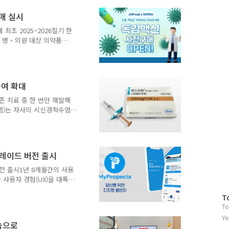
계∙제조 역량을 한층 강화
판매 실시
의 개발, 제작, 후처리 공정
전문기업으로 다양한 치과 시
최초 2025~2026절기 한
량다품종 대응 체계를 바탕으
 병‧의원 대상 의약품
2026절기 독감백신을 사전 판
사를 비롯해 15개 의약품 전
 병‧의원 전용 온라인몰로
 구매할 수 있다. JW중외
여 확대
의 니즈를 반영해 이번 사
사전 주문이 가능하도록 시스
 치료 중 한 번만 재발해
급 안정성과 구매 편의성을
젬)는 자사의 시신경척수염
um Disorder) 치료제 ‘엔스
라 급여 기준이 확대되어 8
린-4 항체 양성인 성인 시
환의 핵심 발병인자인 인터루
그레이드 버전 출시
를 억제하는 기전의 치료제다.
형 제제로 유지요법 기준 4
전 출시1년 8개월간의 사용
.
사용자 경험(UX)을 대폭
 지원 애플리케이션의 업그레
방
T
는 2023년, 전 세계 최초
To
문
한 이후 약 1년 8개월간의
자
Ye
기존의 모발 성장 기록 및
눔으로
수
형 관리 기능이 한층 강화