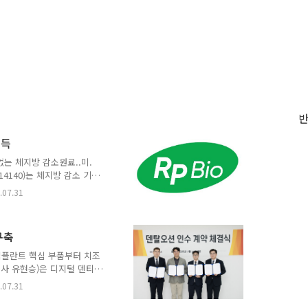
획득
는 체지방 감소원료..미.
4140)는 체지방 감소 기능
xtract)에 대해 식품의약품
.07.31
능성 원료 (개별인정번호 제
 감소에 도움을 주는 핵심
극대화한 독자 제조공정을 통해
구축
가되었으며, 인체적용시험 결
가정의학과 송상욱 교수 연
임플란트 핵심 부품부터 치조
을 대상으..
이사 유현승)은 디지털 덴티
 제조 전문기업 ‘덴탈오
.07.31
다. 이번 인수를 통해 시지
 확보하며, 기존 척추 임