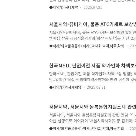
정승원, 박수진)는 30일 잠정실적 공시를 통해 연결 
◆제약/▷국내제약
2025.07.31
407억 원을 기록했다고 밝혔다. 같은 기간 영업이익과
누적 매출은 768억 원을 기록하며 전년 상반기 대비 
년 동기 대비 흑자전환했다.의약품 부문에서는 ‘바이오탑
서울시약-유비케어, 불용 ATC카세트 보상
가 실적을 견인했다..
서울시약-유비케어, 불용 ATC카세트 보상방안 합의반
멤버십 상품 제공서울약사회(회장 김위학)는 지난 25
변경 등으로 약국에서 쌓여가는 불용 ATC 카세트 문
◆약사/의약품유통/▷약사, 약사회,약대,약국,학회
202
표이사 김진태)와 긴밀히 논의한 끝에 실질적인 활용
마쳤다고 발표했다. 김위학 회장은 “강남구약사회의 
터 유비케어 관계자와 만나 3개월간 긴밀하게 논의하
한국MSD, 판권이전 제품 약가인하 차액
결실을 맺게 됐다” 며 “이번 합의는 약국 현장에서 오
카세트 문제를 실질적으로 해결해나가는 첫 번째 구
한국MSD, 판권이전 제품 약가인하 차액보상 방침
다는 점에서 매우 뜻깊다” 고 밝혔다.이어 “서울시약
만..업체가 직접 신청해야약가인하와 판권 이전이 맞
담을 덜..
장기화되던 한국MSD 제품 차액 보상 건이 한국MS
◆제약/▷외자계제약
2025.07.31
결의 기미를 보이고 있다. 한국MSD는 이와 관련 최
약가인하로 인한 차액 보상을 진행하겠다고 밝혔다. 
던 시기에 한정하여 보상하겠다고 덧붙였다. 이에 해
서울시약, 서울시와 돌봄통합지원조례 관련
자누비아/스테글루잔/자누메트 제품 군 등이며, 모두 
인하됐다. 종근당에 판권이 이전된 시기는 23년 7월이
서울시약, 서울시와 돌봄통합지원조례 관련 면담 “약
상은 종근당에서 보상해야 한다는 취지다. 이때부터
아닌 실행으로 이어져야”서울시약사회(회장 김위학)
과 수익활동을 ..
우경아, 본부장 장진미, 위원장 유우리) 및 임원진은 
◆약사/의약품유통/▷약사, 약사회,약대,약국,학회
202
보건복지위원장을 면담하고, 최근 제정 추진 중인 