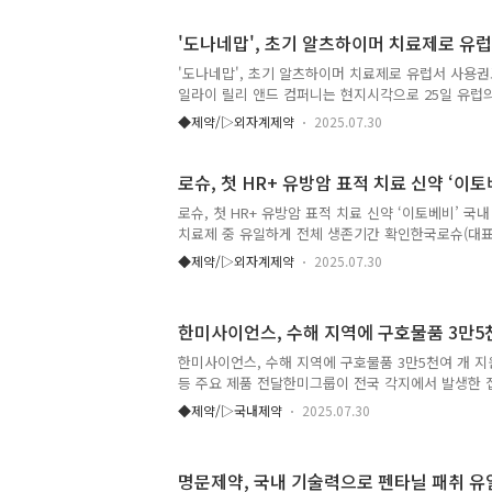
지역돌봄의 통합지원에 관한 조례안」(이하 돌봄통합
의 참여 보장을 요청했다. 이날 면담에서 김영옥 보
'도나네맙', 초기 알츠하이머 치료제로 유
아직 ‘돌봄통합지원법’의 시행령·시행규칙이 마련되
것이며, 실질적인 제도 운영은 시행령이 제정된 이후
'도나네맙', 초기 알츠하이머 치료제로 유럽서 사용권
통합지원협의체를 구성할 때 서울시약사회의 입장을 
일라이 릴리 앤드 컴퍼니는 현지시각으로 25일 유럽의
밝혔다. 이에 대해 김위..
단백 E ε4(ApoE4) 이형접합체 또는 비보유자인 
◆제약/▷외자계제약
2025.07.30
병 치료에 도나네맙을 권장하는 긍정적인 의견을 발표했
Commission)는 앞으로 몇 달 안에 도나네맙에 
총괄 패트릭 존슨(Patrik Jonsson) 수석 부회장
로슈, 첫 HR+ 유방암 표적 치료 신약 ‘이토
들에게 도나네맙을 제공하려는 릴리의 ..
로슈, 첫 HR+ 유방암 표적 치료 신약 ‘이토베비’ 국내 
치료제 중 유일하게 전체 생존기간 확인한국로슈(대표
29일 식품의약품안전처로부터 자사의 유방암 치료제 
◆제약/▷외자계제약
2025.07.30
십)’가 PIK3CA 유전자 변이 양성, 호르몬 수용체 양
인자수용체2 음성(HER2-) 유방암 환자 대상 치료에
가 적응증은 수술 후 보조내분비요법 중 또는 완료 후 
한미사이언스, 수해 지역에 구호물품 3만5
HER2- 및 PIK3CA 유전자 변이가 확인된 국소 진
환자에서 팔보시클립 및 풀베스트란트와의 병용 투여다.
한미사이언스, 수해 지역에 구호물품 3만5천여 개
억제제 치료 경험이 있는 경우 CDK4/6 억제제 치료..
등 주요 제품 전달한미그룹이 전국 각지에서 발생한 
지역 주민들에게 3만5천여 개의 구호물품을 지원하며
◆제약/▷국내제약
2025.07.30
다. 한미사이언스는 경기 가평과 경남 산청, 광주 북구
6개 수해 지역에 식물성 단백질 음료 ‘완전두유’ 2만
리미엄레시피’ 1만4천여 캔 등 총 3만5천여 개의 구
명문제약, 국내 기술력으로 펜타닐 패취 유
밝혔다.구호물품은 수해로 피해를 입은 이재민은 물론