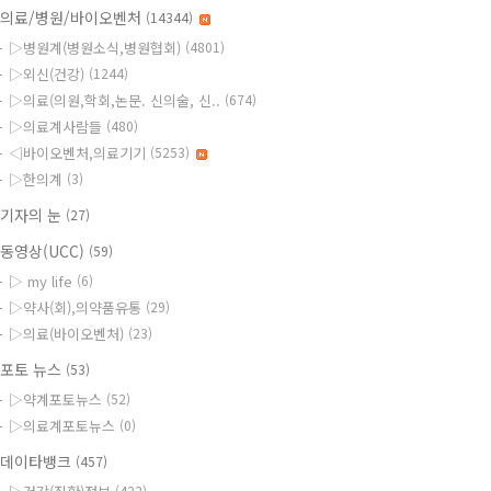
의료/병원/바이오벤처
(14344)
▷병원계(병원소식,병원협회)
(4801)
▷외신(건강)
(1244)
▷의료(의원,학회,논문. 신의술, 신..
(674)
▷의료계사람들
(480)
◁바이오벤처,의료기기
(5253)
▷한의계
(3)
기자의 눈
(27)
동영상(UCC)
(59)
▷ my life
(6)
▷약사(회),의약품유통
(29)
▷의료(바이오벤처)
(23)
포토 뉴스
(53)
▷약계포토뉴스
(52)
▷의료계포토뉴스
(0)
데이타뱅크
(457)
(422)