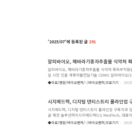
2025/07
291
알피바이오, 해바라기종자추출물 식약처 
알피바이오, 해바라기종자추출물 식약처 획득부작용없
일 시장 진출 계획약물전달기술 CDMO 알피바이오(31
성을 가진 ‘해바라기종자추출물’(Sunflower seed e
◆의료/병원/바이오벤처/◁바이오벤처,의료기기
2025
안전처 개별인정을 획득했다고 31일 밝혔다. 이번 기
2025-38호)는 해바라기종자에서 유래했으며, 체지방
성분인 클로로겐산(Chlorogenic acid) 함량을 
시지메드텍, 디지털 덴티스트리 풀라인업 
개발됐다. 안전성은 GLP 인증 독성평가기관에서 평
과를 바탕으로 식약처 인정을 받았다. 가톨릭대학교 
시지메드텍, 디지털 덴티스트리 풀라인업 구축치과 
구팀이 수행한 임상시험에서, 과체중·비만 성인 100명
골 재생 솔루션까지시지메드텍(CG MedTech, 대표
스트리 분야의 제조 경쟁력을 강화하기 위해 치과부품
◆의료/병원/바이오벤처/◁바이오벤처,의료기기
2025
션’을 인수하고 계약 체결식을 진행했다고 31일 밝혔
메드텍은 치과 임플란트 핵심 부품의 자체 제조 기반을