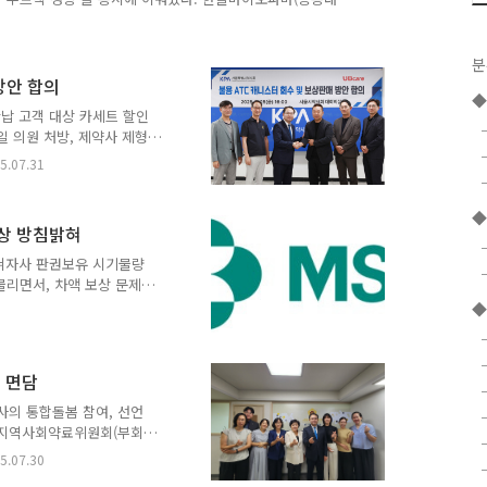
재무제표 기준 2분기 매출이 전년 동기 대비 28.8% 증가한
 당기순이익은 각각 11억 원, 6억 원으로 집계됐다. 상반기
17% 증가, 영업이익 및 당기순이익은 8억원, 4억원으로 전
분
’, ‘엘리가드’, ‘노르믹스’ 등 주력 품목들의 고른 성장세
방안 합의
납 고객 대상 카세트 할인
일 의원 처방, 제약사 제형
제 해결을 위해 유비케어(대
5.07.31
 방안에 대한 최종 합의를
첫 제안으로 지난 5월 초부
◆
고 협상한 끝에 의미 있는
보상 방침밝혀
랜 기간 쌓여온 불용 ATC
체적인 실행 방안을 마련했
밝혀자사 판권보유 시기물량
사회는 회원 약국의 경영 부
물리면서, 차액 보상 문제가
D가 보상방침을 밝히면서 해
◆
근 유통업계에 공문을 통해,
다만 판권이 자사에게 있었
당되는 품목은 자누메트XR/
 면담
23년 9월 1일부로 약가가
라는 점에서, 이후 물량 보
사의 통합돌봄 참여, 선언
는 종근당이 국내시장 운영
 지역사회약료위원회(부회장
7월 29일 서울특별시의회
5.07.30
「서울특별시 의료‧요양 등