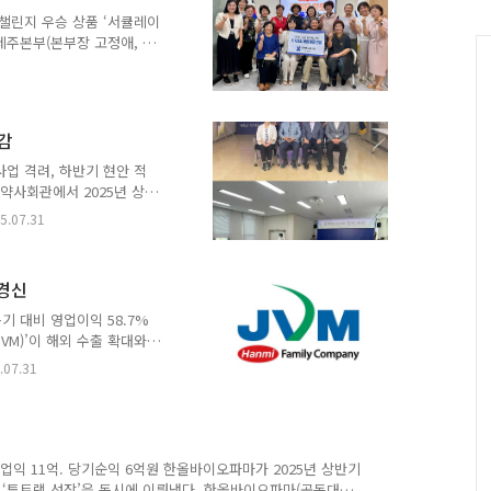
 탈모 환자 지원 애플리케이
챌린지 우승 상품 ‘서큘레이
, 환자 중심 디지털 치료
주본부(본부장 고정애, 이
지에서 우승하여 받은 300
에 기증했다. 워킹챌린지는
챙기고, 지역사회 소외계층
 이루어지는 임직원 참여형
감
주본부 임직원들은 이번 워킹
께, 수상으로 받은 상품을
사업 격려, 하반기 현안 적
들의 뜻을 모아 기증된 서
 약사회관에서 2025년 상반
단은 상반기 동안 진행된 지
5.07.31
집행부와의 질의응답을 통해
양한 의견을 주고받았다. 감
학술대회의 성공적인 개최를
 경신
올해 들어 기형적 약국 개
큼, 지부와 분회의 철저한
동기 대비 영업이익 58.7%
했다. 연제덕 회장은 “감
VM)’이 해외 수출 확대와
. 한미사이언스 계열사 제이
.07.31
해 2분기 연결 기준으로 매출
정 실적을 달성했다고 30일 공
47.3% 증가한 수치로, 역대 2
중심의 수출 증가와 내수 장
로 꼽힌다. 미래 성장동력
영업익 11억. 당기순익 6억원 한올바이오파마가 2025년 상반기
‘투트랙 성장’을 동시에 이뤄냈다. 한올바이오파마(공동대표