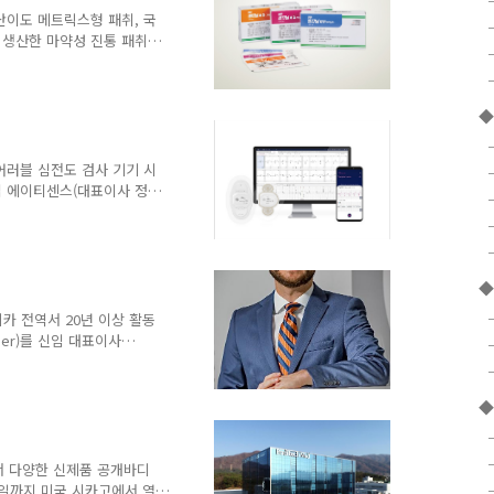
한미사이언스 관계자는 “예기
난이도 메트릭스형 패취, 국
구돼 주민들께서 평온한 일상
 생산한 마약성 진통 패취
취 국산화에 성공하며 안정적
서 사용되는 펜타닐 패취제
으나, 명문제약은 전 공정을
◆
며 시장에 새로운 전환점을
스형 패취제로, 피부 투과량
 편의성이 강화된 것이 특징
어러블 심전도 검사 기기 시
을 국내에서 수행함으로써,
업 에이티센스(대표이사 정종
심전도 검사 기기 '에이티패
) '에이티리포트(AT-
진출에 본격 나선다고 30일
최초로 미국에서 3년간 약
◆
다는 점에서 큰 의미를 지닌
지역에 강점을 가진 거점 유
카 전역서 20년 이상 활동
의 공급을 ..
iger)를 신임 대표이사
리디거 대표이사는 2004년
Future Leaders
에서 20년 이상 헬스케어 사
◆
ines Business Unit
 Unit Head), 글로벌 백
 주요 직책을 맡아 왔다. ..
5서 다양한 신제품 공개바디
31일까지 미국 시카고에서 열