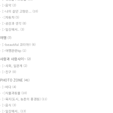
▷음악
(2)
▷나의 살던 고향은...
(10)
◁자동차
(5)
▷공감과 생각
(8)
▷일상에서..
(3)
◆여행
(7)
▷beautiful 코리아!!
(6)
▷여행관련tip
(1)
사람과 사람사이~
(2)
▷사회, 일관계
(2)
▷친구
(0)
PHOTO ZONE
(41)
▷바다
(4)
◁식물과동물
(10)
▷육지(도시, 농촌의 풍경등)
(11)
▷음식
(3)
▷일상에서..
(13)