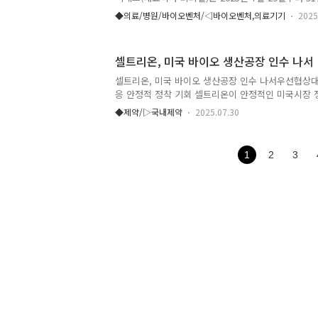
리는 ADLM(Association for Diagnostics & Labor
◆의료/병원/바이오벤처/◁바이오벤처,의료기기
2025
참여했다. ADLM 2025는 전 세계 2만명 이상의 진단
기업이 참여하는 북미 최대 규모의 진단 전문 전시회로
와 전문가 강연, 워크숍 등이 함께 진행된다. 이번 행
셀트리온, 미국 바이오 생산공장 인수 나서
정보 문제, 유전체 및 마이크로바이옴 기반 맞춤형 진
영향 등 다양한 최신 보건 이슈가 다뤄지며, 방문객
셀트리온, 미국 바이오 생산공장 인수 나서우선협상대
을 직접 보고 체험할 수 ..
응 안정적 정착 기회 셀트리온이 안정적인 미국시장 
약품 생산공장 인수에 나선다. 셀트리온은 이와관련 
◆제약/▷국내제약
2025.07.30
닌 의약품에 대해 대규모 관세를 부과한다고 밝히자,
위치한 바이오의약품 생산 공장 인수 입찰에 나서 
이번 입찰에서 셀트리온은 우선협상대상자로 선정되면
1
2
3
를 앞두게 됐다. 셀트리온이 인수를 추진 중인 공장은
업이 보유한 대규모 원료의약품(이하 DS) cGMP 생산
약산업 클러스터에 위치하고 있다. 해당 시설은 수년
료제 등 주요한 바이오..