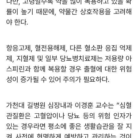
다만
,
고령일수록 약을 많이 복용하고 있을 확
률이 높기 때문에
,
약물간 상호작용을 고려해
야 한다
.
항응고제
,
혈전용해제
,
다른 혈소판 응집 억제
제
,
지혈제 및 일부 당뇨병치료제는 저용량 아
스피린과 함께 복용할 경우 출혈에 대한 위험
성이 증가될 수 있어 주의가 필요하다
.
가천대 길병원 심장내과 이경훈 교수는
“
심혈
관질환은 고혈압이나 당뇨 등의 위험 인자가
있는 경우라면 평소에 좋은 생활습관을 잘 지
켜 사전에 현명하게 예방하고 관리하는 것이