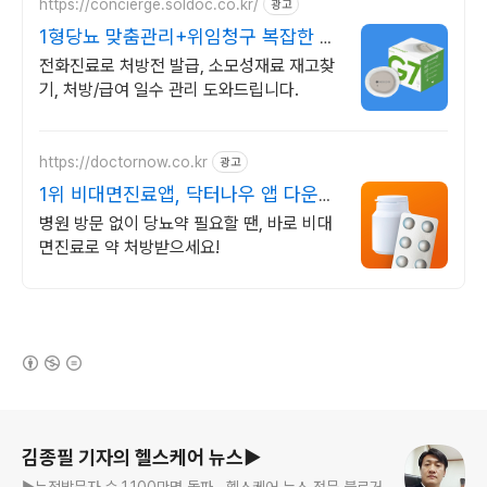
https://concierge.soldoc.co.kr/
광고
1형당뇨 맞춤관리+위임청구 복잡한 청
구 절차 ZERO
전화진료로 처방전 발급, 소모성재료 재고찾
기, 처방/급여 일수 관리 도와드립니다.
https://doctornow.co.kr
광고
1위 비대면진료앱, 닥터나우 앱 다운로
드 800만 돌파!
병원 방문 없이 당뇨약 필요할 땐, 바로 비대
면진료로 약 처방받으세요!
(새창열림)
로그 정보
김종필 기자의 헬스케어 뉴스▶