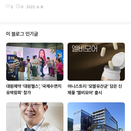
연구진이 안구건조증, 결막염 등 안구 표면 질환(Ocular S
0
0
2022. 6. 8.
urface Diseases) 치료 후보물질 ‘RCI001’의 효과를
다시 입증해 주목받고 있다. 가천대 길병원 안과 김동현 교
수팀은 최근 기존 스테로이드 약물을 대처할 혁신 신약 물
질 ‘RCI001’의 안구 표면 질환 개선 효과를 추가로 검증했
다고 밝혔다. 세포 신호전달 물질 중 하나인 Rac1을 억제
이 블로그 인기글
하는 ‘RCI001’은 염증조절, 안구자극 최소화, 각막 상피의
빠른 회복 등 안구건조증의 주요 증상을 개선하는 특허물
질이다. 현재 안구건조증 치료제 등 여러 안구 표면 질환에
서 스테로이드 점안제가 사용되고 있다. 스테로이..
대원제약 ‘대원헬스’, ‘국제수면치
어니스트리 ‘모발유산균’ 담은 신
유박람회’ 참가
제품 ‘엘비모어’ 출시