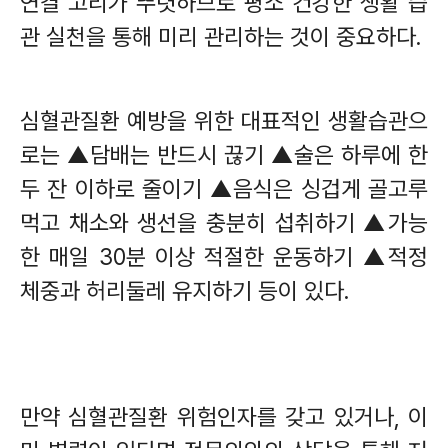
연결 고리가 뚜렷하므로 평소 건강한 생활 습
관 실천을 통해 미리 관리하는 것이 중요하다
.
심혈관질환 예방을 위한 대표적인 생활습관으
로는
▲
담배는 반드시 끊기
▲
술은 하루에 한
두 잔 이하로 줄이기
▲
음식은 싱겁게 골고루
먹고 채소와 생선을 충분히 섭취하기
▲
가능
한 매일
30
분 이상 적절한 운동하기
▲
적정
체중과 허리둘레 유지하기 등이 있다
.
만약 심혈관질환 위험인자를 갖고 있거나
,
이