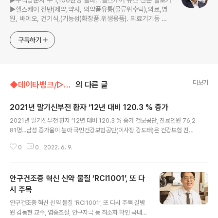
▶누적방문자 수 1,100만명 돌파. .헬스케어 뉴스 전문 블로거
▶헬스케어 전반(제약,약사, 의약품유통(물류위수탁),의료,병
원, 바이오, 건기식,(기능성)화장품.위생용품). 의료기기등 ☞
제보 및 보도 자료, 제품 홍보.마케팅 문의 이메일:
jp11222@naver.com
구독하기
더보기
◆데이타뱅크/▷건강(질환)정보
의 다른 글
2021년 말기신부전 환자 ‘12년 대비 120.3 % 증가
글 내용
2021년 말기신부전 환자 ‘12년 대비 120.3 % 증가 건보공단, 진료인원 76,2
81명...남성 증가율이 높아 국민건강보험공단(이사장 강도태)은 건강보험 진료
데이터를 활용하여 2012년부터 2021년까지 말기신부전의 진료현황을 발표
0
0
2022. 6. 9.
했다. 말기신부전 진료인원은 2012년 5만 156명에서 2021년 7만 6,281 명
으로 2만 6,125명 증가하였고, 연평균 4.8% 증가한 것으로 나타났다. 남성은
연평균 5.3%(17,202명), 여성은 4.0%(8,923명) 증가하였다. 2021년 기준
안구건조증 혁신 신약 물질 ‘RCI1001’, 또 다
‘말기신부전’의 연령 구분별 진료인원을 살펴보면, 전체 진료인원(76,281명)
중 70대 이상 26,759명(35.1%), 60대 22,229명(29.1%), 50대 16,343
시 주목
글 내용
명(21.4%), 50대 미만 1..
안구건조증 혁신 신약 물질 ‘RCI1001’, 또 다시 주목 길병
원 김동현 교수, 염증조절, 안구자극 등 최소화 확인 국내