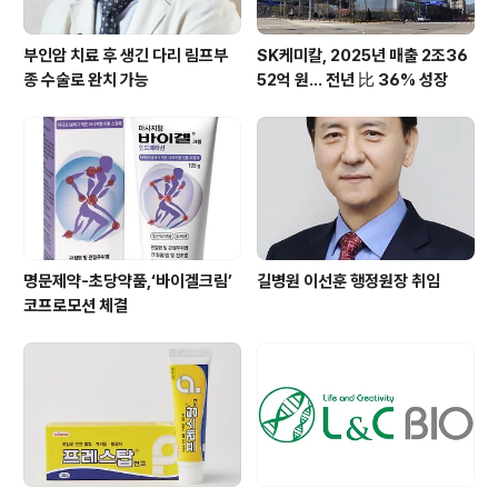
부인암 치료 후 생긴 다리 림프부
SK케미칼, 2025년 매출 2조36
종 수술로 완치 가능
52억 원… 전년 比 36% 성장
명문제약-초당약품,‘바이겔크림’
길병원 이선훈 행정원장 취임
코프로모션 체결