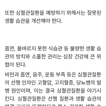
또한 심혈관질환을 예방하기 위해서는 잘못된
생활 습관을 개선해야 한다
.
흡연
,
올바르지 못한 식습관 등 불량한 생활 습
관의 방치와 소홀한 관리는 심장 건강에 큰 위
협이 된다
.
비만과 흡연
,
음주
,
운동 부족 등은 심혈관질환
의 선행 인자인 고혈압
,
고지혈증
,
당뇨병의 발
병 원인이며
,
이는 결국 심혈관질환을 야기시
킨다
.
심혈관질환은 선행 질환과 생활 습관의