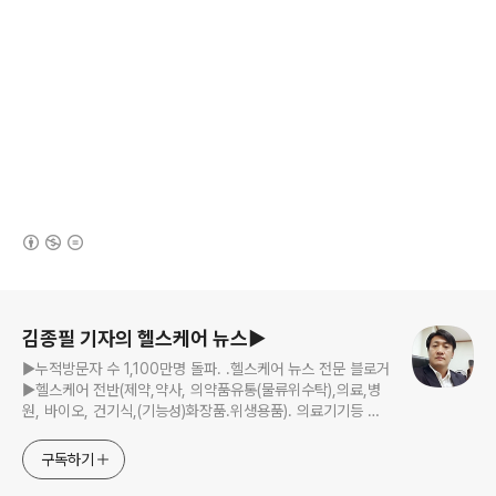
(새창열림)
로그 정보
김종필 기자의 헬스케어 뉴스▶
▶누적방문자 수 1,100만명 돌파. .헬스케어 뉴스 전문 블로거
▶헬스케어 전반(제약,약사, 의약품유통(물류위수탁),의료,병
원, 바이오, 건기식,(기능성)화장품.위생용품). 의료기기등 ☞
제보 및 보도 자료, 제품 홍보.마케팅 문의 이메일:
jp11222@naver.com
구독하기