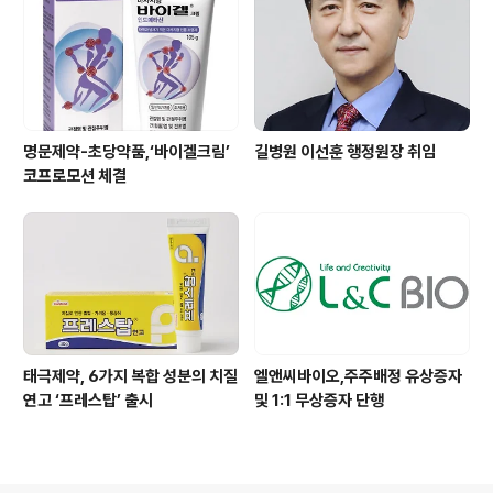
명문제약-초당약품,‘바이겔크림’
길병원 이선훈 행정원장 취임
코프로모션 체결
태극제약, 6가지 복합 성분의 치질
엘앤씨바이오,주주배정 유상증자
연고 ‘프레스탑’ 출시
및 1:1 무상증자 단행