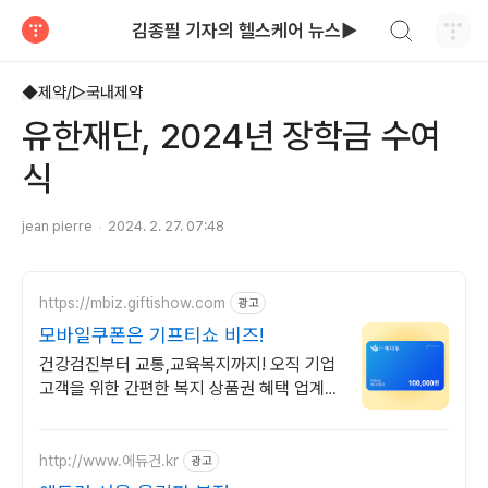
검색하기
김종필 기자의 헬스케어 뉴스▶
티스토리
◆제약/▷국내제약
유한재단, 2024년 장학금 수여
식
jean pierre
2024. 2. 27. 07:48
https://mbiz.giftishow.com
광고
모바일쿠폰은 기프티쇼 비즈!
건강검진부터 교통,교육복지까지! 오직 기업
고객을 위한 간편한 복지 상품권 혜택 업계유
일 유효기간 최대 90일까지! 간편하게 카톡
으로 발송하고 증빙서류 바로 발급
http://www.에듀건.kr
광고