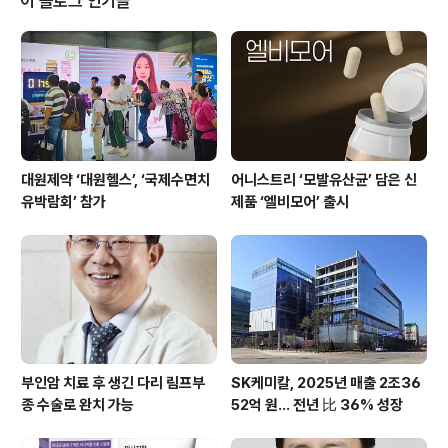
이 블로그 인기글
투여하는(First-In-Human, FIH) 임상 1a상으로 ..
대원제약 ‘대원헬스’, ‘국제수면치
어니스트리 ‘모발유산균’ 담은 신
유박람회’ 참가
제품 ‘엘비모어’ 출시
부인암 치료 후 생긴 다리 림프부
SK케미칼, 2025년 매출 2조36
종 수술로 완치 가능
52억 원… 전년 比 36% 성장