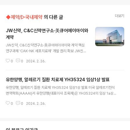
더보기
◆제약/▷국내제약
의 다른 글
JW신약, C&C신약연구소·美큐어에이아이와
계약
글 내용
JW신약, C&C신약연구소·美큐어에이아이와 계약 핵심
연구과제 ‘CAK-NK 세포치료제’ 개발 권리 확보 JW신약
은 JW중외제약의 자회사 C&C신약연구소와 혁신 항암 세
0
0
2024. 2. 26.
포치료제 개발을 위한 공동연구계약을 체결했다고 26일
밝혔다. 이번 계약에 따라, JW신약은 미국 바이오 벤처기
업 큐어에이아이 테라퓨틱스(이하 큐어에이아이)에 이어
유한양행, 알레르기 질환 치료제 YH35324 임상1상 발표
C&C신약연구소와 함께 고형암을 타깃하는 신규 CAR-N
글 내용
K 세포치료제를 개발한다. JW신약은 지난해 12월 자사의
유한양행, 알레르기 질환 치료제 YH35324 임상1상 발표 미국 알레르기천식
연구법인 JW크레아젠으로부터 핵심 연구 과제인 CAR-N
면역학회(AAAAI)서 유한양행(대표이사 조욱제)은 YH35324의 임상 1a상
K 세포치료제에 대한 판매 로열티, 기술료 등을 포함한 개
파트B 결과를 미국 알레르기천식 면역학회(AAAAI) 2024년 연례 회의에서 2
발 권리를 확보한 바 있다. 해당 과제는 JW크레아젠이 항
0
0
2024. 2. 26.
월 25일(토) 포스터 발표 세션에서 발표하였다. YH35324는 항 면역글로불린
암 분야의 AI 기반 R&D 플랫폼을 보유하고 있는 큐어에이
E1) (Anti-IgE) 계열의 Fc 융합단백질 신약으로, 주요 작용 기전은 혈중 유리 I
아이와 2030년 글로벌 시장 출시를..
gE의 수준을 낮추어 알레르기 증상을 개선시키는 것이다. AAAAI는 매년 전세
계 알레르기 질환 전문가 수천명이 참석하는 권위있는 학술 대회로 올해는 미국
워싱턴 D.C.에서 개최되었다. 이 임상시험은 YH35324를 사람에게 처음으로