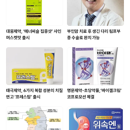
대표
대웅제약, ‘에너씨슬 집중샷’ 샤인
부인암 치료 후 생긴 다리 림프부
머스켓맛 출시
종 수술로 완치 가능
태극제약, 6가지 복합 성분의 치질
명문제약-초당약품,‘바이겔크림’
연고 ‘프레스탑’ 출시
코프로모션 체결