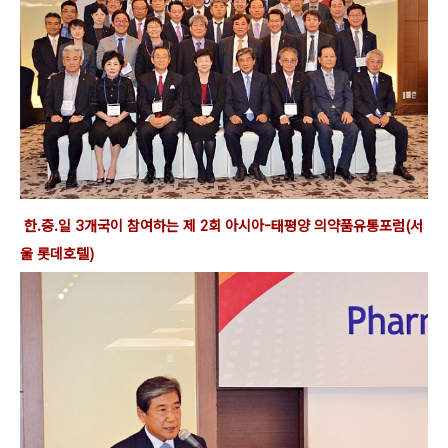
한.중.일 3개국이 참여하는 제 2회 아시아-태평양 의약품
유통포럼(
서
울 롯데호텔)