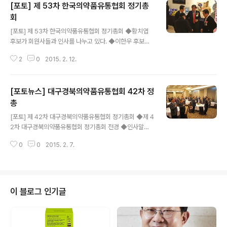
[포토] 제 53차 한국의약품유통협회 정기총
회
글 내용
[포토] 제 53차 한국의약품유통협회 정기총회 ◆황치엽
후보가 회원사들과 인사를 나누고 있다. ◆이한우 후보가
회원사들과 인사를 나누고 있다. ◆총회를 축하하기 위해
2
0
2015. 2. 12.
참석한 외빈들 ◆총회장에 내외빈들이 입장하고 있다. ◆
정기총회장을 가득메운 회원사들과 내외빈들 ◆조선혜 회
장직무대행이 인사말을 하고 있다. ◆정승 식약처장이 축
[포토뉴스] 대구경북의약품유통협회 42차 정
사를 하고 있다. ◆류지영 의원이 축사를 하고 있다. ◆이
성원 건강보험심사평가원 상임개발이사가 축사를 대독하
총
글 내용
고 있다. ◆조찬휘 대한약사회장이 축사를 하고 있다. ◆이
[포토] 제 42차 대구경북의약품유통협회 정기총회 ◆제 4
경호 제약협회 회장이 축사를 하고 있다. ◆ 이날 행사는
2차 대구경북의약품유통협회 정기총회 전경 ◆인사말을
전기태 사무처장의 사회로 진행됐다. ◆복지부장관 표창:
하고 있는 백서기 대구경북의약품유통협회장 ◆격려사를
좌로부터 권기진 명진팜 대표, 나채량 한주메디칼 대표, 백
0
0
2015. 2. 7.
하고 있는 현수환 중앙회 자문위원(동원약품그룹 회장) ◆
서기 두산약품대표,김장선 훼밀리팜 대표, 나상경 보람..
중앙회 모범업소 패 이영세 우림약품 대표 ◆대구경북의약
품유통협회장 감사패 신정곤 대구식약청 과장 ◆대구경북
의약품유통협회장 감사패 장지영 경북도 식의약과 주무관
◆대구경북의약품유통협회장 감사패 최관호 화원제약과
이 블로그 인기글
장(죄),이영수 동화약품 차장 ◆대구경북의약품유통협회
장 감사패 전임 정석방 지회장 ◆대구경북의약품유통협회
모범업소패 이상목 네오팜메디텍 대표, 최광용 국일약품