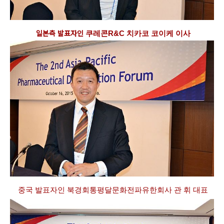
일본측
발표자인
쿠레콘
R&C
치카코 코이케 이사
중국 발표자인
북경
회통평달문화전파유한회사 관 휘 대표