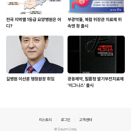
전국 지역별 1등급 요양병원은 어
부광약품, 복합 위장관 치료제 위
디?
속엔 정 출시
길병원 이선훈 행정원장 취임
광동제약, 필름형 발기부전치료제
'이그니스' 출시
의안내
티스토리
로그인
고객센터
© Daum Corp.