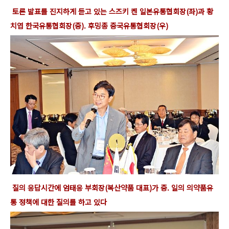
토론 발표를 진지하게
듣고 있는 스즈키 켄 일본유통협회장(좌)과 황
치엽 한국유통협회장(중). 후밍종 중국유통협회장(우)
질의 응답시간에 엄태응 부회장(복산약품 대표)가 중. 일의 의약품유
통 정책에 대한 질의를 하고 있다