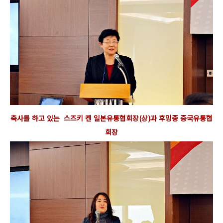
축사를 하고 있는
스즈키 켄 일본유통협회장(상)과
후밍종 중국
유통
협
회장