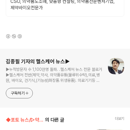
CSO, 의약품도소매, 맞춤형 컨설팅, 의약품전문벤처기업,
제약바이오전문가
(새창열림)
로그 정보
김종필 기자의 헬스케어 뉴스▶
▶누적방문자 수 1,100만명 돌파. .헬스케어 뉴스 전문 블로거
▶헬스케어 전반(제약,약사, 의약품유통(물류위수탁),의료,병
원, 바이오, 건기식,(기능성)화장품.위생용품). 의료기기등 ☞
제보 및 보도 자료, 제품 홍보.마케팅 문의 이메일:
jp11222@naver.com
구독하기
더보기
◆포토 뉴스/▷약계포토뉴스
의 다른 글