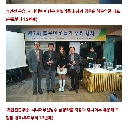
개인전 우승:
시니어부 이한우 원일약품 회장과 김동운 해운약품 대표
(우로부터 1,3번째)
개인전
준우승:
시니어부
신남수 남양약품 회장과 쥬니어부
유봉해 드
림팜 대표(우로부터 1,3번째)