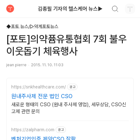
검색하기
김종필 기자의 헬스케어 뉴스▶
티스토리
◆포토 뉴스/▷약계포토뉴스
[포토]의약퓸유통협회 7회 불우
이웃돕기 체육행사
jean pierre
2015. 11. 10. 11:03
https://snkhealthcare.com/
광고
원내주사제 전문 법인 CSO
새로운 형태의 CSO (원내 주사제 영업), 세무상담, CSO신
고제 관련 문의
https://zalpharm.com
광고
벤처기업인증 제약CSO 잘팜