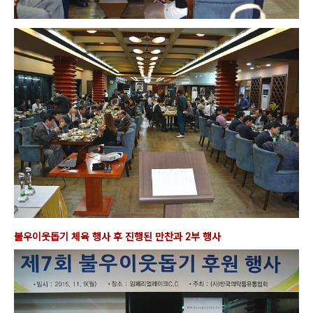
불우이웃돕기 체육 행
사 후 진행된 만찬과 2부 행사