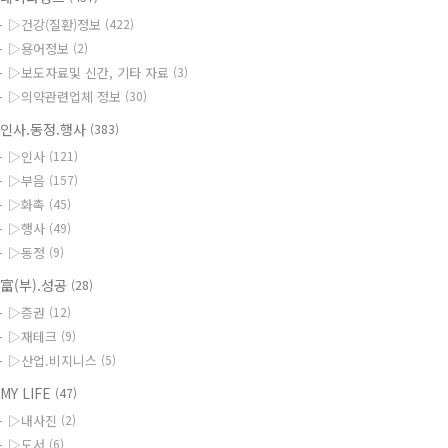
▷건강(질환)정보
(422)
▷용어정보
(2)
▷보도자료및 신간, 기타 자료
(3)
▷의약관련업체 정보
(30)
인사.동정.행사
(383)
▷인사
(121)
▷부음
(157)
▷화촉
(45)
▷행사
(49)
▷동정
(9)
富(부).성공
(28)
▷증권
(12)
▷재테크
(9)
▷산업.비지니스
(5)
MY LIFE
(47)
▷내사진
(2)
▷도서
(6)