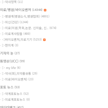
▷약사정책
(11)
의료/병원/바이오벤처
(14344)
▷병원계(병원소식,병원협회)
(4801)
▷외신(건강)
(1244)
▷의료(의원,학회,논문. 신의술, 신..
(674)
▷의료계사람들
(480)
◁바이오벤처,의료기기
(5253)
▷한의계
(3)
기자의 눈
(27)
동영상(UCC)
(59)
▷ my life
(6)
▷약사(회),의약품유통
(29)
▷의료(바이오벤처)
(23)
포토 뉴스
(53)
▷약계포토뉴스
(52)
▷의료계포토뉴스
(0)
데이타뱅크
(457)