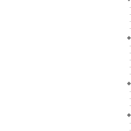
◆
◆
◆