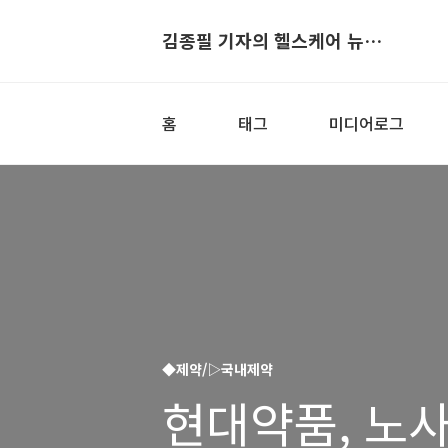
김종필 기자의 헬스케어 뉴스▶
홈
태그
미디어로그
◆제약/▷국내제약
현대약품, 노