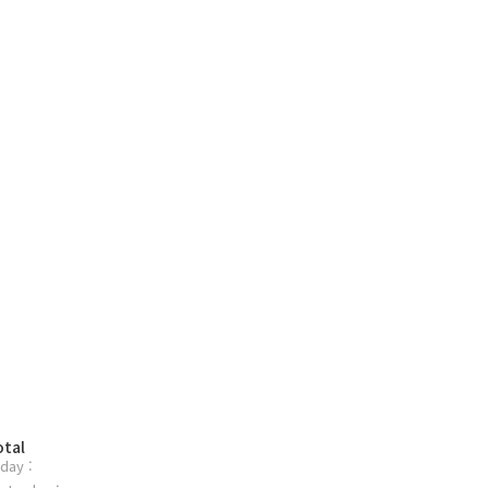
otal
day :