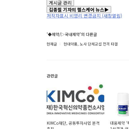
게시글 관리
김종필 기자의 헬스케어 뉴스▶
저작자표시
비영리
변경금지
(새창열림)
'◆제약/▷국내제약'의 다른글
현재글
현대약품, 노사 단체교섭 전격 타결
관련글
KIMCo재단, 공동투자사업 본격
대웅제약 ‘펙수클루’, 임상
추진
1상결과 