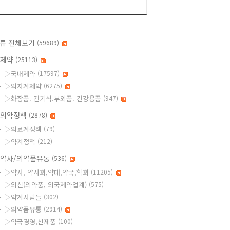
류 전체보기
(59689)
◆제약
(25113)
▷국내제약
(17597)
▷외자계제약
(6275)
▷화장품. 건기식.부외품. 건강용품
(947)
의약정책
(2878)
▷의료계정책
(79)
▷약계정책
(212)
약사/의약품유통
(536)
▷약사, 약사회,약대,약국,학회
(11205)
▷외신(의약품, 외국제약업계)
(575)
▷약계사람들
(302)
▷의약품유통
(2914)
▷약국경영,신제품
(100)