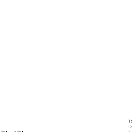
방
T
To
문