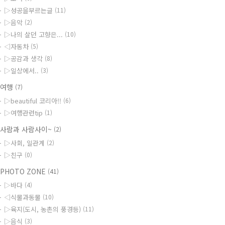
▷성공을부르는글
(11)
▷음악
(2)
▷나의 살던 고향은...
(10)
◁자동차
(5)
▷공감과 생각
(8)
▷일상에서..
(3)
◆여행
(7)
▷beautiful 코리아!!
(6)
▷여행관련tip
(1)
사람과 사람사이~
(2)
▷사회, 일관계
(2)
▷친구
(0)
PHOTO ZONE
(41)
▷바다
(4)
◁식물과동물
(10)
▷육지(도시, 농촌의 풍경등)
(11)
▷음식
(3)