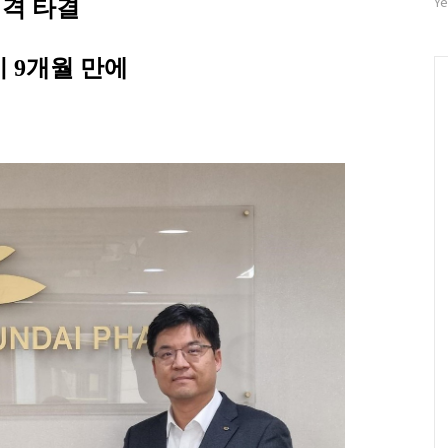
자
Ye
전격 타결
수
시 9개월 만에