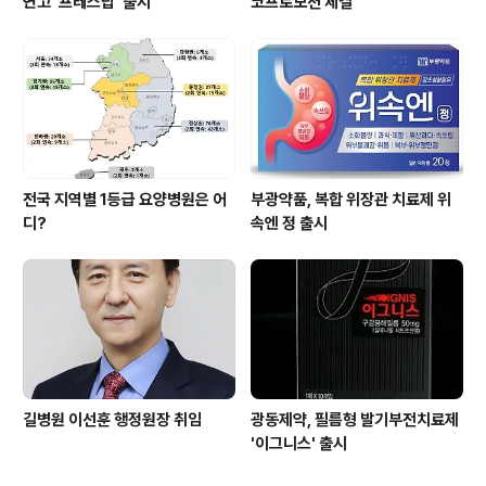
연고 ‘프레스탑’ 출시
코프로모션 체결
전국 지역별 1등급 요양병원은 어
부광약품, 복합 위장관 치료제 위
디?
속엔 정 출시
길병원 이선훈 행정원장 취임
광동제약, 필름형 발기부전치료제
'이그니스' 출시