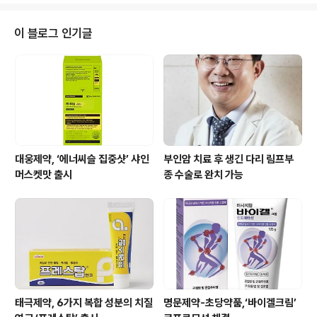
명 나눔을 몸소 실천했다. 임 과장은 조혈모세포 기증 등록
5년만인 지난해 10월 가톨릭의과대학교 가톨릭조혈모세
이 블로그 인기글
포은행으로부터 급성 골수성백혈병으로 위독한 익명의 환
자와 유전자가 100% 일치한다는 연락을 받고, 망설임없
이 생명을 구하는 숭고한 일에 동참하기로 했다. 지난 2월
14일에 조혈모세포 기증을 위한 건강검진을 받은 후 최종
한양대학교병원에서 3월 10일 조혈모세포 기증 ..
대웅제약, ‘에너씨슬 집중샷’ 샤인
부인암 치료 후 생긴 다리 림프부
머스켓맛 출시
종 수술로 완치 가능
태극제약, 6가지 복합 성분의 치질
명문제약-초당약품,‘바이겔크림’