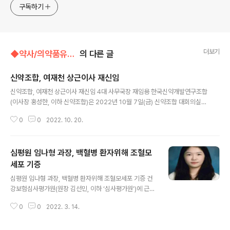
jp11222@naver.com
구독하기
더보기
◆약사/의약품유통/▷약계사람들
의 다른 글
신약조합, 여재천 상근이사 재신임
글 내용
신약조합, 여재천 상근이사 재신임 4대 사무국장 재임용 한국신약개발연구조합
(이사장 홍성한, 이하 신약조합)은 2022년 10월 7일(금) 신약조합 대회의실에
서 개최된 2022년도 제4회 이사회에서 여재천 상근이사를 신약조합 제4대 사
0
0
2022. 10. 20.
무국장으로 재신임했다고 밝혔다. 여재천 사무국장은 “34년간의 행정 전문가
로서의 경험을 바탕으로 조합원사 신약개발 지원을 위하여 사무국의 전문적인
경영과 집행을 책임 있게 해 나가겠다”는 소신을 밝혔다.
심평원 임나형 과장, 백혈병 환자위해 조혈모
세포 기증
글 내용
심평원 임나형 과장, 백혈병 환자위해 조혈모세포 기증 건
강보험심사평가원(원장 김선민, 이하 ‘심사평가원’)에 근무
하는 임나형 과장이 지난 10일 백혈병 환자에게 조혈모세
0
0
2022. 3. 14.
포를 기증했다. 임나형 과장은 코로나19 오미크론이 최고
점에 달하는 상황에서도 백혈병 환자에게 조혈모세포를 기
증해 공공기관의 직원으로서 사회적 가치를 실현하며, 생