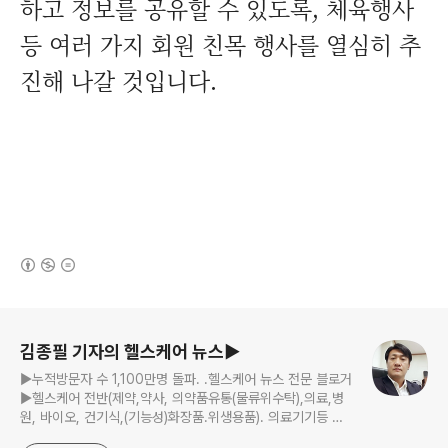
하고 정보를 공유할 수 있도록, 체육행사
등 여러 가지 회원 친목 행사를 열심히 추
진해 나갈 것입니다.
(새창열림)
로그 정보
김종필 기자의 헬스케어 뉴스▶
▶누적방문자 수 1,100만명 돌파. .헬스케어 뉴스 전문 블로거
▶헬스케어 전반(제약,약사, 의약품유통(물류위수탁),의료,병
원, 바이오, 건기식,(기능성)화장품.위생용품). 의료기기등 ☞
제보 및 보도 자료, 제품 홍보.마케팅 문의 이메일: