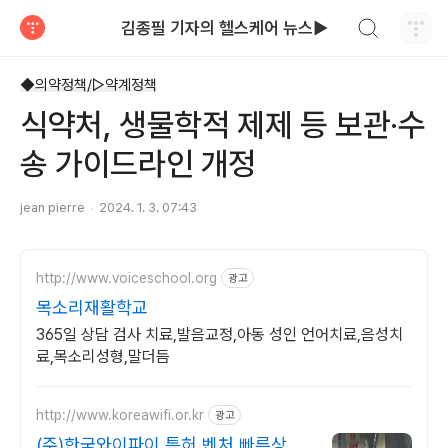
검색하기
김종필 기자의 헬스케어 뉴스▶
티스토리
◆의약정책/▷약계정책
식약처, 생물학적 제제 등 보관·수
송 가이드라인 개정
jean pierre
2024. 1. 3. 07:43
http://www.voiceschool.org
광고
목소리재활학교
365일 상담 검사 치료,발음교정,아동 성인 언어치료,음성치
료,목소리성형,말더듬
http://www.koreawifi.or.kr
광고
(주)한국와이파이 특허,벤처 빠른상담