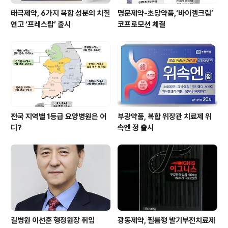
태극제약, 6가지 복합 성분의 치질
명문제약-초당약품,‘바이겔크림’
연고 ‘프레스탑’ 출시
코프로모션 체결
전국 지역별 1등급 요양병원은 어
부광약품, 복합 위장관 치료제 위
디?
속엔 정 출시
길병원 이선훈 행정원장 취임
광동제약, 필름형 발기부전치료제