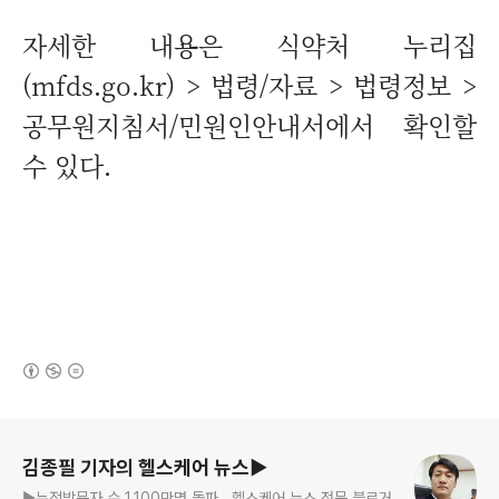
자세한 내용은 식약처 누리집
(mfds.go.kr) > 법령/자료 > 법령정보 >
공무원지침서/민원인안내서에서 확인할
수 있다.
(새창열림)
로그 정보
김종필 기자의 헬스케어 뉴스▶
▶누적방문자 수 1,100만명 돌파. .헬스케어 뉴스 전문 블로거