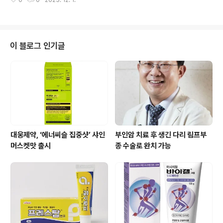
0
0
2023. 12. 1.
진행한다고 밝혔다. 이번 조치는 GMP 적합판정 취소제 시행(’22년 12월) 이
후 첫 사례로, 지난 7월 해당 업체 현장점검 결과 ‘레큐틴정’ 등 6개 제품을 지속
·반복적으로 허가사항과 다르게 첨가제를 임의로 증·감량해 제조하면서 제조기
록서에는 허가사항과 같게 제조하는 것처럼 거짓 작성한 사실이 적발됐기 때문
이다. 현재 반복적으로 GMP에 관한 기록을 거짓으로 작성(｢약사법｣ 제38조
이 블로그 인기글
의3제3항제2호)하여 의약품을 판매하는 경우에는 해당 의약품의 적합판정을
취소할 수 있다. ..
대웅제약, ‘에너씨슬 집중샷’ 샤인
부인암 치료 후 생긴 다리 림프부
머스켓맛 출시
종 수술로 완치 가능