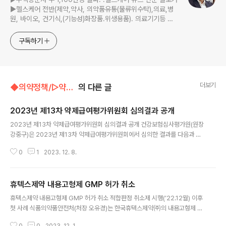
▶헬스케어 전반(제약,약사, 의약품유통(물류위수탁),의료,병
원, 바이오, 건기식,(기능성)화장품.위생용품). 의료기기등 ☞
제보 및 보도 자료, 제품 홍보.마케팅 문의 이메일:
jp11222@naver.com
구독하기
더보기
◆의약정책/▷약계정책
의 다른 글
2023년 제13차 약제급여평가위원회 심의결과 공개
글 내용
2023년 제13차 약제급여평가위원회 심의결과 공개 건강보험심사평가원(원장
강중구)은 2023년 제13차 약제급여평가위원회에서 심의한 결과를 다음과 같
이 공개했다. ○ 결정신청 약제 등의 요양급여 적정성 심의결과 품 목 제약사 효
0
1
2023. 12. 8.
능․효과 심의 결과 소틱투정6밀리그램 (듀크라바시티닙) (유)한국비엠에스제약
판상 건선 평가금액 이하 수용시 급여의 적정성이 있음 포텔리지오주20밀리그
램 (모가물리주맙) 한국쿄와기린(주) 균상식육종 또는 시자리증후군 급여의 적
휴텍스제약 내용고형제 GMP 허가 취소
정성이 있음 리브텐시티정 (마리바비르) 한국다케다제약(주) 이식 후 거대세포
글 내용
바이러스(CMV) 감염 급여의 적정성이 있음 ○ 2023년 건강보험약제 급여적
휴텍스제약 내용고형제 GMP 허가 취소 적합판정 취소제 시행(’22.12월) 이후
정성 재평가 심의 결과(제약사 이의신청 관련) 성분명 효능․효과 심의 결과 리마
첫 사례 식품의약품안전처(처장 오유경)는 한국휴텍스제약㈜의 내용고형제 대
프로스트 알파덱스 폐색성혈전..
단위 제형에 대한 의약품 제조·품질관리기준(이하 GMP) 적합판정 취소 절차를