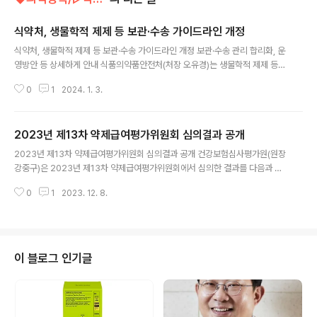
식약처, 생물학적 제제 등 보관·수송 가이드라인 개정
글 내용
식약처, 생물학적 제제 등 보관·수송 가이드라인 개정 보관·수송 관리 합리화, 운
영방안 등 상세하게 안내 식품의약품안전처(처장 오유경)는 생물학적 제제 등의
보관·수송 관리 합리화에 따른 운영방안 등을 상세하게 안내하기 위해 ‘생물학
0
1
2024. 1. 3.
적 제제 등 보관 및 수송 관리 가이드라인’을 12월 28일 개정했다고 밝혔다. 생
물학적 제제 등은 생물학적 제제(백신, 혈장분획제제 및 항독소), 유전자재조합
의약품, 세포배양의약품, 세포치료제, 유전자 치료제 및 이와 유사한 제제를 말
2023년 제13차 약제급여평가위원회 심의결과 공개
한다. 주요 개정 내용은 ▲보관온도에 따른 제품군별 수송 관리 방법 안내 ▲일
글 내용
시적 온도 일탈 시 과학적 입증 방법 안내 ▲제품 수송 시 온도관리 등에 관한
2023년 제13차 약제급여평가위원회 심의결과 공개 건강보험심사평가원(원장
질의응답 사항 등이다. 제품군은 백신, 냉장·냉동 보관 제품, 냉장 보관 제품 중
강중구)은 2023년 제13차 약제급여평가위원회에서 심의한 결과를 다음과 같
‘사용..
이 공개했다. ○ 결정신청 약제 등의 요양급여 적정성 심의결과 품 목 제약사 효
0
1
2023. 12. 8.
능․효과 심의 결과 소틱투정6밀리그램 (듀크라바시티닙) (유)한국비엠에스제약
판상 건선 평가금액 이하 수용시 급여의 적정성이 있음 포텔리지오주20밀리그
램 (모가물리주맙) 한국쿄와기린(주) 균상식육종 또는 시자리증후군 급여의 적
정성이 있음 리브텐시티정 (마리바비르) 한국다케다제약(주) 이식 후 거대세포
바이러스(CMV) 감염 급여의 적정성이 있음 ○ 2023년 건강보험약제 급여적
이 블로그 인기글
정성 재평가 심의 결과(제약사 이의신청 관련) 성분명 효능․효과 심의 결과 리마
프로스트 알파덱스 폐색성혈전..