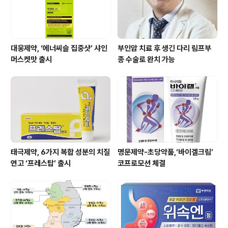
대웅제약, ‘에너씨슬 집중샷’ 샤인
부인암 치료 후 생긴 다리 림프부
머스켓맛 출시
종 수술로 완치 가능
태극제약, 6가지 복합 성분의 치질
명문제약-초당약품,‘바이겔크림’
연고 ‘프레스탑’ 출시
코프로모션 체결