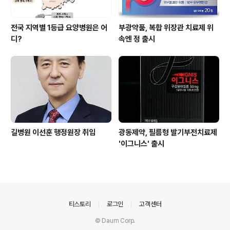
전국 지역별 1등급 요양병원은 어
부광약품, 복합 위장관 치료제 위
디?
속엔 정 출시
길병원 이선훈 행정원장 취임
광동제약, 필름형 발기부전치료제
'이그니스' 출시
의안내
티스토리
로그인
고객센터
© Daum Corp.