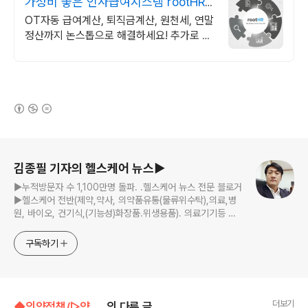
가성비 좋은 인사급여시스템 rootHR
올인원HR플랫폼
OT자동 급여계산, 퇴직금계산, 원천세, 연말
정산까지 논스톱으로 해결하세요! 추가로 인
사, 근태, 급여, 평가, 교육 필요한 모듈단위
로 맞춰서 이용하세요!
(새창열림)
로그 정보
김종필 기자의 헬스케어 뉴스▶
▶누적방문자 수 1,100만명 돌파. .헬스케어 뉴스 전문 블로거
▶헬스케어 전반(제약,약사, 의약품유통(물류위수탁),의료,병
원, 바이오, 건기식,(기능성)화장품.위생용품). 의료기기등 ☞
제보 및 보도 자료, 제품 홍보.마케팅 문의 이메일:
jp11222@naver.com
구독하기
더보기
◆의약정책/▷약계정책
의 다른 글