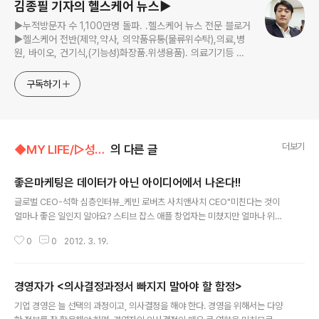
김종필 기자의 헬스케어 뉴스▶
▶누적방문자 수 1,100만명 돌파. .헬스케어 뉴스 전문 블로거
▶헬스케어 전반(제약,약사, 의약품유통(물류위수탁),의료,병
원, 바이오, 건기식,(기능성)화장품.위생용품). 의료기기등 ☞
제보 및 보도 자료, 제품 홍보.마케팅 문의 이메일:
jp11222@naver.com
구독하기
더보기
◆MY LIFE/▷성공을부르는글
의 다른 글
좋은마케팅은 데이터가 아닌 아이디어에서 나온다!!
글 내용
글로벌 CEO-석학 심층인터뷰_케빈 로버츠 사치앤사치 CEO"미친다는 것이
얼마나 좋은 일인지 알아요? 스티브 잡스 애플 창업자는 미쳤지만 얼마나 위대
했어요? 세상의 모든 진보는 미친 사람으로부터 나와요." 세계적 광고 대행사인
0
0
2012. 3. 19.
사치앤사치(Saatchi & Saatchi)의 케빈 로버츠(63) 최고경영자(CEO)는 지
난 7일 WeeklyBIZ와의 인터뷰에서 "나는 미친 사람(I am crazy!)"이라고 여
러 번 유쾌하게 얘기했다. 그는 "젊은이들에게 '빨리 실패하고 빨리 배우고 빨리
경영자가 <의사결정과정서 빠지지 말아야 할 함정>
바로잡으라'(fail fast, learn fast, fix fast!)고 항상 강조한다"고 했다. 그가 직
글 내용
원을 뽑는 기준도 '세상을 바꿀 자질이 있는지' 여부다. 실제 사치앤사치는 직원
기업 경영은 늘 선택의 과정이고, 의사결정을 해야 한다. 경영을 위해서는 다양
채용 시 면접을 생략하는 대신 각국..