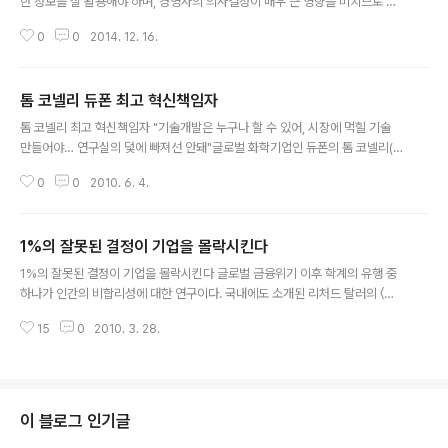
한 정보를 잘 활용해야 하며, 경영자의 의사결정이 매우 큰 영향을 미치므로 신
중해야 한다. 그러나 상당수의 기업들은 여러 가지 함정의 오류에 빠져 잘못된
0
0
2014. 12. 16.
의사결정을 한다. ▲정보에 과도하게 의존하는 앵커링의 함정 일반적이고 치명
적인 심리 현상은 ‘앵커링의 함정(Anchoring Trap)'이다. 이는 첫인상이나 처
음 떠오르는 아이디어, 처음 접한 자료 등 맨 처음 입수한 정보에 상대적으로 큰
톰 코넬리 듀폰 최고 혁신책임자
비중을 둠으로써 마치 거기에 닻을 내린 것처럼 이후의 사고 과정이 그 정보에
글 내용
제약을 받게 되는 현상이다. 이 함정은 다양한 형태로 다가온다. 친구가 던지는
톰 코넬리 최고 혁신책임자 "기술개발은 누구나 할 수 있어, 시장에 먹힐 기술
한마디 말이다 신문에 게재된 통계 자료 등 겉으로 보기에는 별 문제가 없는 정
만들어야… 연구실의 덫에 빠져선 안돼"글로벌 화학기업인 듀폰의 톰 코넬리(C
보들이 ..
onnelly) 부회장은 '최고혁신책임자(CIO ·Chief Innovation Officer)'라는
0
0
2010. 6. 4.
독특한 직책을 맡고 있다. 미국 프린스턴대(화공과) 졸업 후 케임브리지대에서
같은 전공으로 박사학위를 받은 엔지니어 출신인 그는 원래 최고기술책임자(C
TO)였다. 그가 CIO로 임명된 것은 2007년 1월. 당시 듀폰은 글로벌 기업 가
1%의 잘못된 결정이 기업을 몰락시킨다
운데 처음 이 직책을 도입했다. 주임무는 연구실에서 개발된 기술이 시장에 '먹
글 내용
힐 것인지' 고민하는 것. "기술 개발은 누구나 얼마든지 할 수 있는 것이기에 더
1%의 잘못된 결정이 기업을 몰락시킨다 글로벌 금융위기 이후 학계의 유행 중
는 경쟁력이 없었어요. 더 중요한 것은 기술을 어디에, 어떻게 써..
하나가 인간의 비합리성에 대한 연구이다. 국내에도 소개된 리처드 탈러의 〈넛
지〉나 댄 애리얼리의 〈상식 밖의 경제학〉이 대표적이다. 인간의 합리성을 전제로
15
0
2010. 3. 28.
했던 기존의 경제학 책들은 서가 뒷자리로 퇴출됐다. 〈스웨이·Sway〉도 그런 트
렌드에 올라탄 책 중 하나다. 이 책은 2008년 6월 출판돼 뉴욕타임스와 월스트
리트저널 등의 베스트셀러에 올랐고 미국에서 20만권 이상 팔렸다. 이 책의 저
자는 롬 브래프먼과 오리 브래프먼. 각각 심리학 박사와 경영 컨설턴트인 형제
는 이 책 하나로 일약 스타덤에 올랐다. 지난달 22일 브래프먼 형제를 만나기
이 블로그 인기글
위해 미국 샌프란시스코 남쪽의 팔로알토를 찾았다. 약속장소에 도착해 5분쯤