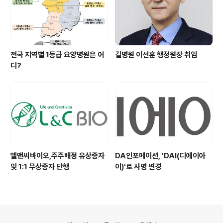
전국 지역별 1등급 요양병원은 어
길병원 이선훈 행정원장 취임
디?
엘앤씨바이오,주주배정 유상증자
DA인포메이션, 'DAI(디에이아
및 1:1 무상증자 단행
이)'로 사명 변경
의안내