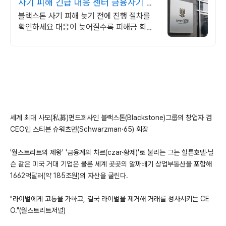
사기 피해 긴급 대응 센터 금융사기 피
해금 회수 전문
블랙스톤 사기 피해 늦기 전에 진행 절차를
확인하세요 대응이 늦어질수록 피해금 회수
는 어려워집니다 윤빛만의 노하우로 해결책
을 제시합니다
세계 최대 사모(私募)펀드회사인 블랙스톤(Blackstone)그룹의 창업자 겸
CEO인 스티븐 슈워츠먼(Schwarzman·65) 회장
'월스트리트의 제왕' '금융계의 차르(czar·황제)'로 불리는 그는 힐튼호텔·닐
슨 같은 미국 거대 기업은 물론 세계 곳곳의 알짜배기 상업부동산을 포함해
1662억달러(약 185조원)의 자산을 굴린다.
"라이벌에게 고통을 가하고, 결국 라이벌을 제거해 거래를 성사시키는 CE
O."(월스트리트저널)