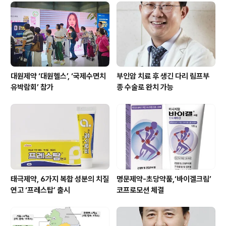
기다리는데 바..
대원제약 ‘대원헬스’, ‘국제수면치
부인암 치료 후 생긴 다리 림프부
유박람회’ 참가
종 수술로 완치 가능
태극제약, 6가지 복합 성분의 치질
명문제약-초당약품,‘바이겔크림’
연고 ‘프레스탑’ 출시
코프로모션 체결