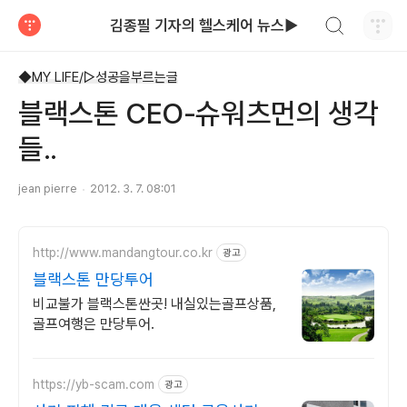
검색하기
김종필 기자의 헬스케어 뉴스▶
티스토리
◆MY LIFE/▷성공을부르는글
블랙스톤 CEO-슈워츠먼의 생각
들..
jean pierre
2012. 3. 7. 08:01
http://www.mandangtour.co.kr
광고
블랙스톤 만당투어
비교불가 블랙스톤싼곳! 내실있는골프상품,
골프여행은 만당투어.
https://yb-scam.com
광고