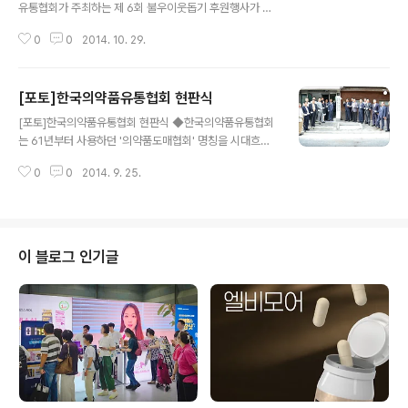
유통협회가 주최하는 제 6회 불우이웃돕기 후원행사가 지
난 10월 27일 천룡cc에서 160여명이 참가한 가운데 개
0
0
2014. 10. 29.
최됐다. ◆황치엽 의약품유통협회 회장이 행사시작을 알리
는 시타를 하고 있다. ◆2부 행사에서 황치엽 의약품유통
협회장이 참석자들에게 환영사를 하고 있다. ◆조찬휘 대
[포토]한국의약품유통협회 현판식
한약사회장이 축사를 하고 있다. ◆남상규 대회 운영위원
글 내용
장이 제 1회 대회부터 5회대회까지 경과 보고를 하고 있다.
[포토]한국의약품유통협회 현판식 ◆한국의약품유통협회
◆황치엽 의약품유통협회장이 박영관 세종병원 회장에게
는 61년부터 사용하던 '의약품도매협회' 명칭을 시대흐름
심장병 환자를 위한 후원금 1천만원을 전달하고 있다. ◆
에 부응하고, 보다 선진적이고 현대화된 실정에 맞게 한국
황치엽 의약품 유통협회장이 김광훈 소아당뇨인협회장에
0
0
2014. 9. 25.
의약품유통협회로 명칭을 변경, 지난 9월24일 현판식을
게 소아당뇨 환자를 위한 후원금 1천만원을 전달하고 있다.
가졌다. ◆53년만에 새롭게 탄생한 한국의약품유통협회
◆2부 행사는 박호영 한국의약품유통협회 부회장의 사회
회관
로 ..
이 블로그 인기글