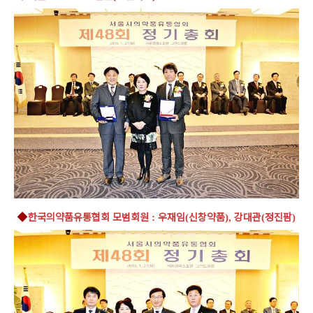
◆
한국의약품유통협회 모범회원
우재임
신창약품
강대관
정진팜
:
(
),
(
)