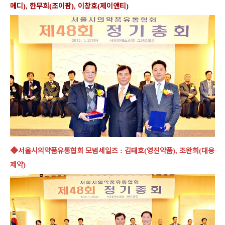
메디
한무희
조이팜
이창호
제이앤티
),
(
),
(
)
◆
서울시의약품유통협회 모범세일즈
김태호
영진약품
조완희
대웅
:
(
),
(
제약
)