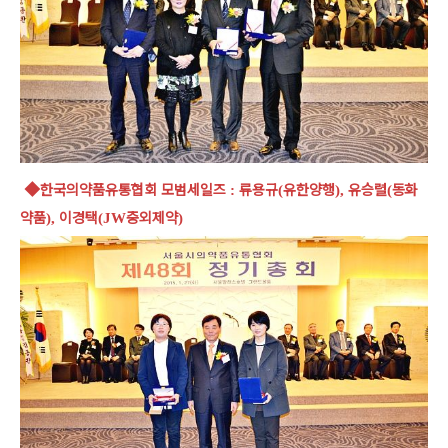
◆
한국의약품유통협회 모범세일즈
류용규
유한양행
유승렬
동화
:
(
),
(
약품
이경택
중외제약
),
(JW
)