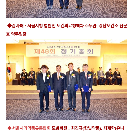
◆
감사패
서울시청 함현진 보건의료정책과 주무관
강남보건소 신문
:
,
호 약무팀장
◆
서울시의약품유통협회
모범회원
최진규
한빛약품
최재학
유니
:
(
),
(