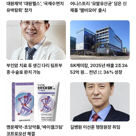
대원제약 ‘대원헬스’, ‘국제수면치
어니스트리 ‘모발유산균’ 담은 신
유박람회’ 참가
제품 ‘엘비모어’ 출시
부인암 치료 후 생긴 다리 림프부
SK케미칼, 2025년 매출 2조36
종 수술로 완치 가능
52억 원… 전년 比 36% 성장
명문제약-초당약품,‘바이겔크림’
길병원 이선훈 행정원장 취임
코프로모션 체결