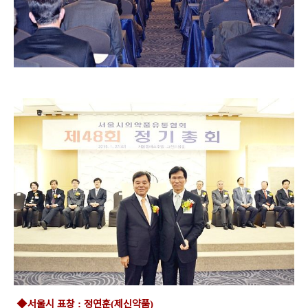
◆
서울시 표창
정연훈
제신약품
:
(
)