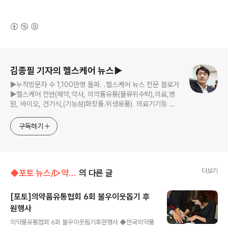
(새창열림)
로그 정보
김종필 기자의 헬스케어 뉴스▶
▶누적방문자 수 1,100만명 돌파. .헬스케어 뉴스 전문 블로거
▶헬스케어 전반(제약,약사, 의약품유통(물류위수탁),의료,병
원, 바이오, 건기식,(기능성)화장품.위생용품). 의료기기등 ☞
제보 및 보도 자료, 제품 홍보.마케팅 문의 이메일:
jp11222@naver.com
구독하기
더보기
◆포토 뉴스/▷약계포토뉴스
의 다른 글
[포토]의약품유통협회 6회 불우이웃돕기 후
원행사
글 내용
의약품유통협회 6회 불우이웃돕기후원행사 ◆한국의약품