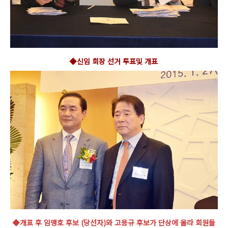
◆신임 회
장 선거 투표및 개표
◆개표 후 임맹호 후보
(당선자)와 고용규 후보가 단상에 올라 회원들