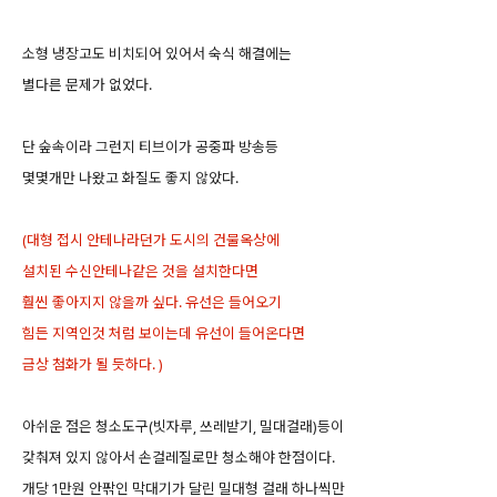
소형 냉장고도 비치되어 있어서 숙식 해결에는
별다른 문제가 없었다.
단 숲속이라 그런지 티브이가 공중파 방송등
몇몇개만 나왔고 화질도 좋지 않았다.
(대형 접시 안테나라던가 도시의 건물옥상에
설치된 수신안테나같은 것을 설치한다면
훨씬 좋아지지 않을까 싶다. 유선은 들어오기
힘든 지역인것 처럼 보이는데 유선이 들어온다면
금상 첨화가 될 듯하다. )
아쉬운 점은 청소도구(빗자루, 쓰레받기, 밀대걸래)등이
갖춰져 있지 않아서 손걸레질로만 청소해야 한점이다.
개당 1만원 안팎인 막대기가 달린 밀대형 걸래 하나씩만