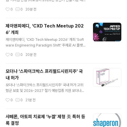
5,350억 원, 영업이익 440억 원을 기록하며 반기 기준 역
작성시간
0
0
20분 전
대 최대 실적을 경신했다. 특히 전년 동기 대비 매출은 8.
7%(429억 원), 영업이익은 21.1%(77억 원) 고성장세를
나타내며 올해 연간 매출 '1조 클럽' 가시화를 위한 강력한
제이앤피메디, ‘CXD Tech Meetup 202
동력을 확보했다. 매출총이익 역시 1,992억 원으로 8.2%
6’ 개최
증가했고, 영업이익률은 8.2%로 수익성 개선까지 이뤄냈
글 내용
다. 이번 호실적은 기존 주력 제품군의 탄탄한 성장세 위에
제이앤피메디, ‘CXD Tech Meetup 2026’ 개최 ‘Soft
글로벌 사업 및 위탁개발생산(CDMO) 부문의 신규 매출
ware Engineering Paradigm Shift’ 주제로 AI 플랫폼
이 본격적으로 결합한 결과다. 우선 지난해 프랑스 사노피
기반 신약 및 혁신 의료기기 개발 컨설팅 기업 제이앤피메
작성시간
0
0
20분 전
로부터 인수한 세포독성항암제 '탁소텔(도세탁셀)'이..
디(대표 정권호)가 오는 9월 12일 인천 송도 본사에서 IT
업계 종사자를 대상으로 ‘CXD Tech Meetup 2026’을
개최한다고 밝혔다. 올해 행사의 주제는 ‘Software Engi
모더나 ‘스파이크박스 프리필드시린지주’ 국
neering Paradigm Shift’다. AI의 확산으로 코드 생산
내 허가
성이 크게 향상되고 직무 간 경계가 흐려지는 가운데, 소프
글 내용
트웨어 엔지니어의 역할이 어떻게 변화하고 있는지를 실제
모더나 ‘스파이크박스 프리필드시린지주’ 국내 허가 고위
개발 사례를 중심으로 살펴본다. 이번 밋업은 엔지니어의
험군 보호 및 2026-2027 절기 예방접종 지원 모더나코
역할이 단순한 기능 구현과 코드 개발을 넘어 제품 기획과
리아는 JN.1 계열 XFG 하위변이를 반영한 자사의 업데이
작성시간
0
0
21분 전
운영, 인프라 전반..
트된 코로나19 백신 ‘스파이크박스 프리필드시린지주’가
식품의약품안전처로부터 품목허가를 획득했다고 밝혔다.
이번 허가는 국내 코로나19 백신의 연례 변이주 업데이트
샤페론, 아토피 치료제 ‘누겔’ 제형 美 특허 등
를 위한 균주변경 체계가 처음 적용된 사례로, 최신 유행 변
록 결정
이에 맞춘 백신을 보다 신속하게 공급할 수 있는 기반을 마
글 내용