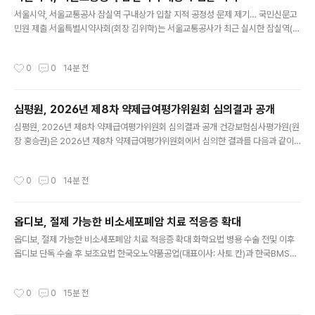
로막고 있는 상황이라는 주장이다. 무자격자가 상주하는 편의점에서도 의약품 구매
글 내용
가 가능한 반면, 합법적 자격을 갖춘 한약사 약국은 의약품을 공급받..
서울시약, 서울교통공사 잠실역 구내상가 입찰 지적 공정성 문제 제기… 국민신문고
민원 제출 서울특별시약사회(회장 김위학)는 서울교통공사가 최근 실시한 잠실역(2·
8호선) 구내 상가 임대차 입찰과 관련하여, 입찰참가자격 요건의 공정성 및 낙찰업체
의 운영구조에 대해 강한 우려를 표명하며 관계 기관에 조사를 요청하는 민원을 국민
작성시간
0
0
14분 전
신문고에 제출한다고 밝혔다. 이번 입찰에서 낙찰자로 선정된 M법인은 부동산 임대
주선과 의약품 유통·제조, 광고 사업을 함께 영위하는 법인으로, 이미 논현역과 학동
역, 면목역, 강남구청역 등 서울교통공사 구내 여러 역사에서 의원과 약국을 세트로
심평원, 2026년 제8차 약제급여평가위원회 심의결과 공개
개설·유치해 운영해 온 것으로 확인된다. 서울시약사회는 서울교통공사의 이번 입찰
글 내용
공고가 대규모 상가(전용면적 626제곱미터 이상)를 이미 운영 ..
심평원, 2026년 제8차 약제급여평가위원회 심의결과 공개 건강보험심사평가원(원
장 홍승권)은 2026년 제8차 약제급여평가위원회에서 심의한 결과를 다음과 같이
공개한다. ○ 결정신청 약제의 요양급여 적정성 심의결과품 목제약사효능․효과심의
결과하임파지프리필드펜주150mg/mL(마스타시맙)한국화이자제약㈜35kg 이상
작성시간
0
0
14분 전
인, 다음의 성인 및 소아(12세이상) 환자에서의 출혈 빈도 감소 또는 예방을 위한 일
상적인 예방요법• 혈액응고 제8인자(FVIII)에 대한 억제인자를 보유하지 않은 중증
A형 혈우병(선천성 제8인자 결핍), 또는• 혈액응고 제9인자(FIX)에 대한 억제인자
옵디보, 절제 가능한 비소세포폐암 치료 적응증 확대
를 보유하지 않은 중증 B형 혈우병(선천성 제9인자 결핍)평가금액 이하 수용시 급여
글 내용
의 적정성이 있음
옵디보, 절제 가능한 비소세포폐암 치료 적응증 확대 화학요법 병용 수술 전및 이후
옵디보 단독 수술 후 보조요법 한국오노약품공업(대표이사: 사토 칸)과 한국BMS제
약(대표이사: 이혜영)은 항 PD-1 옵디보주(성분명: 니볼루맙)가 8월 3일 식품의약
품안전처로부터 EGFR 변이 또는 ALK 재배열이 없는 절제 가능한(종양 크기 4cm
작성시간
0
0
15분 전
이상 또는 양성 림프절) 비소세포폐암 성인 환자의 치료로서 수술 전 보조요법(neo
adjuvant)으로 백금 기반 화학요법과의 병용요법 및 이어서 수술 후 보조요법(adju