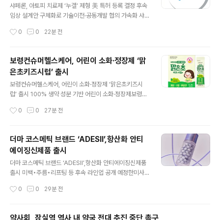
련했다. 스파이크박스프리필드시린지주는 12세 이상 청소
샤페론, 아토피 치료제 ‘누겔’ 제형 美 특허 등록 결정 후속
년 및 성인을 대상으로 사용 가능하며, 최신 유행 변이에 폭
임상 설계안 구체화로 기술이전·공동개발 협의 가속화 샤
넓은 교차 면역 반응을 유도한 것으로 확인되었다. 특히 사
페론(코스닥 378800)은 아토피 피부염 치료제 후보물질
작성시간
0
0
22분 전
전 충전된 프리필드시린지(PFS) 제형으로 별도의 희석이
‘누겔’의 제형에 대해 미국 특허청으로부터 등록결정 통지
나 용량 준비 과정 없이 사용할 ..
를 수령했다고 5일 밝혔다. 회사는 정식 특허 등록 절차를
완료해 해당 제형에 대한 특허 보호 기간을 2042년까지
보령컨슈머헬스케어, 어린이 소화·정장제 ‘맑
미국 내에서 확보할 계획이다. 이번 특허는 누겔의 제형에
은초키즈시럽’ 출시
관한 것으로, 회사가 앞서 확보한 GPCR19 플랫폼 관련
글 내용
화합물·공정 특허들과 함께 글로벌 지식재산권(IP) 포트폴
보령컨슈머헬스케어, 어린이 소화·정장제 ‘맑은초키즈시
리오를 강화하는 성과로 평가된다. 누겔은 경쟁 후보물질
럽’ 출시 100% 생약 성분 기반 어린이 소화·정장제보령컨
들이 채택한 정위 작용제(Orthosteric agonist) 방식과
슈머헬스케어㈜가 어린이용 소화·정장제 ‘맑은초키즈시
작성시간
0
0
27분 전
달리 양성 알로스테릭 조절제(PAM) 방식으로 GPCR19
럽’을 출시했다고 5일 밝혔다. 맑은초키즈시럽은 100%
를 활성화하..
생약 성분을 함유한 일반의약품으로 소화불량, 구토, 묽은
변, 복부팽만감, 식욕감퇴(식욕부진), 과식, 체함, 변비 등
더마 코스메틱 브랜드 ‘ADESII’,항산화 안티
다양한 소화기 증상에 폭넓게 사용할 수 있는 제품이다. 어
에이징신제품 출시
린이는 과식이나 찬 음식 섭취 등으로 소화기 불편감을 느
글 내용
끼기 쉽지만 증상에 적합한 제품을 선택하기 어려운 경우
더마 코스메틱 브랜드 ‘ADESII’,항산화 안티에이징신제품
가 많다. 보령컨슈머헬스케어는 이러한 소비자 니즈를 반
출시 미백•주름•리프팅 등 후속 라인업 공개 예정한미사
영해 다양한 소화기 증상 개선을 위한 어린이용 소화·정장
이언스가더마코스메틱 브랜드 ‘ADESII(아데시)’의 두 번째
작성시간
0
0
29분 전
제를 새롭게 선보였다. 맑은초키즈시럽은 한의학 박사와
신제품을 선보이며 라인업 확장에 나선다. 한미사이언스는
협업해 ‘평위산’ 처방을 기반으로 개발했다. ..
지난 3일ADESII의 첫 제품 ‘블랙 펄 PDRN 네오 세럼’의
후속 라인업으로,항산화를 기반으로 피부 노화 속도를 늦
약사회, 잠실역 역사 내 약국 전대 추진 중단 촉구