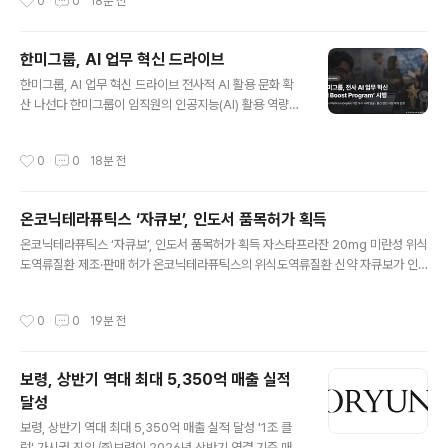
0
0
18분 전
ALT(Severity of Alopecia Tool) 점수가 30% 이상
o)’의 미국 시장 진출을 위한 식품의약국(FDA) 허가 임상
감소하지 않거나..
준비에 박차를 가하고 있다고 6일 밝혔다. 스카이랩스는
미국 의료기기 허가에 필요한 임상시험을 추진하기 위해 F
한미그룹, AI 업무 혁신 드라이브
DA와 사전협의 절차(Q-Submission)를 진행하고, 이를
글 내용
한미그룹, AI 업무 혁신 드라이브 전사적 AI 활용 문화 확
바탕으로 임상 설계와 규제 대응 방안을 구체화해 왔다. 특
산 나선다 한미그룹이 임직원의 인공지능(AI) 활용 역량을
히 스카이랩스는 FDA와의 사전협의를 통해 제품의 성능
높이고 디지털 기반 업무 혁신 문화를 확산하기 위한전사
과 임상적 유효성을 뒷받침하는 데 필요한 근거자료를 이
프로그램 운영에 나선다. 한미그룹은한미사이언스와 한미
미 확보하고 있음을 확인했다. 해당 연구 결과는 국내외 학
작성시간
0
0
18분 전
약품 등을 비롯한 전 계열사 임직원들이 AI와 디지털 기술
회를 통해 발표한 바 있다. 스카이랩스는 조만간 임상시험
을 활용해 업무 방식을 혁신하고 실질적인 성과를 창출할
심사위원회(IRB)..
수 있도록 지원하는 ‘Hanmi AI Boost Program’을 시행
온코닉테라퓨틱스 ‘자큐보’, 인도서 품목허가 획득
한다고 6일 밝혔다. 이번 프로그램은 단순한 AI 활용 시도
글 내용
를 넘어 실제 업무 개선과 현업 적용, 조직 내 확산까지 이
온코닉테라퓨틱스 ‘자큐보’, 인도서 품목허가 획득 자스타프라잔 20mg 미란성 위식
어지는 자발적 실행 중심의 바텀-업(Bottom-up) 프로그
도역류질환 제조·판매 허가 온코닉테라퓨틱스의 위식도역류질환 신약 자큐보가 인
램으로 운영된다. 현업에서의 아이디어 발굴부터 구현, 적
도에서 품목허가를 획득하며 14억 인구 시장에서의 상업화를 본격화한다. 온코닉테
용, 성과 공유까지 전 과정을 체계적으로 지원해 성과 기반
라퓨틱스(코스닥 476060)는 자체 개발 신약 자큐보(성분명 자스타프라잔)가 인도
작성시간
0
0
19분 전
의 AI 활..
중앙의약품표준관리국(Central Drugs Standard Control Organisation, CD
SCO)으로부터 미란성 위식도역류질환 치료제로 현지 제조 및 판매 허가를 획득했
다고 6일 밝혔다. 자큐보가 해외 국가에서 품목 허가를 받은 것은 이번이 처음이다.
보령, 상반기 역대 최대 5,350억 매출 실적
이번 품목허가는 자스타프라잔 시트레이트 정제 20mg(Zastaprazan Citrate T
달성
ablets 20mg)을 미란성 위..
글 내용
보령, 상반기 역대 최대 5,350억 매출 실적 달성 '1조 클
럽' 가시권 진입 ㈜보령이 2026년 상반기 연결 기준 매출