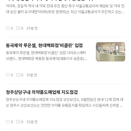
추고 건강한 피부 롱제비티를 실현하는 프리미엄 안티에이
글 내용
약사회, 잠실역 역사 내 약국 전대 추진 중단 촉구 서울교통공사에 재검토 및 약국 전
징 솔루션 ‘베리 펄 바쿠치올 네오 크림(Berry Pearl Bak
대 승인 불허 요구대한약사회(회장 권영희)는 최근 서울교통공사가 추진하고 있는
uchiol Neo Cream)’을 출시했다고 5일 밝혔다. 이번에
'8호선 잠실역 복합상업공간 임대차' 사업과 관련해, 법인을 통한 약국 전대 방식의
선보인 ‘베리 펄 바쿠치올 네오 크림’은ADESII만의 시그니
입점 추진을 즉각 중단하고 계약조건을 전면 재검토할 것을 강력히 촉구하고 나섰다.
처 '펄 제형(Pearl Formula)'이 적용된 제품으로, 유효성
작성시간
0
0
29분 전
논란이 된 이번 사업은 서울교통공사가 잠실역 역사 내 기존 상업공간 약 1,800제곱
분을 안정적으로 담아 피부에 부드럽게 전달되..
미터 규모를 임대하기 위해 진행한 입찰이다. 파악된 계약구조에 따르면, 약국을 직
접 개설할 수 없는 일반 법인이 전체 공간을 일괄 임차한 뒤 그 내부의 약국 공간을 별
동국제약 루온셀, 현대백화점‘비클린’ 입점
도의 약사에게 전대할 수 있는 가능성을 내포하고 있다. 이는 서울교통공사가 지난 2
글 내용
024년 잠실새내역 등 역사 내 약국 상가 입찰 당..
동국제약 루온셀, 현대백화점‘비클린’ 입점 더마코스메틱
브랜드.. 현대백화점 목동점 동국제약(대표이사 송준호)의
더마 비건 코스메틱 브랜드 ‘루온셀(LUONCELL)’이 현대
백화점의 웰니스 기반 클린뷰티 편집숍 ‘비클린(Be CLEA
작성시간
0
0
31분 전
N)’ 목동점에 입점했다. 비클린은 현대백화점이 운영하는
프리미엄 클린뷰티 편집숍으로, 성분 안전성과 브랜드 철
학, 지속가능성 등을 기준으로 다양한 뷰티 브랜드를 선보
청주상당구내 의약품도매업체 지도점검
이고 있다. 엄격한 기준에 따라 입점 브랜드를 선정하는 만
글 내용
큼, 루온셀의 입점은 더마·비건·클린뷰티 브랜드로서의 정
청주상당구내 의약품도매업체 지도점검 상당보건소, 8월한달간 관내 12개 업체 대
체성과 경쟁력을 인정받았다는 점에서 의미가 있다. 비클
상 청주시 상당보건소는 안전한 의약품 유통질서를 확립하고 시민들에게 신뢰할 수
린 매장에서는 약 8억개의 엑소좀을 함유해 단순한 수분
있는 의료 서비스를 제공하기 위해, 8월 한 달 동안 상당구 관내 의약품 도매업소 12
공급을 넘어 피부 바탕부터 탄탄하게 채워주는 ‘셀바이옴
곳을 대상으로 집중적인 지도·점검에 나선다고 밝혔다. 이번 점검은 의약품의 유통
작성시간
0
0
32분 전
에센스’와 출시 한 달 만에 2026..
과정에서 발생할 수 있는 위해요인을 사전에 차단하기 위해 마련되었으며, 주요 확인
사항은 의약품 유통체계 확립 및 판매질서 유지 여부, 허가사항 임의 변경 여부, 품질