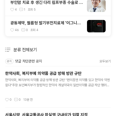
부인암 치료 후 생긴 다리 림프부종 수술로 완
치 가능
4
1
조회
5
광동제약, 필름형 발기부전치료제 '이그니스'
출시
46
0
조회
4
분류 전체보기
주요 글 목록
댓글 차단관련 공지
모두보기
공지
한약사회, 복지부에 의약품 공급 방해 방관 규탄
글 내용
한약사회, 복지부에 의약품 공급 방해 방관 규탄 "편의점엔 의약품 있고 한약사 약엔
없다"주장 보건복지부가 합법적인 한약사 개설약국의 일반의약품 공급 차단 행위를
묵과하고 있다는 비판이 제기됐다. 한약사회는 "편의점 상비의약품 품목 확대 등 국
민 접근성 제고 정책을 펴면서도, 정작 법적으로 판매가 허용된 한약사 약국에 대한
작성시간
0
0
13분 전
의약품 유통 방해에는 뒷짐을 지고 있다"고 지적했다. 성명에 따르면 현재 현행 약사
법상 한약사는 일반의약품을 판매할 수 있다. 그러나 일부 약사단체가 제약사와 유통
업체에 외압을 가해 신규 한약사 개설약국에 대한 일반의약품 공급을 조직적으로 가
서울시약, 서울교통공사 잠실역 구내상가 입찰 지적