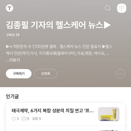
검색하기
티스토리
김종필 기자의 헬스케어 뉴스▶
구독자
19
▶누적방문자 수 1,100만명 돌파. .헬스케어 뉴스 전문 블로거 ▶헬스
케어 전반(제약,약사, 의약품유통(물류위수탁),의료,병원, 바이오, 건
기식,(기능성)화장품.위생용품). 의료기기등 ☞제보 및 보도 자료, 제
...더보기
품 홍보.마케팅 문의 이메일: jp11222@naver.com
구독하기
방명록
신고하기 레이어
열기
인기글
태극제약, 6가지 복합 성분의 치질 연고 ‘프레
스탑’ 출시
3
0
조회
5