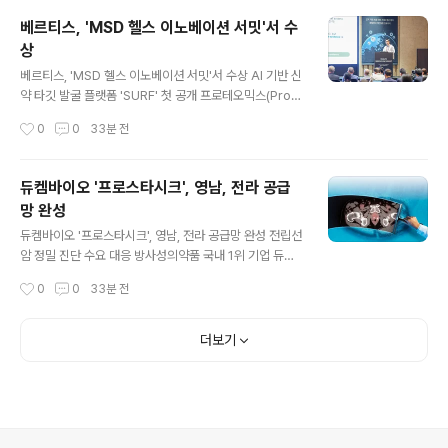
불량 의약품 취급 여부, 의약품 유통관리기준 준수 여부, 그리고 기타 약사법 위반행
베르티스, 'MSD 헬스 이노베이션 서밋'서 수
위 등이다. 상당보건소는 본격적인 현장 점검에 앞서 대상 업소들에 점검 내용을 미
상
리 안내하고 사전 계도를 실시함으로써, 업소들이 스스로 미..
글 내용
베르티스, 'MSD 헬스 이노베이션 서밋'서 수상 AI 기반 신
약 타깃 발굴 플랫폼 'SURF' 첫 공개 프로테오믹스(Prote
omics, 단백질체학) 기술 플랫폼 기업 베르티스(대표 노
작성시간
0
0
33분 전
동영, 한승만)가 한국보건산업진흥원(이하 진흥원)과 한국
MSD가 공동 개최한 'MSD 헬스 이노베이션 서밋(MSD
Health Innovation Summit)'에서 심사위원단 선정기업
듀켐바이오 '프로스타시크', 영남, 전라 공급
으로 최종 수상했다고 4일 밝혔다. 베르티스는 이 자리에
망 완성
서 AI 기반 신약 타깃 발굴 및 검증 플랫폼 'SURF'를 처음
글 내용
공개해 주목을 받았다. 사전심사를 통과한 8개 기업이 피
듀켐바이오 '프로스타시크', 영남, 전라 공급망 완성 전립선
칭에 나선 가운데, 베르티스는 심사위원단 선정기업 3개사
암 정밀 진단 수요 대응 방사성의약품 국내 1위 기업 듀켐
중 유일한 신약 타깃 발굴 플랫폼 기업으로 이름을 올렸다.
바이오(대표이사 김상우)가 PSMA(전립선특이막항원) 표
작성시간
0
0
33분 전
기존 암 진단 솔루션과 단백질 분석 서비스를 ..
적 전립선암 진단용 방사성의약품 '프로스타시크주(Prost
aSeek, 성분명 18F-플로투폴라스타트)'의 영남, 전라 공
급망을 완성했다고 4일 밝혔다. 두 지역에서 PET-CT(양
더보기
전자방출단층촬영)를 운용하며 전립선암을 진단, 치료하는
상급종합병원이 모두 공급 대상에 들어갔다. 보건복지부
중앙암등록본부 기준 2023년 전립선암 신규발생자는 2
2,640명으로 전체 암발생의 7.8%로 6위를 차지했으며,
남성암 중에는 1위를 차지한 것으로 나타난 가운데 PSMA