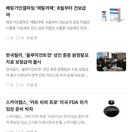
vant)으로 단독요법 적응증을 확대 승인받았다고 밝혔다. 이번 승인은 절제 가능한
베링거인겔하임 ‘메탈라제’, 8월부터 건보급
NSCLC 성인 환자를 대상으로 옵디보와 백금 기반 2제 화학요법 병용 수술 전 보조
여
요법에 이어 옵디보 단독 수술 후 보조..
글 내용
베링거인겔하임 ‘메탈라제’, 8월부터 건보급여 급성 허혈성
뇌졸중 치료제로 성인 급성 허혈성 뇌졸중 치료제인 한국
베링거인겔하임의 '메탈라제주사25밀리그램(성분명 테넥
작성시간
0
0
16분 전
테플라제)'이 지난 8월 1일부로 건강보험 급여를 적용받았
다. 이번 급여 적용에 따라 증상 발현 후 4.5시간 이내 정맥
투여 시 급여가 인정되며, 국내 환자들의 치료 접근성이 한
한국릴리, ‘올루미언트정’ 성인 중증 원형탈모
층 높아질 것으로 기대된다. 메탈라제는 지난해 10월 식품
치료 보험급여 출시
의약품안전처 허가를 거쳐 올해 5월 국내 출시된 혈전용해
글 내용
제다. 촌각을 다투는 급성 허혈성 뇌졸중 치료 현장에서 가
한국릴리, ‘올루미언트정’ 성인 중증 원형탈모 치료 보험급
장 중요한 요소 중 하나는 병원 도착 후 투여까지 소요되는
여 출시 비정상적 면역 반응 차단으로 두피·눈썹·속눈썹 모
시간을 단축하는 것이다. 메탈라제는 약 5~10초 내 단회
발 재성장 확인한국릴리(대표이사 세이야 코마츠)는 5일
작성시간
0
0
17분 전
(single bolus) 정맥 투여가 가능해, 기존 표준 치료 옵션
서울 서초구 JW 메리어트 호텔 서울에서 올루미언트정(성
과 같이 초기..
분명 바리시티닙, 이하 올루미언트)의 성인 중증 원형탈모
증 치료에 대해 국내 건강보험 급여 출시를 기념하는 기자
스카이랩스, ‘카트 비피 프로’ 미국 FDA 허가
간담회를 개최했다. 올루미언트는 탈모 발생 기전의 주요
임상 준비 박차
신호전달체계를 조절하는 JAK억제제로, 2023년 국내 최
글 내용
초의 성인 중증 원형탈모 치료제로 식품의약품안전처 허가
스카이랩스, ‘카트 비피 프로’ 미국 FDA 허가 임상 준비 박
를 받았다. 이번 건강보험 급여 적용에 따라 성인 중증 원형
차 확보된 임상 근거로 미국시장에 진출 스카이랩스(대표
탈모증 환자 중 기존 치료제를 3개월 이상 투여했음에도 S
이병환)는 반지형 혈압계 ‘카트 비피 프로(CART BP pr
작성시간