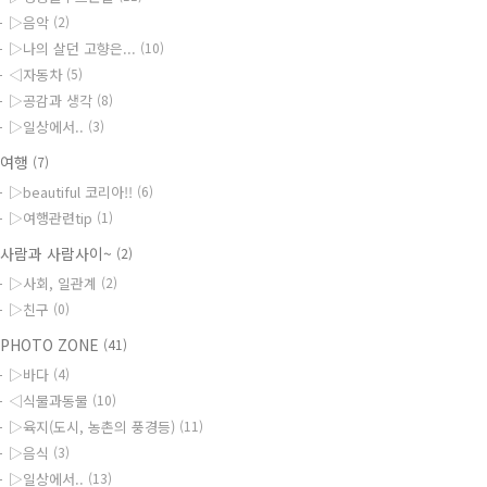
▷음악
(2)
▷나의 살던 고향은...
(10)
◁자동차
(5)
▷공감과 생각
(8)
▷일상에서..
(3)
◆여행
(7)
▷beautiful 코리아!!
(6)
▷여행관련tip
(1)
사람과 사람사이~
(2)
▷사회, 일관계
(2)
▷친구
(0)
PHOTO ZONE
(41)
▷바다
(4)
◁식물과동물
(10)
▷육지(도시, 농촌의 풍경등)
(11)
▷음식
(3)
▷일상에서..
(13)