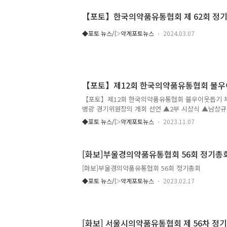
【포토】한국의약품유통협회 제 62회 정
◆포토 뉴스/▷약계포토뉴스
2024.03.07
【포토】제12회 한국의약품유통협회 불우
【포토】제12회 한국의약품유통협회 불우이웃돕기 
병광 경기위원장의 개회 선언 ▲2부 시상식 ▲남상
고 ▲조선혜 회장 환영사 ▲최광훈 약사회장의 축사
◆포토 뉴스/▷약계포토뉴스
2023.11.07
고문의 축사 ▲이희구 고문 건배사 ▲이한우 고문 
건배사 ▲시상식을 진행하는 박호영 서울지회장 ▲
우승: 서미영 ▲행운상 시니어부 김수환 ▲행운상 
[화보]부울경의약품유통협회 56회 정기총
트 시니어부 윤재주 ▲니어리스트 쥬니어부 황재연 
▲롱게스트 쥬니어부 김기택 ▲준우승 시니어부 도응
[화보]부울경의약품유통협회 56회 정기총회
훈 ▲메달리스트 시니어부 박영서 ▲메달리스트 쥬니
◆포토 뉴스/▷약계포토뉴스
2023.02.17
조철상 ▲우승 쥬니어부 김상필 ▲단체전 3위 대전..
[화보] 서울시의약품유통협회 제 56차 정