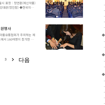
, 최광용 국일약품 대표
 표창 : 정연훈(제신약품)
 강대관(정진팜) ◆한국의약
동화약품), 이경택(JW중외제
관, 강남보건소 신문호 약무
품), 최재학(유니메디), 한
회 모범세일즈 : 김태호(영
후원행사
공로패 : 박순현 차장 ◆신임
자)와 고용규 후보가 단상에
약품유통협회가 주최하는 제
울시의약품유통협회장과 새로
c에서 160여명이 참가한 가
사시작을 알리는 시타를 하
 참석자들에게 환영사를 하
. ◆남상규 대회 운영위원장
◆
있다. ◆황치엽 의약품유통협
다음
3
 후원금 1천만원을 전달하
아당뇨인협회장에게 소아당뇨
부 행사는 박호영 한국의약품
◆