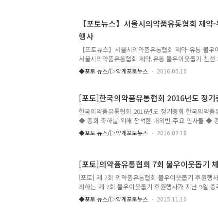
【포토뉴스】서울시의약품유통협회 제약-
행사
【포토뉴스】서울시의약품유통협회 제약-유통 불우이
서울시의약품유통협회 제약.유통 불우이웃돕기 친선 
는 서울시사회복지협의회의 '빨간밥차'에 후원금 50
◆포토 뉴스/▷약계포토뉴스
2016.05.10
유통협회중앙회장, 임맹호 서울시유통협회장, 김종환
장이 시타했다 ◆1부 체육행사를 마치고 열린 2부 
서울시의약품유통협회장이 인사말을 하고 있다,. ◆
[포토]한국의약품유통협회 2016년도 정
회장의 축사 ◆김종환 서울시약사회장의 축사 ◆이
한국의약품유통협회 2016년도 정기총회 한국의약품유
예회장 겸 고문이 건배사를 하고 있다 ◆제약및 유통
◆ 총회 축하를 위해 참석한 내외빈 주요 인사들 ◆ 
들이 화합을 다지는 건배를 하고 있다. ◆이글상을 
엽 의약품유통협회장 ◆ 축사를 하고 있는 김춘진 국
◆시니어부 메달리스트 진종환 한신..
◆포토 뉴스/▷약계포토뉴스
2016.02.18
를 하고 있는 오제세 의원 ◆ 복지부장관의 축사를 
책 과장 ◆ 김승희 식약처장의 축사를 대독하고 있는
협회는 오제세 의원에게 감사패를 전달했다. ◆ 복지
[포토]의약퓸유통협회 7회 불우이웃돕기 
세일약품 대표, 김원직 원진약품대표, 이창호 제이앤
대표, 윤성근 서호약품 대표 식약처장 표창 수상: 윤
[포토] 제 7회 의약품유통협회 불우이웃돕기 후원행
위너스약품 대표(불참), 정영호 정진팜 대표, 황정식 
최하는 제 7회 불우이웃돕기 후원행사가 지난 9일 
약품 대표..
개최됐다 불우이웃돕기 체육 행사 후 진행된 만찬과 2
◆포토 뉴스/▷약계포토뉴스
2015.11.10
영사를 하고 있다. 남상규 운영위원장이 경과보고를 
영관 세종병원 회장과 노정렬 소아당뇨인협회 홍보