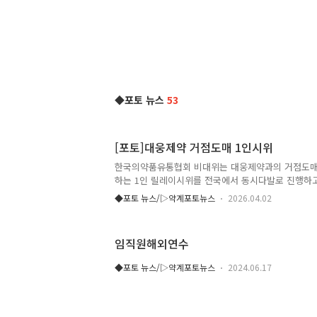
◆포토 뉴스
53
[포토]대웅제약 거점도매 1인시위
한국의약품유통협회 비대위는 대웅제약과의 거점도매
하는 1인 릴레이시위를 전국에서 동시다발로 진행하고 
지속적으로 시위를 진행한다고 밝혔다◆1일차▲박호
◆포토 뉴스/▷약계포토뉴스
2026.04.02
구경북지회장▲김재옥 광주전남지회장▲최정규 부울
장선 비대위 공동위원장(OTC)▲부울경지회 배기문 
임직원해외연수
◆포토 뉴스/▷약계포토뉴스
2024.06.17