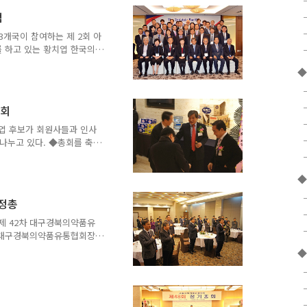
부 행사는 박호영 부회장의
럼
 단체전 우승을 차지한 경
 3위를 차지한 서울지회 개
3개국이 참여하는 제 2회 아
 해운약품 대표(우로부터
 하고 있는 황치엽 한국의
유통협회장(상)과 후밍종 중
◆
책과 과장 이날 행사는 박
아.태포럼 태동-현재-미래
삼원약품 대표) 일본측 발표
총회
인 북경회통평달문화전파유한
론에서 플로어의 질문에 응답
치엽 후보가 회원사들과 인사
 대한 문제점과 대안에 대
나누고 있다. ◆총회를 축
입장하고 있다. ◆정기총회장
대행이 인사말을 하고 있
◆
의원이 축사를 하고 있다. ◆
독하고 있다. ◆조찬휘 대
 정총
회장이 축사를 하고 있다.
 ◆복지부장관 표창: 좌로부
◆제 42차 대구경북의약품유
백서기 두산약품대표,김장선
기 대구경북의약품유통협회장
품그룹 회장) ◆중앙회 모
◆
통협회장 감사패 신정곤 대
장지영 경북도 식의약과 주
제약과장(죄),이영수 동화
 정석방 지회장 ◆대구경북