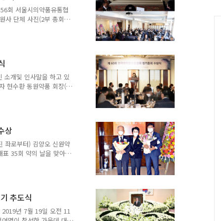
제 56회 서울시의약품유통협
회원사 단체 사진(2부 총회
서울지방식품의약품안전청장 축
 의약품관리종합정보센터장
장 표창: 임맹호(보덕메디
품), 정장식(도체오), 이충
식
이에스에스팜), 김재훈(재성메
 조찬휘(화이트팜), 정시국
빈 소개및 인사말을 하고 있
원경옥(수정약품) ◆중앙회 모
자 현수환 동원약품 회장(우
하고 있다. ◆복지부이창준
업 약사회장, 원희목 제약
를 하고 있다 ◆보건복지부장
성천 대표이사, 해피팜 우호
 수상
겸 대표이사, 피닉스팜 신현
안전처 표창 : 서울약업 주
진 좌로부터) 김양오 신원약
 김경완 대표이사, 금성약품
표 35회 약의 날을 맞아
태호 유화약품 대표, 복시약
 표창, 식품의약품안전처장
1주기 추도식
19년 7월 19일 오전 11
백여명이 참석한 가운데 대