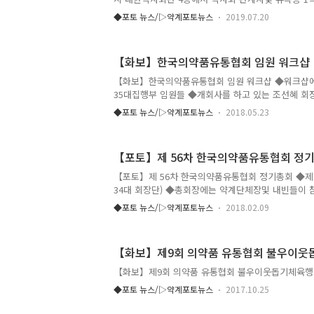
한약사회장을 지낸 고 김구 명예회장 1주기 추도식이
◆포토 뉴스/▷약계포토뉴스
2019.07.20
【화보】한국의약품유통협회 임원 워크샵
【화보】한국의약품유통협회 임원 워크샵 ◆워크샵에
35대집행부 임원들 ◆개회사를 하고 있는 조선혜 회
원회 위원장 ◆4차산업혁명과 도매유통 대응방안을 
◆포토 뉴스/▷약계포토뉴스
2018.05.23
연구원장 ◆남상규 총무위원회 위원장 ◆한상부 백
목 저마진대책위원회 위원장 ◆홍영균 유통발전협의
제교류특별위원회 위원장 ◆이홍구 진료재료.부외품
【포토】제 56차 한국의약품유통협회 정
기 언론홍보위원회 위원장 ◆김재홍 사회공헌위원회
회 위원장 ◆강종식 CSO사업위원회 위원장 ◆김영
【포토】제 56차 한국의약품유통협회 정기총회 ◆제 
엄태응 반품및법제화 특별위원회 위원장 ◆현준재 
34대 회장단) ◆총회장에는 약계단체장및 내빈들이 
장 ◆CSO현상과 발전 대안에 대해 강의한 김광호 전 
사말을 하고 있는 황치엽 34대 중앙회장 ◆축사를 하
◆포토 뉴스/▷약계포토뉴스
2018.02.09
를 하고 있는 조찬휘 대한약사회 회장 ◆축사를 하고
회 이사장 ◆보건복지부장관 표창 수상자 ◆국회 보
품의약품안전처장상 수상자 ◆건강보험심사평가원장
【화보】제9회 의약품 유통협회 불우이
협회장 감사패 ◆35대 회장 선출을 위해 지역별 투
원및 후보진영 참관인들이 자리를 잡고있다 ◆정견을 
【화보】제9회 의약품 유통협회 불우이웃돕기체육행
맹호 후보 ◆정견을 발표하고 있는 기호 2번 조선혜
◆포토 뉴스/▷약계포토뉴스
2017.10.25
협회가 마련한 꽃다발을 받아든 ..