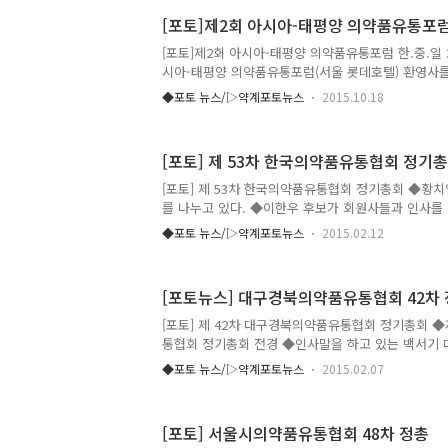
비와 소아당뇨 환아 치료비를 각각 전달했다 이날 2
[포토]제2회 아시아-태평양 의약품유통포
사회로 진행됐다. 이희구 고문이 건배사를 하고 있다.
인지회 단체전 준우승을 차지한 대구경북 지회 단체전
[포토]제2회 아시아-태평양 의약품유통포럼 한.중.일 
인전 우승: 시니어부 이한우 원일약품 회장과 김동운
시아-태평양 의약품유통포럼(서울 롯데호텔) 환영사를
1,3번째) 개인전준우승: 시..
약품유통협회 회장 축사를 하고 있는 스즈키 켄 일본
◆포토 뉴스/▷약계포토뉴스
2015.10.18
국유통협회장 축사를 하고 있는 오진희 복지부 약무정
호영 부회장의 사회로 진행됐다. 행사에 앞서 방영된 
를 보여주는 동영상 한국측 발표자인 추성욱 부회장(
[포토] 제 53차 한국의약품유통협회 정기
자인 쿠레콘R&C 치카코 코이케 이사 중국 발표자
회사 관 휘 대표 한. 중. 일 3개국 발표자가 패널토
[포토] 제 53차 한국의약품유통협회 정기총회 ◆황
하고 있다. 추성욱 부회장이 한국의 의약품유통마진에
를 나누고 있다. ◆이한우 후보가 회원사들과 인사를 
해 발표하고 있디. ..
하하기 위해 참석한 외빈들 ◆총회장에 내외빈들이 
◆포토 뉴스/▷약계포토뉴스
2015.02.12
을 가득메운 회원사들과 내외빈들 ◆조선혜 회장직무
다. ◆정승 식약처장이 축사를 하고 있다. ◆류지영 
이성원 건강보험심사평가원 상임개발이사가 축사를 대
[포토뉴스] 대구경북의약품유통협회 42차
한약사회장이 축사를 하고 있다. ◆이경호 제약협회 
◆ 이날 행사는 전기태 사무처장의 사회로 진행됐다.
[포토] 제 42차 대구경북의약품유통협회 정기총회 
터 권기진 명진팜 대표, 나채량 한주메디칼 대표, 
통협회 정기총회 전경 ◆인사말을 하고 있는 백서
훼밀리팜 대표, 나상경 보람..
◆격려사를 하고 있는 현수환 중앙회 자문위원(동원약
◆포토 뉴스/▷약계포토뉴스
2015.02.07
범업소 패 이영세 우림약품 대표 ◆대구경북의약품유
구식약청 과장 ◆대구경북의약품유통협회장 감사패 
무관 ◆대구경북의약품유통협회장 감사패 최관호 화원
[포토] 서울시의약품유통협회 48차 정총
약품 차장 ◆대구경북의약품유통협회장 감사패 전임