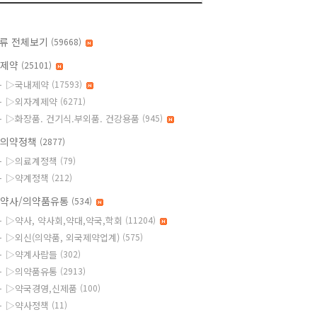
류 전체보기
(59668)
◆제약
(25101)
▷국내제약
(17593)
▷외자계제약
(6271)
▷화장품. 건기식.부외품. 건강용품
(945)
의약정책
(2877)
▷의료계정책
(79)
▷약계정책
(212)
약사/의약품유통
(534)
▷약사, 약사회,약대,약국,학회
(11204)
▷외신(의약품, 외국제약업계)
(575)
▷약계사람들
(302)
▷의약품유통
(2913)
▷약국경영,신제품
(100)
▷약사정책
(11)