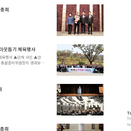
기총회
이웃돕기 체육행사
체육행사 ▲단체 사진 ▲안
규 총괄준비위원장의 경과보
 ▲원희목 제약바이오협회
건배사 ▲황치엽 명예회장의
여자행운상 최미영 ▲여자부
쥬니어부 박완배 ▲니어리스
회
▲롱게스트 시니어부 정기배
태 ▲준우승 쥬니어부 오지
어부 조도환 ▲개인전 우승
방
T
To
문
자
Ye
기총회
수