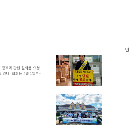
 정책과 관련 철회를 요청
있다. 협회는 4월 1일부터
영 중앙회 회장▲백서기 대
경지회 부회장◆2일차▲김
이사