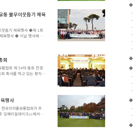
◆
유통 불우이웃돕기 체육
웃돕기 체육행사 ◆제 1회
체육행사 ◆ 이날 행사에서
0만원을 전달했다. ◆황치엽
 서울시약회장, 박기선 부회
저녁식사 겸 시상식 ◆임맹호
◆
황치엽 의약품유통협회 중앙
기총회
한우 한국의약품유통협회 명
통협회 제 54차 총회 전경
◆
업계, 유관업계 행사 참가자
총회 축사를 하고 있는 황치
수상한 최상율 한산약품 대표
회 보건복지위원장 ◆ 축사
대독하고 있는 최봉근 약무정
 김관성 의약품안전국장 ◆
부장관 표창장 수상:전재헌
체육행사
◆
티팜 대표, 남희균 대형약품
태만 기영약품 대표, 박호영
사 한국의약품유통협회가 주
율원약품 대표, 도응태 태원
충주 임페리얼레이크cc에서
부 행사 황치엽 회장이 환
◆
하고 있다 황치엽 회장이 박
대사에게 심장병어린이 수술