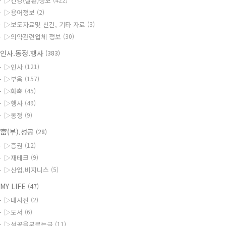
▷건강(질환)정보
▷용어정보
(2)
▷보도자료및 신간, 기타 자료
(3)
▷의약관련업체 정보
(30)
인사.동정.행사
(383)
▷인사
(121)
▷부음
(157)
▷화촉
(45)
▷행사
(49)
▷동정
(9)
富(부).성공
(28)
▷증권
(12)
▷재테크
(9)
▷산업.비지니스
(5)
MY LIFE
(47)
▷내사진
(2)
▷도서
(6)
▷성공을부르는글
(11)