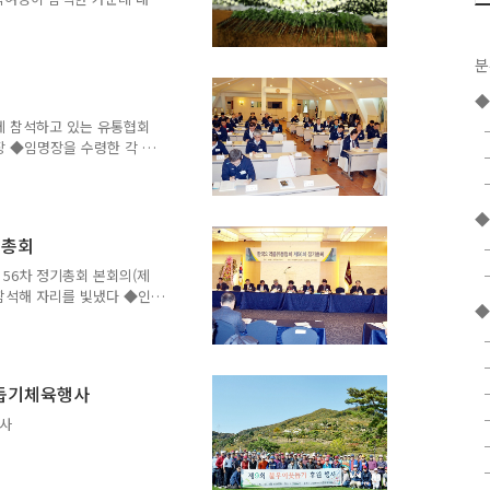
 열렸다.
분
 참석하고 있는 유통협회
장 ◆임명장을 수령한 각 위
강의한 정윤택 제약산업전략
신사업위원회 위원장 ◆김정
위원회 위원장 ◆이용배 국
◆
 사업위원회 위원장 ◆김홍
기총회
 위원장 ◆허경훈 윤리위원
호 수출사업위원회 위원장 ◆
56차 정기총회 본회의(제
일련번호대책특별위원회 위원
참석해 자리를 빛냈다 ◆인
◆
보령..
고 있는 김순례 의원 ◆축사
 있는 이행명 제약바이오협
건복지위원장상 수상자 ◆식
상 수상자 ◆한국의약품유통
웃돕기체육행사
표용지 발급부스와 각 선관위
발표하고 있는 기호 1번 임
사
 후보 ◆정견발표를 마친 후