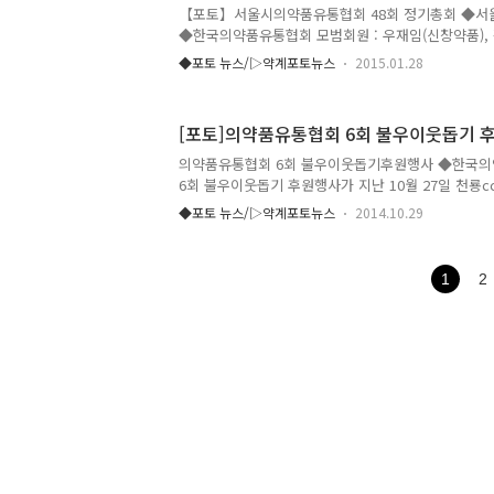
의약품유통협회 모범업소패 이상목 네오팜메디텍 대표
【포토】서울시의약품유통협회 48회 정기총회 ◆서울시
◆한국의약품유통협회 모범회원 : 우재임(신창약품),
품유통협회 모범세일즈 : 류용규(유한양행), 유승렬(
◆포토 뉴스/▷약계포토뉴스
2015.01.28
약) ◆감사패 : 서울시청 함현진 보건의료정책과 주무
팀장 ◆서울시의약품유통협회 모범회원 : 최진규(한빛약
무희(조이팜), 이창호(제이앤티) ◆서울시의약품유통협
[포토]의약품유통협회 6회 불우이웃돕기 
진약품), 조완희(대웅제약) ◆서울시의약품유통협회 
회장 선거 투표및 개표 ◆개표 후 임맹호 후보 (당선
의약품유통협회 6회 불우이웃돕기후원행사 ◆한국의
올라 회원들에게 인사하고 있다. ◆전임 남상규 서
6회 불우이웃돕기 후원행사가 지난 10월 27일 천룡c
당..
운데 개최됐다. ◆황치엽 의약품유통협회 회장이 행
◆포토 뉴스/▷약계포토뉴스
2014.10.29
고 있다. ◆2부 행사에서 황치엽 의약품유통협회장이
고 있다. ◆조찬휘 대한약사회장이 축사를 하고 있다
이 제 1회 대회부터 5회대회까지 경과 보고를 하고 
1
2
회장이 박영관 세종병원 회장에게 심장병 환자를 위한
고 있다. ◆황치엽 의약품 유통협회장이 김광훈 소
환자를 위한 후원금 1천만원을 전달하고 있다. ◆2
유통협회 부회장의 사회로 ..