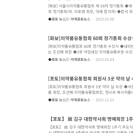
[화보] 서울시의약품유통협회 제 56차 정기총회 ◆
회 정기총회(위. 박호영 회장, 아래 참석자) ◆참석 
성료 후) ◆중앙회 조선혜 회장 격려사 ◆김성곤 
◆포토 뉴스/▷약계포토뉴스
2023.02.08
사 ◆권영희 서울시약사회장 축사 ◆이소영 심평원
축사 ◆김훈현 서울시사회복지협의회장 축사 ◆서울시
팜), 안병지(수창) ◆서울식약청장 표창: 이건수(여일약
[화보]의약품유통협회 60회 정기총회 수상
주(제이서브코리아), 황영배(오션팜메디), 구재운(제
디칼), 권태수(에이머스팜코리아) ◆심평원장 감사패:
[화보]의약품유통협회 60회 정기총회 수상식 ◆내외
(복시약품), 김진묵(녹색약품), 이동원(명준약품), 
는 조선혜 회장 ◆3회 약업대상 의약품유통부문 수상
범회원:..
로부터 2번째) ◆현수환 회장이 감사의 인사말을 전
◆포토 뉴스/▷약계포토뉴스
2022.03.04
보건의료정책관, 식약처 강석연 의약품안전국장. 김대
바이오협회장(좌측 상단부터 시계방향)이 각각 축사
관 표창 : 동원아이팜 현준재 대표이사, 원일약품 정
[포토]의약품유통협회 회원사 3곳 약의 날
대표이사, 유림 고종원 대표이사, 세종약품판매 김동
창 대표이사, 호선약품 강완석 대표이사 ◆식품의약품
[포토]의약품유통협회 회원사 3곳 약의 날 수상 ◆사
상수 대표이사, 제이오팜 정덕락 대표이사, 신덕약품
품 회장, 조선혜 의약품유통협회장, 정시국 복시약품대
김동익 대표이사, ..
열린 약의 날 기념식에서 신원약품 김양오 회장과 김
◆포토 뉴스/▷약계포토뉴스
2021.11.23
품 정시국 대표가 각각 국무총리 표창과 복지부장관
표창장을 각각 수상했다.
【포토】 故 김구 대한약사회 명예회장 
【포토】 故 김구 대한약사회 명예회장 1주기 추도식 20
시 대한약사회관 4층에서 약사회 관계자및 유족등 1