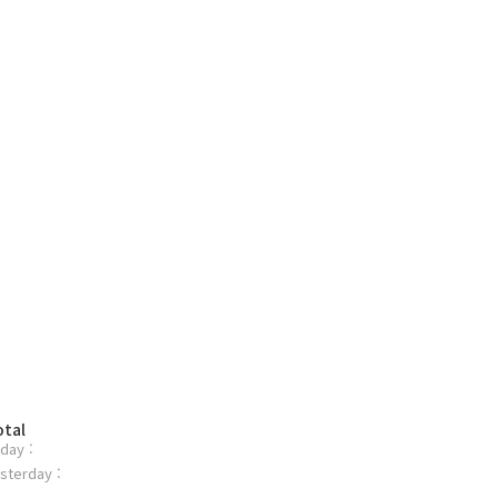
otal
day :
sterday :